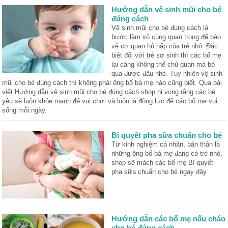
Hướng dẫn vệ sinh mũi cho bé
đúng cách
Vệ sinh mũi cho bé đúng cách là
bước làm vô cùng quan trọng để bảo
vệ cơ quan hô hấp của trẻ nhỏ. Đặc
biệt đối với trẻ sơ sinh thì các bố mẹ
lại càng không thể chủ quan mà bỏ
qua được đâu nhé. Tuy nhiên vệ sinh
mũi cho bé đúng cách thì không phải ông bố bà mẹ nào cũng biết. Qua bài
viết Hướng dẫn vệ sinh mũi cho bé đúng cách shop hi vọng rằng các bé
yêu sẽ luôn khỏe mạnh để vui chơi và luôn là động lực để các bố mẹ vui
sống mỗi ngày.
Bí quyết pha sữa chuẩn cho bé
Từ kinh nghiệm cá nhân, bản thân là
những ông bố bà mẹ đang có trẻ nhỏ,
shop sẽ mách các bố mẹ Bí quyết
pha sữa chuẩn cho bé ngay đây
Hướng dẫn các bố mẹ nấu cháo
cho bé đúng cách