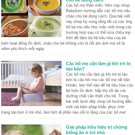
Các bố mẹ thân mến, hôm nay shop
Babyborn hướng dẫn các bố mẹ nấu
cháo cho bé đúng cách. Qua bài viết
này shop hy vọng rằng tất cả các ông
bố bà mẹ nếu như mắc một trong các
trường hợp sau có thể sửa chữa kịp
thời để đảm bả hệ tiêu hóa của bé
luôn hoạt động ổn định, cháo cho bé không còn là nỗi ám ảnh mà sẽ là
niềm yêu thích mỗi ngày.
Các bố mẹ cần làm gì khi trẻ bị
táo bón?
Các bố mẹ cần làm gì khi trẻ bị táo
bón là câu hỏi mà các bố mẹ rất băn
khoăn, làm thế nào để hệ tiêu hóa của
bé luôn ổn định, hấp thu tối đa các
dưỡng chất cần thiết cho trẻ. Trong
bài viết dưới đây shop sẽ hướng dẫn
một vài biện pháp khắc phục tình
trạng táo bón ở trẻ nhỏ, làm bớt đi phần nào nỗi lo lắng của các bố mẹ!
Giải pháp hữu hiệu trị chứng
biếng ăn ở trẻ nhỏ