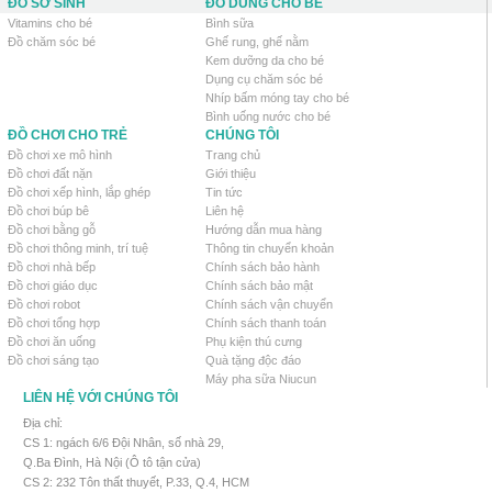
ĐỒ SƠ SINH
ĐỒ DÙNG CHO BÉ
Vitamins cho bé
Bình sữa
Đồ chăm sóc bé
Ghế rung, ghế nằm
Kem dưỡng da cho bé
Dụng cụ chăm sóc bé
Nhíp bấm móng tay cho bé
Bình uống nước cho bé
ĐỒ CHƠI CHO TRẺ
CHÚNG TÔI
Đồ chơi xe mô hình
Trang chủ
Đồ chơi đất nặn
Giới thiệu
Đồ chơi xếp hình, lắp ghép
Tin tức
Đồ chơi búp bê
Liên hệ
Đồ chơi bằng gỗ
Hướng dẫn mua hàng
Đồ chơi thông minh, trí tuệ
Thông tin chuyển khoản
Đồ chơi nhà bếp
Chính sách bảo hành
Đồ chơi giáo dục
Chính sách bảo mật
Đồ chơi robot
Chính sách vận chuyển
Đồ chơi tổng hợp
Chính sách thanh toán
Đồ chơi ăn uống
Phụ kiện thú cưng
Đồ chơi sáng tạo
Quà tặng độc đáo
Máy pha sữa Niucun
LIÊN HỆ VỚI CHÚNG TÔI
Địa chỉ:
CS 1: ngách 6/6 Đội Nhân, số nhà 29,
Q.Ba Đình, Hà Nội (Ô tô tận cửa)
CS 2: 232 Tôn thất thuyết, P.33, Q.4, HCM