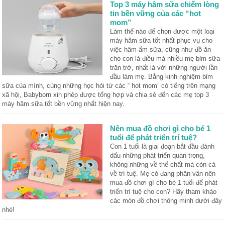
Top 3 máy hâm sữa chiếm lòng
tin bền vững của các “hot
mom”
Làm thế nào để chọn được một loại
máy hâm sữa tốt nhất phục vụ cho
việc hâm ấm sữa, cũng như đồ ăn
cho con là điều mà nhiều mẹ bỉm sữa
trăn trở, nhất là với những người lần
đầu làm mẹ. Bằng kinh nghiệm bỉm
sữa của mình, cùng những học hỏi từ các “ hot mom” có tiếng trên mạng
xã hội, Babyborn xin phép được tổng hợp và chia sẻ đến các mẹ top 3
máy hâm sữa tốt bền vững nhất hiện nay.
Nên mua đồ chơi gì cho bé 1
tuổi để phát triển trí tuệ?
Con 1 tuổi là giai đoạn bắt đầu đánh
dấu những phát triển quan trọng,
không những về thể chất mà còn cả
về trí tuệ. Mẹ có đang phân vân nên
mua đồ chơi gì cho bé 1 tuổi để phát
triển trí tuệ cho con? Hãy tham khảo
các món đồ chơi thông minh dưới đây
nhé!