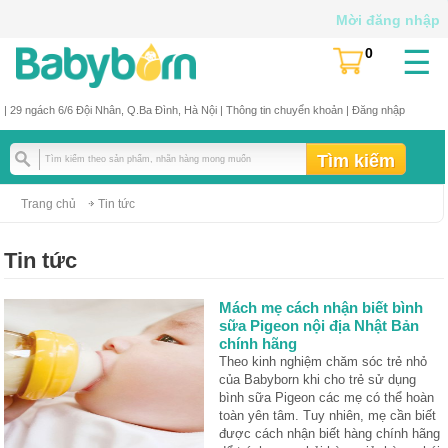
Mời đăng nhập
☰
0
(
)
| 29 ngách 6/6 Đội Nhân, Q.Ba Đình, Hà Nội |
Thông tin chuyển khoản
|
Đăng nhập
Trang chủ
Tin tức
Tin tức
Mách mẹ cách nhận biết bình
sữa Pigeon nội địa Nhật Bản
chính hãng
Theo kinh nghiệm chăm sóc trẻ nhỏ
của Babyborn khi cho trẻ sử dụng
bình sữa Pigeon các mẹ có thể hoàn
toàn yên tâm. Tuy nhiên, mẹ cần biết
được cách nhận biết hàng chính hãng