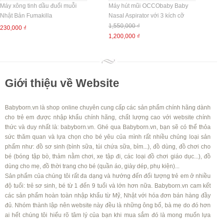
Máy xông tinh dầu đuổi muỗi
Máy hút mũi OCCObaby Baby
Nhật Bản Fumakilla
Nasal Aspirator với 3 kích cỡ
1,550,000 ₫
230,000 ₫
1,200,000 ₫
Giới thiệu về Website
Babyborn.vn là shop online chuyên cung cấp các sản phẩm chính hãng dành
cho trẻ em được nhập khẩu chính hãng, chất lượng cao với website chính
thức và duy nhất là: babyborn.vn. Ghé qua Babyborn.vn, bạn sẽ có thể thỏa
sức thăm quan và lựa chọn cho bé yêu của mình rất nhiều chủng loại sản
phẩm như: đồ sơ sinh (bình sữa, túi chứa sữa, bỉm...), đồ dùng, đồ chơi cho
bé (bóng tập bò, thảm nằm chơi, xe tập đi, các loại đồ chơi giáo dục...), đồ
dùng cho mẹ, đồ thời trang cho bé (quần áo, giày dép, phụ kiện)...
Sản phẩm của chúng tôi rất đa dạng và hướng đến đối tượng trẻ em ở nhiều
độ tuổi: trẻ sơ sinh, bé từ 1 đến 9 tuổi và lớn hơn nữa. Babyborn.vn cam kết
các sản phẩm hoàn toàn nhập khẩu từ Mỹ, Nhật với hóa đơn bán hàng đầy
đủ. Nhóm thành lập nên website này đều là những ông bố, bà mẹ do đó hơn
ai hết chúng tôi hiểu rõ tâm lý của bạn khi mua sắm đó là mong muốn lựa