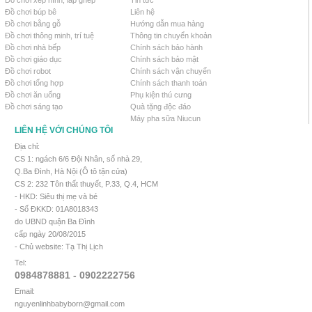
Đồ chơi xếp hình, lắp ghép
Tin tức
Đồ chơi búp bê
Liên hệ
Đồ chơi bằng gỗ
Hướng dẫn mua hàng
Đồ chơi thông minh, trí tuệ
Thông tin chuyển khoản
Đồ chơi nhà bếp
Chính sách bảo hành
Đồ chơi giáo dục
Chính sách bảo mật
Đồ chơi robot
Chính sách vận chuyển
Đồ chơi tổng hợp
Chính sách thanh toán
Đồ chơi ăn uống
Phụ kiện thú cưng
Đồ chơi sáng tạo
Quà tặng độc đáo
Máy pha sữa Niucun
LIÊN HỆ VỚI CHÚNG TÔI
Địa chỉ:
CS 1: ngách 6/6 Đội Nhân, số nhà 29,
Q.Ba Đình, Hà Nội (Ô tô tận cửa)
CS 2: 232 Tôn thất thuyết, P.33, Q.4, HCM
- HKD: Siêu thị mẹ và bé
- Số ĐKKD: 01A8018343
do UBND quận Ba Đình
cấp ngày 20/08/2015
- Chủ website: Tạ Thị Lịch
Tel:
0984878881 - 0902222756
Email:
nguyenlinhbabyborn@gmail.com