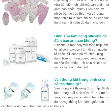
Bạn đang tìm một nơi mua đồ cho bé
vừa tiết kiệm chi phí mà sản phẩm lại
đảm bảo chất lượng? Hiện nay, rất
nhiều bà mẹ yêu thích và sử dụng
hình thức mua sắm online, từ các vật
dụng cá nhân đến đồ dành cho con.
Bình sữa làm bằng silicone có
đảm bảo an toàn không?
Silicone là một polymer tổng hợp làm
từ silicon, oxygen và một số nguyên
tố khác. Silicone có rất nhiều ứng
dụng hữu ích trong cuộc sống vì nó
có độc tính thấp, tính chịu nhiệt cao
và là chất cách điện tốt.
Van thông khí trong bình sữa
có tác dụng gì?
Van thông khí thường được lắp đặt đi
kèm trong mỗi bình sữa trẻ. Khi trẻ ăn
sữa, van này có tác dụng hạn chế tối
đa lượng không khí bên ngoài tràn
vào bình – nguyên nhân tạo nên các bọt khí.