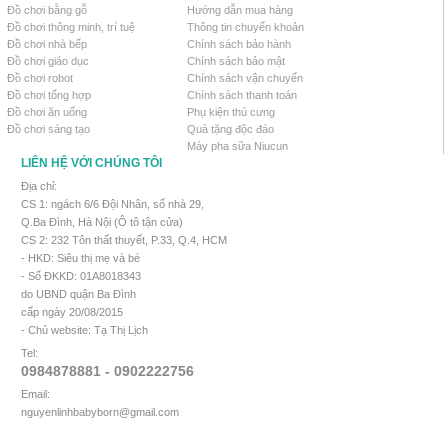
Đồ chơi bằng gỗ
Hướng dẫn mua hàng
Đồ chơi thông minh, trí tuệ
Thông tin chuyển khoản
Đồ chơi nhà bếp
Chính sách bảo hành
Đồ chơi giáo dục
Chính sách bảo mật
Đồ chơi robot
Chính sách vận chuyển
Đồ chơi tổng hợp
Chính sách thanh toán
Đồ chơi ăn uống
Phụ kiện thú cưng
Đồ chơi sáng tạo
Quà tặng độc đáo
Máy pha sữa Niucun
LIÊN HỆ VỚI CHÚNG TÔI
Địa chỉ:
CS 1: ngách 6/6 Đội Nhân, số nhà 29,
Q.Ba Đình, Hà Nội (Ô tô tận cửa)
CS 2: 232 Tôn thất thuyết, P.33, Q.4, HCM
- HKD: Siêu thị mẹ và bé
- Số ĐKKD: 01A8018343
do UBND quận Ba Đình
cấp ngày 20/08/2015
- Chủ website: Tạ Thị Lịch
Tel:
0984878881 - 0902222756
Email:
nguyenlinhbabyborn@gmail.com