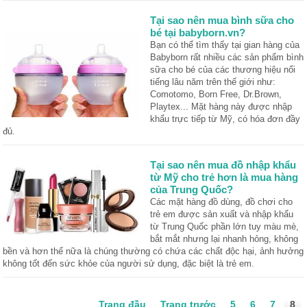
Tại sao nên mua bình sữa cho
bé tại babyborn.vn?
Bạn có thể tìm thấy tại gian hàng của
Babyborn rất nhiều các sản phẩm bình
sữa cho bé của các thương hiệu nổi
tiếng lâu năm trên thế giới như:
Comotomo, Born Free, Dr.Brown,
Playtex... Mặt hàng này được nhập
khẩu trực tiếp từ Mỹ, có hóa đơn đầy
đủ.
Tại sao nên mua đồ nhập khẩu
từ Mỹ cho trẻ hơn là mua hàng
của Trung Quốc?
Các mặt hàng đồ dùng, đồ chơi cho
trẻ em được sản xuất và nhập khẩu
từ Trung Quốc phần lớn tuy màu mè,
bắt mắt nhưng lại nhanh hỏng, không
bền và hơn thế nữa là chúng thường có chứa các chất độc hại, ảnh hưởng
không tốt đến sức khỏe của người sử dụng, đặc biệt là trẻ em.
Trang đầu
Trang trước
5
6
7
8