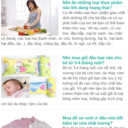
Nên ăn những loại thực phẩm
nào khi đang mang thai?
Có rất nhiều loại thực phẩm giàu chất
dinh dưỡng tốt cho bà bầu và cả sự
phát triển của em bé bạn có thể tham
khảo như sau: Về rau xanh, có các
loại: đậu bắp, súp lơ xanh, rau chân
vịt (bina), các loại hạt (hạnh nhân, óc chó, hướng dương, hạt bí, hạt lanh,
hạt điều, lạc..), đậu lăng, măng tây, đậu đỏ, bí ngô, cà rốt, bắp cải...
Nên mua gối đầu loại nào cho
bé từ 3-4 tháng tuổi?
Bé từ 3-4 tháng tuổi còn rất nhỏ, hệ
xương của bé còn non, da nhạy cảm
do đó khi chọn gối bạn cần lưu ý kỹ
lưỡng về độ cao cũng như chất liệu
của gối. Vỏ gối nên làm từ chất liệu
cotton thấm hút tốt và ruột gối là loại
bông mềm mại, không gây kích ứng
với làn da nhạy cảm của bé.
Mua đồ sơ sinh ở đâu vừa tiết
kiệm lại vừa chất lượng?