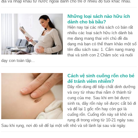
địa và nhập khẩu từ nước ngoài dành cho trẻ ở nhiều độ tuổi khác nhau.
Những loại sách nào hữu ích
dành cho bà bầu?
Hiện nay tại các nhà sách có bán rất
nhiều các loại sách hữu ích dành bà
mẹ đang mang thai với chủ đề đa
dạng mà bạn có thể tham khảo một số
tên đầu sách sau: 1. Cẩm nang mang
thai và sinh con 2.Chăm sóc và nuôi
dạy con toàn tập...
Cách vệ sinh cuống rốn cho bé
để tránh viêm nhiễm?
Dây rốn dùng để tiếp chất dinh dưỡng
và oxy từ nhau thai nằm ở thành tử
cung của mẹ. Sau khi em bé được
sinh ra, dây rốn này sẽ được cắt bỏ đi
và để lại 1 gốc rốn hay còn gọi là
cuống rốn. Cuống rốn này sẽ khô và
rụng đi trong vòng từ 10-21 ngày sau.
Sau khi rụng, nơi đó sẽ để lại một vết nhỏ và sẽ lành lại sau vài ngày.