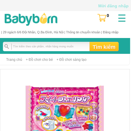
Mời đăng nhập
☰
0
(
)
| 29 ngách 6/6 Đội Nhân, Q.Ba Đình, Hà Nội |
Thông tin chuyển khoản
|
Đăng nhập
Trang chủ
Đồ chơi cho bé
Đồ chơi sáng tạo