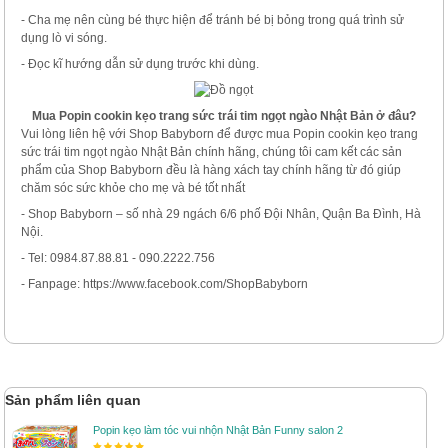
- Cha mẹ nên cùng bé thực hiện để tránh bé bị bỏng trong quá trình sử
dụng lò vi sóng.
- Đọc kĩ hướng dẫn sử dụng trước khi dùng.
Mua Popin cookin kẹo trang sức trái tim ngọt ngào Nhật Bản ở đâu?
Vui lòng liên hệ với Shop Babyborn để được mua Popin cookin kẹo trang
sức trái tim ngọt ngào Nhật Bản chính hãng, chúng tôi cam kết các sản
phẩm của Shop Babyborn đều là hàng xách tay chính hãng từ đó giúp
chăm sóc sức khỏe cho mẹ và bé tốt nhất
- Shop Babyborn – số nhà 29 ngách 6/6 phố Đội Nhân, Quận Ba Đình, Hà
Nội.
- Tel: 0984.87.88.81 - 090.2222.756
- Fanpage: https://www.facebook.com/ShopBabyborn
Sản phẩm liên quan
Popin kẹo làm tóc vui nhộn Nhật Bản Funny salon 2