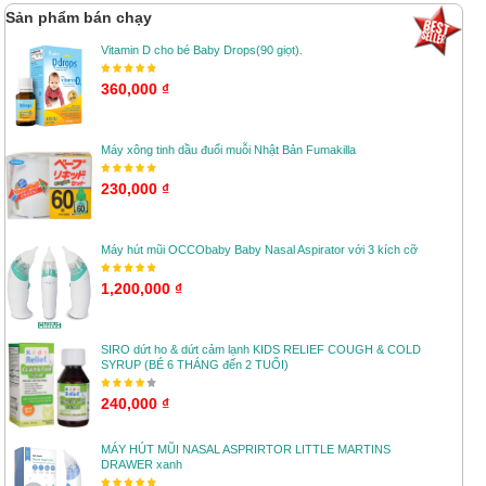
Sản phẩm bán chạy
Vitamin D cho bé Baby Drops(90 giọt).
360,000 ₫
Máy xông tinh dầu đuổi muỗi Nhật Bản Fumakilla
230,000 ₫
Máy hút mũi OCCObaby Baby Nasal Aspirator với 3 kích cỡ
1,200,000 ₫
SIRO dứt ho & dứt cảm lạnh KIDS RELIEF COUGH & COLD
SYRUP (BÉ 6 THÁNG đến 2 TUỔI)
240,000 ₫
MÁY HÚT MŨI NASAL ASPRIRTOR LITTLE MARTINS
DRAWER xanh