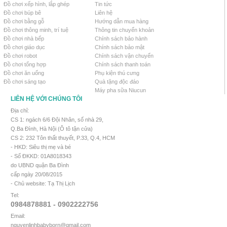
Đồ chơi xếp hình, lắp ghép
Tin tức
Đồ chơi búp bê
Liên hệ
Đồ chơi bằng gỗ
Hướng dẫn mua hàng
Đồ chơi thông minh, trí tuệ
Thông tin chuyển khoản
Đồ chơi nhà bếp
Chính sách bảo hành
Đồ chơi giáo dục
Chính sách bảo mật
Đồ chơi robot
Chính sách vận chuyển
Đồ chơi tổng hợp
Chính sách thanh toán
Đồ chơi ăn uống
Phụ kiện thú cưng
Đồ chơi sáng tạo
Quà tặng độc đáo
Máy pha sữa Niucun
LIÊN HỆ VỚI CHÚNG TÔI
Địa chỉ:
CS 1: ngách 6/6 Đội Nhân, số nhà 29,
Q.Ba Đình, Hà Nội (Ô tô tận cửa)
CS 2: 232 Tôn thất thuyết, P.33, Q.4, HCM
- HKD: Siêu thị mẹ và bé
- Số ĐKKD: 01A8018343
do UBND quận Ba Đình
cấp ngày 20/08/2015
- Chủ website: Tạ Thị Lịch
Tel:
0984878881 - 0902222756
Email:
nguyenlinhbabyborn@gmail.com