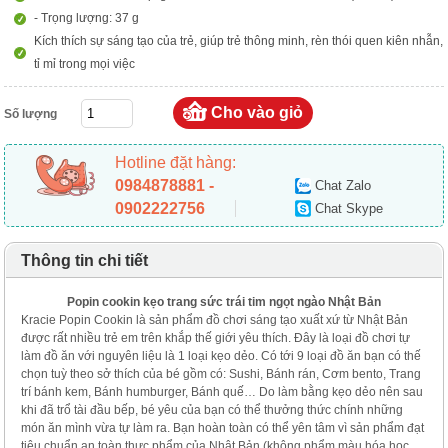
- Trọng lượng: 37 g
Kích thích sự sáng tạo của trẻ, giúp trẻ thông minh, rèn thói quen kiên nhẫn,
tỉ mỉ trong mọi việc
Số lượng
Hotline đặt hàng:
0984878881 -
Chat Zalo
0902222756
Chat Skype
Thông tin chi tiết
Popin cookin kẹo trang sức trái tim ngọt ngào Nhật Bản
Kracie Popin Cookin là sản phẩm đồ chơi sáng tạo xuất xứ từ Nhật Bản
được rất nhiều trẻ em trên khắp thế giới yêu thích. Đây là loại đồ chơi tự
làm đồ ăn với nguyên liệu là 1 loại kẹo dẻo. Có tới 9 loại đồ ăn bạn có thế
chọn tuỳ theo sở thích của bé gồm có: Sushi, Bánh rán, Cơm bento, Trang
trí bánh kem, Bánh humburger, Bánh quế… Do làm bằng kẹo dẻo nên sau
khi đã trổ tài đầu bếp, bé yêu của bạn có thể thưởng thức chính những
món ăn mình vừa tự làm ra. Bạn hoàn toàn có thể yên tâm vì sản phẩm đạt
tiêu chuẩn an toàn thực phẩm của Nhật Bản (không phẩm màu hóa học,