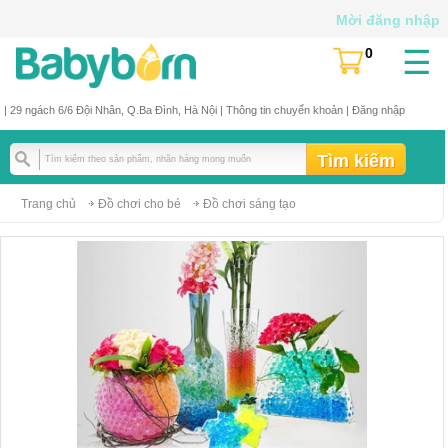
Mời đăng nhập
☰
0
(
)
| 29 ngách 6/6 Đội Nhân, Q.Ba Đình, Hà Nội |
Thông tin chuyển khoản
|
Đăng nhập
Trang chủ
Đồ chơi cho bé
Đồ chơi sáng tạo