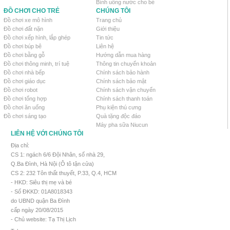
Bình uống nước cho bé
ĐỒ CHƠI CHO TRẺ
CHÚNG TÔI
Đồ chơi xe mô hình
Trang chủ
Đồ chơi đất nặn
Giới thiệu
Đồ chơi xếp hình, lắp ghép
Tin tức
Đồ chơi búp bê
Liên hệ
Đồ chơi bằng gỗ
Hướng dẫn mua hàng
Đồ chơi thông minh, trí tuệ
Thông tin chuyển khoản
Đồ chơi nhà bếp
Chính sách bảo hành
Đồ chơi giáo dục
Chính sách bảo mật
Đồ chơi robot
Chính sách vận chuyển
Đồ chơi tổng hợp
Chính sách thanh toán
Đồ chơi ăn uống
Phụ kiện thú cưng
Đồ chơi sáng tạo
Quà tặng độc đáo
Máy pha sữa Niucun
LIÊN HỆ VỚI CHÚNG TÔI
Địa chỉ:
CS 1: ngách 6/6 Đội Nhân, số nhà 29,
Q.Ba Đình, Hà Nội (Ô tô tận cửa)
CS 2: 232 Tôn thất thuyết, P.33, Q.4, HCM
- HKD: Siêu thị mẹ và bé
- Số ĐKKD: 01A8018343
do UBND quận Ba Đình
cấp ngày 20/08/2015
- Chủ website: Tạ Thị Lịch