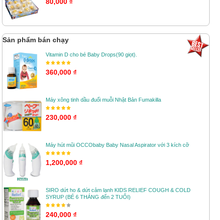
80,000 ₫
Sản phẩm bán chạy
Vitamin D cho bé Baby Drops(90 giọt).
360,000 ₫
Máy xông tinh dầu đuổi muỗi Nhật Bản Fumakilla
230,000 ₫
Máy hút mũi OCCObaby Baby Nasal Aspirator với 3 kích cỡ
1,200,000 ₫
SIRO dứt ho & dứt cảm lạnh KIDS RELIEF COUGH & COLD
SYRUP (BÉ 6 THÁNG đến 2 TUỔI)
240,000 ₫