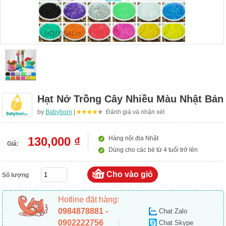
Hạt Nở Trồng Cây Nhiều Màu Nhật Bản
by
Babyborn
|
Đánh giá và nhận xét
130,000 ₫
Hàng nội địa Nhật
Giá:
Dùng cho các bé từ 4 tuổi trở lên
Số lượng
Hotline đặt hàng:
0984878881 -
Chat Zalo
0902222756
Chat Skype