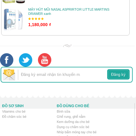
MÁY HÚT MŨI NASAL ASPRIRTOR LITTLE MARTINS
DRAWER xanh
1,180,000 ₫
ĐỒ SƠ SINH
ĐỒ DÙNG CHO BÉ
Vitamins cho bé
Bình sữa
Đồ chăm sóc bé
Ghế rung, ghế nằm
Kem dưỡng da cho bé
Dụng cụ chăm sóc bé
Nhíp bấm móng tay cho bé