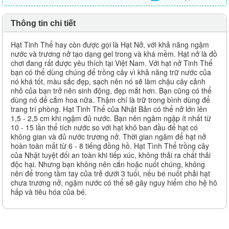
Thông tin chi tiết
Hạt Tinh Thể hay còn được gọi là Hạt Nở, với khả năng ngậm
nước và trương nở tạo dạng gel trong và khá mềm. Hạt nở là đồ
chơi đang rất được yêu thích tại Việt Nam. Với hạt nở Tinh Thể
bạn có thể dùng chúng để trồng cây vì khả năng trữ nước của
nó khá tốt, màu sắc đẹp, sạch nên nó sẽ làm chậu cây cảnh
nhỏ của bạn trở nên sinh động, đẹp mắt hơn. Bạn cũng có thể
dùng nó để cắm hoa nữa. Thậm chí là trữ trong bình dùng để
trang trí phòng. Hạt Tinh Thể của Nhật Bản có thể nở lớn lên
1,5 - 2,5 cm khi ngậm đủ nước. Bạn nên ngâm ngập ít nhất từ
10 - 15 lần thể tích nước so với hạt khô ban đầu để hạt có
không gian và đủ nước trương nở. Thời gian ngâm để hạt nở
hoàn toàn mất từ 6 - 8 tiếng đồng hồ. Hạt Tình Thể trồng cây
của Nhật tuyệt đối an toàn khi tiếp xúc, không thải ra chất thải
độc hại. Nhưng bạn không nên cắn hoặc nuốt chúng, không
nên để trong tầm tay của trẻ dưới 3 tuổi, nếu bé nuốt phải hạt
chưa trương nở, ngậm nước có thể sẽ gây nguy hiểm cho hệ hô
hấp và tiêu hóa của bé.