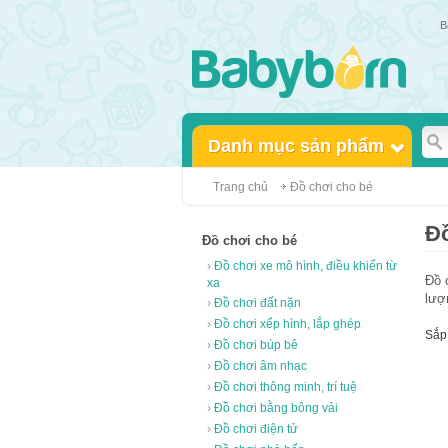
Babybor
Danh mục sản phẩm
Trang chủ
Đồ chơi cho bé
Đồ
Đồ chơi cho bé
›
Đồ chơi xe mô hình, điều khiển từ
Đồ 
xa
lượ
›
Đồ chơi đất nặn
›
Đồ chơi xếp hình, lắp ghép
Sắp
›
Đồ chơi búp bê
›
Đồ chơi âm nhạc
›
Đồ chơi thông minh, trí tuệ
›
Đồ chơi bằng bông vải
›
Đồ chơi điện tử