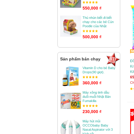
550,000 ₫
Thú nhún biết đi biết
chạy cho các bé Cún
Poodle của Nhật
500,000 ₫
Sản phẩm bán chạy
Đồ
Kr
Vitamin D cho bé Baby
Ki
Drops(90 giọt).
65
360,000 ₫
Ch
Máy xông tinh dầu
đuổi muỗi Nhật Bản
Fumakilla
230,000 ₫
Máy hút mũi
OCCObaby Baby
Nasal Aspirator với 3
kích cỡ