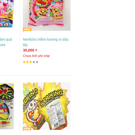
làm quả
Neritcho mềm hương vị dâu
obes
tây
30,000 ₫
Chưa tính phí ship