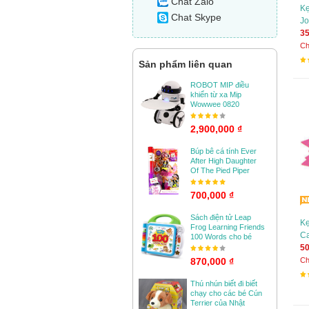
Chat Zalo
Kẹ
Chat Skype
Jo
35
Ch
Sản phẩm liên quan
ROBOT MIP điều
khiển từ xa Mip
Wowwee 0820
2,900,000 ₫
Búp bê cá tính Ever
After High Daughter
Of The Pied Piper
700,000 ₫
Sách điện tử Leap
Kẹ
Frog Learning Friends
Ca
100 Words cho bé
50
870,000 ₫
Ch
Thú nhún biết đi biết
chạy cho các bé Cún
Terrier của Nhật