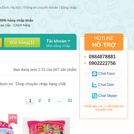
1 số mặt hàng có thể thay đổi do giá nhập thay đổi
a Đình, Hà Nội |
Thông tin chuyển khoản
|
Đăng nhập
100% hàng nhập khẩu
ao cấp - Chính hãng
HOTLINE
Tài khoản
Giỏ hàng
(
1
)
HỖ TRỢ
Mời đăng nhập
0984878881
0902222756
Bạn đang xem 1-31 của 607 sản phẩm
Chat Face
yborn.vn. Shop chuyên nhập hàng chất
Chat Zalo
Chat Skype
1
2
3
...
31
Nhấn like và +1 để nhận tin
khuyến mại
20%