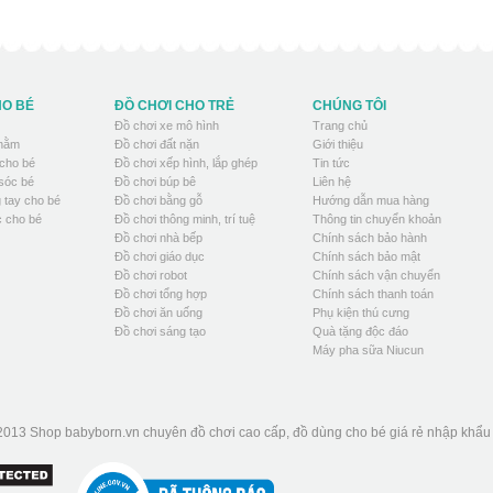
HO BÉ
ĐỒ CHƠI CHO TRẺ
CHÚNG TÔI
Đồ chơi xe mô hình
Trang chủ
 nằm
Đồ chơi đất nặn
Giới thiệu
cho bé
Đồ chơi xếp hình, lắp ghép
Tin tức
sóc bé
Đồ chơi búp bê
Liên hệ
 tay cho bé
Đồ chơi bằng gỗ
Hướng dẫn mua hàng
 cho bé
Đồ chơi thông minh, trí tuệ
Thông tin chuyển khoản
Đồ chơi nhà bếp
Chính sách bảo hành
Đồ chơi giáo dục
Chính sách bảo mật
Đồ chơi robot
Chính sách vận chuyển
Đồ chơi tổng hợp
Chính sách thanh toán
Đồ chơi ăn uống
Phụ kiện thú cưng
Đồ chơi sáng tạo
Quà tặng độc đáo
Máy pha sữa Niucun
2013 Shop babyborn.vn chuyên đồ chơi cao cấp, đồ dùng cho bé giá rẻ nhập khẩ