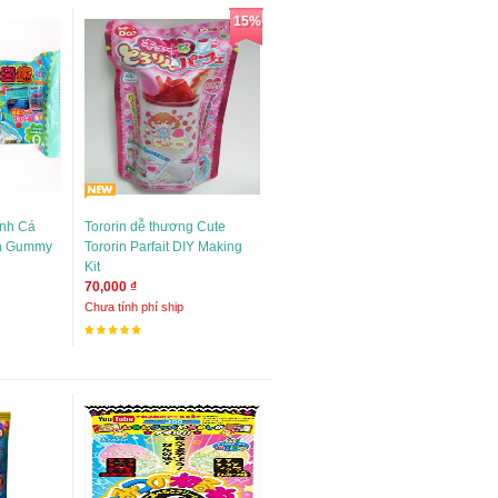
15%
ình Cá
Tororin dễ thương Cute
in Gummy
Tororin Parfait DIY Making
Kit
70,000 ₫
Chưa tính phí ship