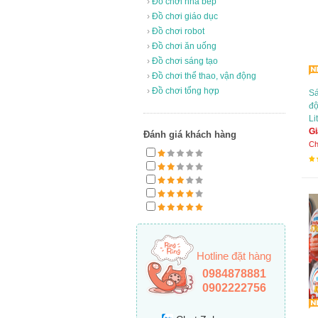
›
Đồ chơi nhà bếp
›
Đồ chơi giáo dục
›
Đồ chơi robot
›
Đồ chơi ăn uống
›
Đồ chơi sáng tạo
›
Đồ chơi thể thao, vận động
›
Đồ chơi tổng hợp
Sá
độ
Li
Gi
Đánh giá khách hàng
Ch
Hotline đặt hàng
0984878881
0902222756