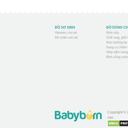
ĐỒ SƠ SINH
ĐỒ DÙNG C
Vitamins cho bé
Bình sữa
Đồ chăm sóc bé
Ghế rung, ghế
Kem dưỡng da 
Dụng cụ chăm 
Nhíp bấm móng
Bình uống nước
Copyright © 
cao.