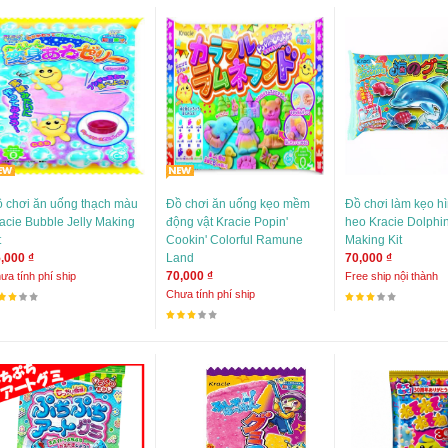
 chơi ăn uống thạch màu
Đồ chơi ăn uống kẹo mềm
Đồ chơi làm kẹo h
acie Bubble Jelly Making
động vật Kracie Popin'
heo Kracie Dolph
t
Cookin' Colorful Ramune
Making Kit
,000 ₫
Land
70,000 ₫
70,000 ₫
ưa tính phí ship
Free ship nội thành
Chưa tính phí ship