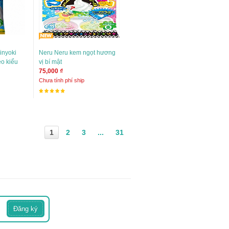
inyoki
Neru Neru kem ngọt hương
eo kiểu
vị bí mật
75,000 ₫
Chưa tính phí ship
1
2
3
...
31