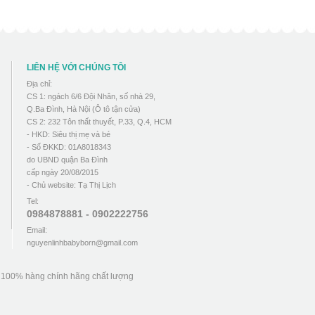
LIÊN HỆ VỚI CHÚNG TÔI
Địa chỉ:
CS 1: ngách 6/6 Đội Nhân, số nhà 29,
Q.Ba Đình, Hà Nội (Ô tô tận cửa)
CS 2: 232 Tôn thất thuyết, P.33, Q.4, HCM
- HKD: Siêu thị mẹ và bé
- Số ĐKKD: 01A8018343
do UBND quận Ba Đình
cấp ngày 20/08/2015
- Chủ website: Tạ Thị Lịch
Tel:
0984878881 - 0902222756
Email:
nguyenlinhbabyborn@gmail.com
u 100% hàng chính hãng chất lượng