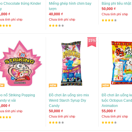
o Chocolate trứng Kinder
Miếng ghép hình chim bay
Bảng phi tiêu nhật
y
lượn
50,000 ₫
,000 ₫
40,000 ₫
Chưa tính phí ship
ưa tính phí ship
Chưa tính phí ship
15%
o nổ Striking Popping
Đồ chơi ăn uống siro mix
Đồ chơi ăn uống k
ndy vị vải
Weird Starch Syrup Diy
tuộc Octopus Can
,000 ₫
Candy
Animation
50,000 ₫
55,000 ₫
ưa tính phí ship
Chưa tính phí ship
Chưa tính phí ship