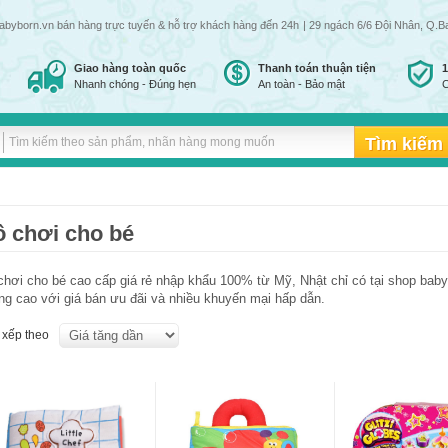
n.vn bán hàng trực tuyến & hỗ trợ khách hàng đến 24h đêm tất cả các ngày trong tuần | Giá 
| 29 ngách 6/6 Đội Nhân, Q.B
Giao hàng toàn quốc
Thanh toán thuận tiện
Nhanh chóng - Đúng hẹn
An toàn - Bảo mật
C
 chơi cho bé
chơi cho bé cao cấp giá rẻ nhập khẩu 100% từ Mỹ, Nhật chỉ có tại shop bab
ng cao với giá bán ưu đãi và nhiều khuyến mại hấp dẫn.
 xếp theo