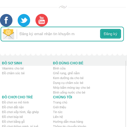
ĐỒ SƠ SINH
ĐỒ DÙNG CHO BÉ
Vitamins cho bé
Bình sữa
Đồ chăm sóc bé
Ghế rung, ghế nằm
Kem dưỡng da cho bé
Dụng cụ chăm sóc bé
Nhíp bấm móng tay cho bé
Bình uống nước cho bé
ĐỒ CHƠI CHO TRẺ
CHÚNG TÔI
Đồ chơi xe mô hình
Trang chủ
Đồ chơi đất nặn
Giới thiệu
Đồ chơi xếp hình, lắp ghép
Tin tức
Đồ chơi búp bê
Liên hệ
Đồ chơi bằng gỗ
Hướng dẫn mua hàng
Đồ chơi thông minh, trí tuệ
Thông tin chuyển khoản