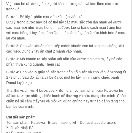
Việc của bé rất đơn giản, đọc kĩ sách hướng dẫn và làm theo các bước
trong đó.
Bước 1: Bé lấy 1 phần của viên đất nặn viên tròn.
Lưu ý: trong bước này, bé có thể lấy các màu sắc trộn lẫn nhau để được
các màu mới như: màu hồng nhạt được tạo ra bằng cách màu trắng trộn
với màu hồng. Hay làm bánh Donut 2 màu bé ghép 2 nửa hình tròn 2 màu
lại với nhau.
Bước 2: Cho vào khuân hình, xếp mảnh khuân còn lại sao cho chồng khít
các mép. Dùng 2 tay ấn chặt 2 mảnh vào nhau.
Bước 3: Mở khuân ra, lấy phần đất nặn vừa được tạo hình ra, lấy bỏ các
phần thừa xung quanh. Thêm các
Bước 4: Cho vào ly giấy có sẵn trong hộp đổ nước và cho vào lò vi sóng từ
2 -3 phút. Sau đó lấy ra và bé đã có một bộ tẩy hình những chiếc bánh
Donut tuyệt đẹp.
Thật thú vị, chỉ với 4 bước cực kì đơn giản với sản phẩm của Kutsuwa bé
đã tạo ra được những chiếc bánh dễ thương và hữu dụng cho mình. Chắc
chắn bé sẽ cảm thấy vui vẻ mỗi khi dùng chúng hay tự hào dành tặng cho
bạn bè của mình.
Chi tiết sản phẩm
Tên sản phẩm: Kutsuwa - Eraser making kit - Donut shaped erasers
Xuất xứ: Nhật Bản