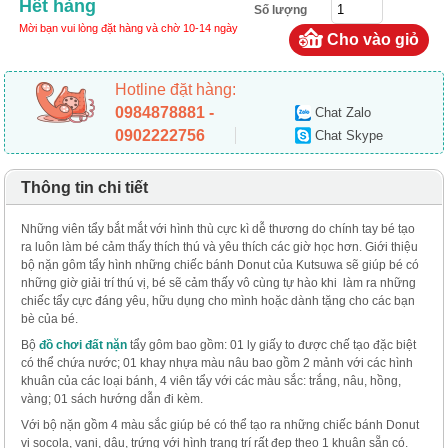
Hết hàng
Số lượng
Mời bạn vui lòng đặt hàng và chờ 10-14 ngày
Hotline đặt hàng:
0984878881 -
Chat Zalo
0902222756
Chat Skype
Thông tin chi tiết
Những viên tẩy bắt mắt với hình thù cực kì dễ thương do chính tay bé tạo
ra luôn làm bé cảm thấy thích thú và yêu thích các giờ học hơn. Giới thiệu
bộ nặn gôm tẩy hình những chiếc bánh Donut của Kutsuwa sẽ giúp bé có
những giờ giải trí thú vị, bé sẽ cảm thấy vô cùng tự hào khi làm ra những
chiếc tẩy cực đáng yêu, hữu dụng cho mình hoặc dành tặng cho các bạn
bè của bé.
Bộ
đồ chơi đất nặn
tẩy gôm bao gồm: 01 ly giấy to được chế tạo đặc biệt
có thể chứa nước; 01 khay nhựa màu nâu bao gồm 2 mảnh với các hình
khuân của các loại bánh, 4 viên tẩy với các màu sắc: trắng, nâu, hồng,
vàng; 01 sách hướng dẫn đi kèm.
Với bộ nặn gồm 4 màu sắc giúp bé có thể tạo ra những chiếc bánh Donut
vị socola, vani, dâu, trứng với hình trang trí rất đẹp theo 1 khuân sẵn có.