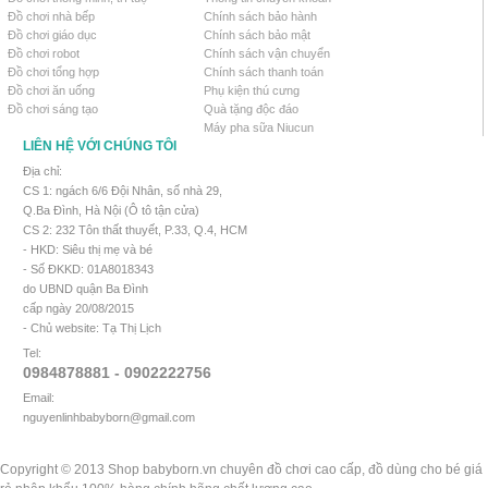
Đồ chơi nhà bếp
Chính sách bảo hành
Đồ chơi giáo dục
Chính sách bảo mật
Đồ chơi robot
Chính sách vận chuyển
Đồ chơi tổng hợp
Chính sách thanh toán
Đồ chơi ăn uống
Phụ kiện thú cưng
Đồ chơi sáng tạo
Quà tặng độc đáo
Máy pha sữa Niucun
LIÊN HỆ VỚI CHÚNG TÔI
Địa chỉ:
CS 1: ngách 6/6 Đội Nhân, số nhà 29,
Q.Ba Đình, Hà Nội (Ô tô tận cửa)
CS 2: 232 Tôn thất thuyết, P.33, Q.4, HCM
- HKD: Siêu thị mẹ và bé
- Số ĐKKD: 01A8018343
do UBND quận Ba Đình
cấp ngày 20/08/2015
- Chủ website: Tạ Thị Lịch
Tel:
0984878881 - 0902222756
Email:
nguyenlinhbabyborn@gmail.com
Copyright © 2013 Shop babyborn.vn chuyên đồ chơi cao cấp, đồ dùng cho bé giá