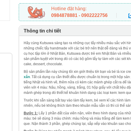
Hotline đặt hàng:
0984878881 - 0902222756
Thông tin chi tiết
Hãy cùng Kutsuwa sáng tạo ra những cục tẩy nhiều màu sắc với hình
những chiếc tẩy handmade với các bé trở nên thật dễ dàng và thú 
cụ học tập lớn ở Nhật Bản, Kutsuwa được trẻ em Nhật Bản và nhiều n
sản phẩm tuyệt vời trong đó có các bộ gôm tẩy tự làm với các sét kh
cake, dessert, chocolate.
Bộ sản phẩm lần này chúng tôi xin giới thiệu tới bạn và bé là ice c
xắn
. Tất cả dụng cụ cần thiết đều được chuẩn bị trong một hộp s
tiếng Nhật và hình vẽ, thêm nữa có kèm các mảnh ghép cắt ra để 
viên với 4 màu: Nâu, hồng, vàng, trắng, 01 hộp giấy với chất liệu đ
mảnh ghép trong đó thiết kế khuân hình dạng các loại kem: kem qu
Trước khi sẵn sàng bắt tay vào làm tẩy kem, bé xem kĩ các hình là
nhiên, nếu bé không thích làm theo khuân mẫu sẵn có thì có thể sán
Bước 1:
Lấy 1 phần đất của viên nặn, viên theo hình dạng của nhữ
màu: bé sẽ dùng 3 màu chính: màu hồng và màu trắng để làm kem h
que. Nặn thành 3 phần, ghép chúng lại, sắp xếp vào khuân sao ch