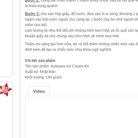
Bước 2:
Dùng tay nhấn mạnh 2 mảnh khay nhựa, sau đó lấy que ke
bị thừa xung quanh.
Bước 3:
cho vào hộp giấy, đổ nước, đưa vào lò vi sóng, khoảng 2 ph
ngâm vào bát nước nguội cho cứng lại. ( bước này bé nhờ người lớn
hiểm cho bé).
Làm tương tự như thế đối với những hình kem hộp và ốc quế còn lại
khuân giấy và cho chúng vào như hình vẽ minh họa nhé.
Thậm chí sáng tạo hơn nữa, bé có thể thêm những chiếc móc vào đ
đính kèm để tạo ra chiếc móc chìa khóa ngộ nghĩnh.
Chi tiết sản phẩm
Tên sản phẩm: Kutsuwa Ice Cream Kit
Xuất xứ: Nhật Bản
Khối lượng: 140 gram
Video