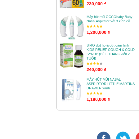
230,000 ₫
Máy hút mũi OCCObaby Baby
Nasal Aspirator với 3 kích cỡ
1,200,000 ₫
SIRO dứt ho & dứt cảm lạnh
KIDS RELIEF COUGH & COLD
SYRUP (BÉ 6 THÁNG đến 2
TUỔI)
240,000 ₫
MÁY HÚT MŨI NASAL
ASPRIRTOR LITTLE MARTINS
DRAWER xanh
1,180,000 ₫