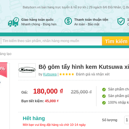
Babyborn.vn bán hàng trực tuyến & hỗ trợ khách hàng đến 24h đêm tất cả các ng
| 29 ngách 6/6 Đội Nhân, Q.B
Giao hàng toàn quốc
Thanh toán thuận tiện
Nhanh chóng - Đúng hẹn
An toàn - Bảo mật
C
áng tạo
Bộ gôm tẩy hình kem Kutsuwa x
0%
by
Kutsuwa
|
Đánh giá và nhận xét
180,000 ₫
Sản phẩm cho 
225,000 ₫
Giá:
Sản phẩm gi
Bạn tiết kiệm:
45,000 ₫
100% nhập kh
Hết hàng
Số lượng
Mời bạn vui lòng đặt hàng và chờ 10-14 ngày