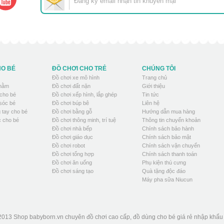
HO BÉ
ĐỒ CHƠI CHO TRẺ
CHÚNG TÔI
Đồ chơi xe mô hình
Trang chủ
 nằm
Đồ chơi đất nặn
Giới thiệu
cho bé
Đồ chơi xếp hình, lắp ghép
Tin tức
sóc bé
Đồ chơi búp bê
Liên hệ
 tay cho bé
Đồ chơi bằng gỗ
Hướng dẫn mua hàng
 cho bé
Đồ chơi thông minh, trí tuệ
Thông tin chuyển khoản
Đồ chơi nhà bếp
Chính sách bảo hành
Đồ chơi giáo dục
Chính sách bảo mật
Đồ chơi robot
Chính sách vận chuyển
Đồ chơi tổng hợp
Chính sách thanh toán
Đồ chơi ăn uống
Phụ kiện thú cưng
Đồ chơi sáng tạo
Quà tặng độc đáo
Máy pha sữa Niucun
2013 Shop babyborn.vn chuyên đồ chơi cao cấp, đồ dùng cho bé giá rẻ nhập khẩ