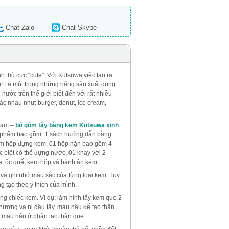
Chat Zalo
Chat Skype
 thù cực “cute”. Với Kutsuwa việc tạo ra
vị! Là một trong những hãng sản xuất dụng
ước trên thế giới biết đến với rất nhiều
ác nhau như: burger, donut, ice cream,
ream –
bộ gôm tẩy bằng kem Kutsuwa xinh
ản phẩm bao gồm: 1 sách hướng dẫn bằng
làm hộp đựng kem, 01 hộp nặn bao gồm 4
ặc biệt có thể đựng nước, 01 khay với 2
e, ốc quế, kem hộp và bánh ăn kèm.
m và ghi nhớ màu sắc của từng loại kem. Tuy
g tạo theo ý thích của mình.
ng chiếc kem. Ví dụ: làm hình tẩy kem que 2
ương va ni dâu tây, màu nâu để tạo thân
o màu nâu ở phần tạo thân que.