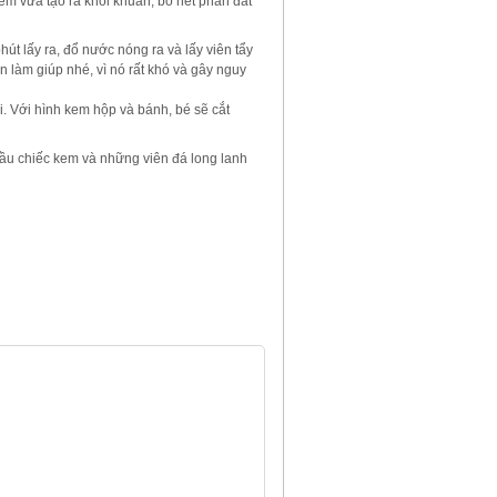
m vừa tạo ra khỏi khuân, bỏ hết phần đất
út lấy ra, đổ nước nóng ra và lấy viên tẩy
 làm giúp nhé, vì nó rất khó và gây nguy
. Với hình kem hộp và bánh, bé sẽ cắt
ầu chiếc kem và những viên đá long lanh