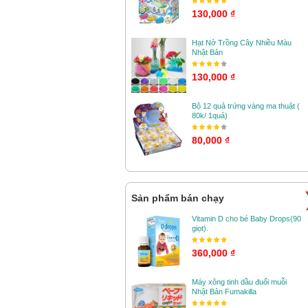
130,000 ₫
Hạt Nở Trồng Cây Nhiều Màu
Nhật Bản
130,000 ₫
Bộ 12 quả trứng vàng ma thuật (
80k/ 1quả)
80,000 ₫
Sản phẩm bán chạy
Vitamin D cho bé Baby Drops(90
giọt).
360,000 ₫
Máy xông tinh dầu đuổi muỗi
Nhật Bản Fumakilla