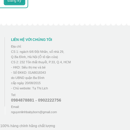
LIÊN HỆ VỚI CHÚNG TÔI
Địa chỉ:
CS 1: ngách 6/6 Đội Nhân, số nhà 29,
Q.Ba Đình, Hà Nội (Ô tô tận cửa)
CS 2: 232 Tôn thất thuyết, P.33, Q.4, HCM
- HKD: Siêu thị mẹ và bé
- Số ĐKKD: 01A8018343
do UBND quận Ba Đình
cấp ngày 20/08/2015
- Chủ website: Tạ Thị Lịch
Tel:
0984878881 - 0902222756
Email:
nguyenlinhbabyborn@gmail.com
u 100% hàng chính hãng chất lượng