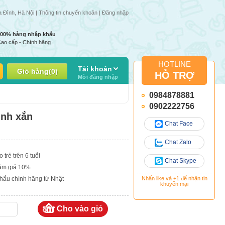
ày trong tuần | Giá 1 số mặt hàng có thể thay đổi do giá nhập thay đổi
a Đình, Hà Nội |
Thông tin chuyển khoản
|
Đăng nhập
100% hàng nhập khẩu
ao cấp - Chính hãng
HOTLINE
Tài khoản
Giỏ hàng
(
0
)
HỖ TRỢ
Mời đăng nhập
0984878881
0902222756
inh xắn
Chat Face
Chat Zalo
trẻ trên 6 tuổi
Chat Skype
ảm giá 10%
ẩu chính hãng từ Nhật
Nhấn like và +1 để nhận tin
khuyến mại