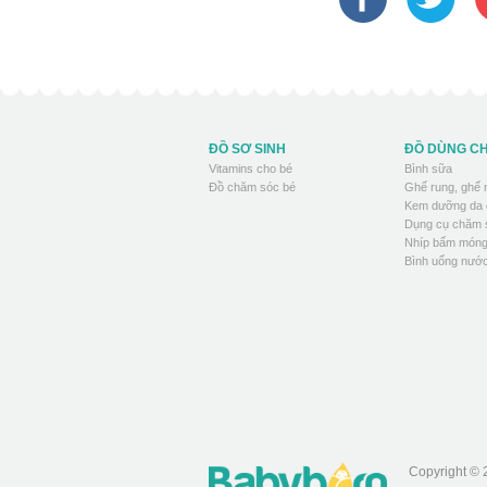
ĐỒ SƠ SINH
ĐỒ DÙNG C
Vitamins cho bé
Bình sữa
Đồ chăm sóc bé
Ghế rung, ghế
Kem dưỡng da 
Dụng cụ chăm 
Nhíp bấm móng
Bình uống nước
Copyright © 