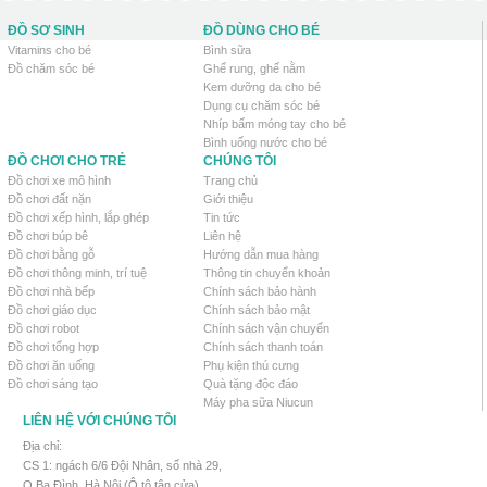
ĐỒ SƠ SINH
ĐỒ DÙNG CHO BÉ
Vitamins cho bé
Bình sữa
Đồ chăm sóc bé
Ghế rung, ghế nằm
Kem dưỡng da cho bé
Dụng cụ chăm sóc bé
Nhíp bấm móng tay cho bé
Bình uống nước cho bé
ĐỒ CHƠI CHO TRẺ
CHÚNG TÔI
Đồ chơi xe mô hình
Trang chủ
Đồ chơi đất nặn
Giới thiệu
Đồ chơi xếp hình, lắp ghép
Tin tức
Đồ chơi búp bê
Liên hệ
Đồ chơi bằng gỗ
Hướng dẫn mua hàng
Đồ chơi thông minh, trí tuệ
Thông tin chuyển khoản
Đồ chơi nhà bếp
Chính sách bảo hành
Đồ chơi giáo dục
Chính sách bảo mật
Đồ chơi robot
Chính sách vận chuyển
Đồ chơi tổng hợp
Chính sách thanh toán
Đồ chơi ăn uống
Phụ kiện thú cưng
Đồ chơi sáng tạo
Quà tặng độc đáo
Máy pha sữa Niucun
LIÊN HỆ VỚI CHÚNG TÔI
Địa chỉ:
CS 1: ngách 6/6 Đội Nhân, số nhà 29,
Q.Ba Đình, Hà Nội (Ô tô tận cửa)