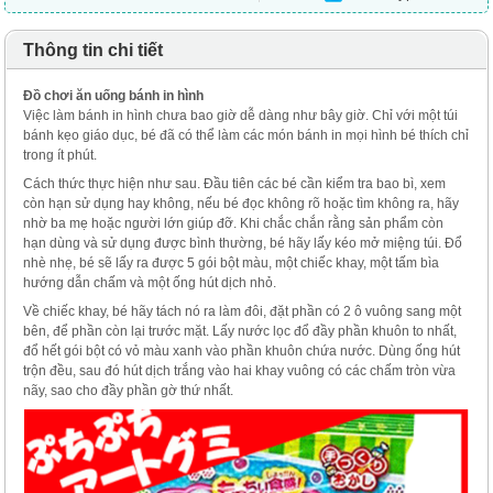
Thông tin chi tiết
Đồ chơi ăn uống bánh in hình
Việc làm bánh in hình chưa bao giờ dễ dàng như bây giờ. Chỉ với một túi
bánh kẹo giáo dục, bé đã có thể làm các món bánh in mọi hình bé thích chỉ
trong ít phút.
Cách thức thực hiện như sau. Đầu tiên các bé cần kiểm tra bao bì, xem
còn hạn sử dụng hay không, nếu bé đọc không rõ hoặc tìm không ra, hãy
nhờ ba mẹ hoặc người lớn giúp đỡ. Khi chắc chắn rằng sản phẩm còn
hạn dùng và sử dụng được bình thường, bé hãy lấy kéo mở miệng túi. Đổ
nhè nhẹ, bé sẽ lấy ra được 5 gói bột màu, một chiếc khay, một tấm bìa
hướng dẫn chấm và một ống hút dịch nhỏ.
Về chiếc khay, bé hãy tách nó ra làm đôi, đặt phần có 2 ô vuông sang một
bên, để phần còn lại trước mặt. Lấy nước lọc đổ đầy phần khuôn to nhất,
đổ hết gói bột có vỏ màu xanh vào phần khuôn chứa nước. Dùng ống hút
trộn đều, sau đó hút dịch trắng vào hai khay vuông có các chấm tròn vừa
nãy, sao cho đầy phần gờ thứ nhất.