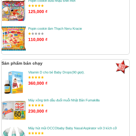
Popin cookin bữa nhậu shin mới
125,000 ₫
Popin cookin làm Thạch Neru Kracie
110,000 ₫
Sản phẩm bán chạy
Vitamin D cho bé Baby Drops(90 giọt).
360,000 ₫
Máy xông tinh dầu đuổi muỗi Nhật Bản Fumakilla
230,000 ₫
Máy hút mũi OCCObaby Baby Nasal Aspirator với 3 kích cỡ