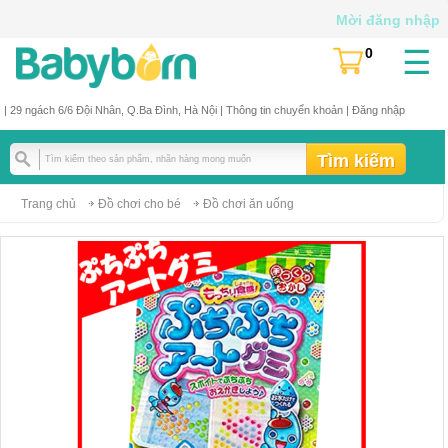
Mời đăng nhập
☰
0
(
)
| 29 ngách 6/6 Đội Nhân, Q.Ba Đình, Hà Nội |
Thông tin chuyển khoản
|
Đăng nhập
Trang chủ
Đồ chơi cho bé
Đồ chơi ăn uống