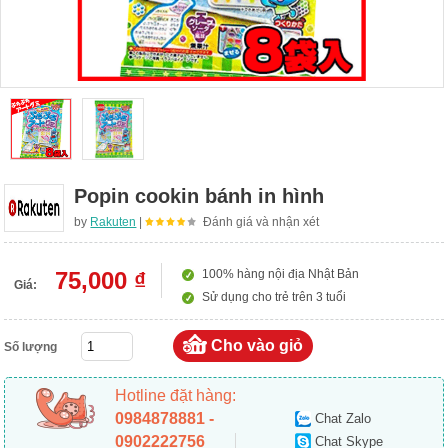
Popin cookin bánh in hình
by
Rakuten
|
Đánh giá và nhận xét
75,000 ₫
100% hàng nội địa Nhật Bản
Giá:
Sử dụng cho trẻ trên 3 tuổi
Số lượng
Hotline đặt hàng:
0984878881 -
Chat Zalo
0902222756
Chat Skype