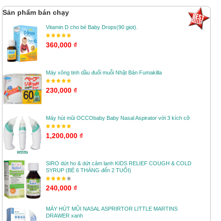
Sản phẩm bán chạy
Vitamin D cho bé Baby Drops(90 giọt).
360,000 ₫
Máy xông tinh dầu đuổi muỗi Nhật Bản Fumakilla
230,000 ₫
Máy hút mũi OCCObaby Baby Nasal Aspirator với 3 kích cỡ
1,200,000 ₫
SIRO dứt ho & dứt cảm lạnh KIDS RELIEF COUGH & COLD
SYRUP (BÉ 6 THÁNG đến 2 TUỔI)
240,000 ₫
MÁY HÚT MŨI NASAL ASPRIRTOR LITTLE MARTINS
DRAWER xanh