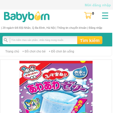
Mời đăng nhập
☰
0
(
)
| 29 ngách 6/6 Đội Nhân, Q.Ba Đình, Hà Nội |
Thông tin chuyển khoản
|
Đăng nhập
Trang chủ
Đồ chơi cho bé
Đồ chơi ăn uống