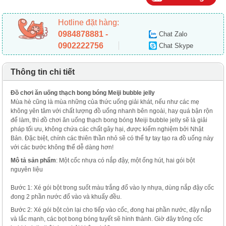
Hotline đặt hàng:
0984878881 -
Chat Zalo
0902222756
Chat Skype
Thông tin chi tiết
Đồ chơi ăn uống thạch bong bóng Meiji bubble jelly
Mùa hè cũng là mùa những của thức uống giải khát, nếu như các mẹ
không yên tâm với chất lượng đồ uống nhanh bên ngoài, hay quá bận rộn
để làm, thì đồ chơi ăn uống thạch bong bóng Meiji bubble jelly sẽ là giải
pháp tối ưu, không chứa các chất gây hại, được kiểm nghiệm bởi Nhật
Bản. Đặc biệt, chính các thiên thần nhỏ sẽ có thể tự tay tạo ra đồ uống này
với các bước không thể dễ dàng hơn!
Mô tả sản phẩm
: Một cốc nhựa có nắp đậy, một ống hút, hai gói bột
nguyên liệu
Bước 1: Xé gói bột trong suốt màu trắng đổ vào ly nhựa, dùng nắp đậy cốc
đong 2 phần nước đổ vào và khuấy đều.
Bước 2: Xé gói bột còn lại cho tiếp vào cốc, đong hai phần nước, đậy nắp
và lắc mạnh, các bọt bong bóng tuyết sẽ hình thành. Giờ đây trông cốc