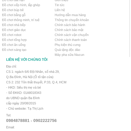
Đồ chơi đất nặn
Giới thiệu
Đồ chơi xếp hình, lắp ghép
Tin tức
Đồ chơi búp bê
Liên hệ
Đồ chơi bằng gỗ
Hướng dẫn mua hàng
Đồ chơi thông minh, trí tuệ
Thông tin chuyển khoản
Đồ chơi nhà bếp
Chính sách bảo hành
Đồ chơi giáo dục
Chính sách bảo mật
Đồ chơi robot
Chính sách vận chuyển
Đồ chơi tổng hợp
Chính sách thanh toán
Đồ chơi ăn uống
Phụ kiện thú cưng
Đồ chơi sáng tạo
Quà tặng độc đáo
Máy pha sữa Niucun
LIÊN HỆ VỚI CHÚNG TÔI
Địa chỉ:
CS 1: ngách 6/6 Đội Nhân, số nhà 29,
Q.Ba Đình, Hà Nội (Ô tô tận cửa)
CS 2: 232 Tôn thất thuyết, P.33, Q.4, HCM
- HKD: Siêu thị mẹ và bé
- Số ĐKKD: 01A8018343
do UBND quận Ba Đình
cấp ngày 20/08/2015
- Chủ website: Tạ Thị Lịch
Tel:
0984878881 - 0902222756
Email: