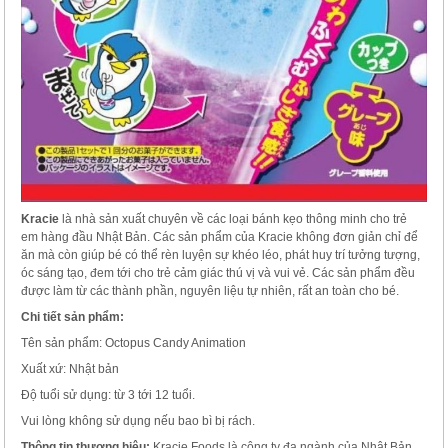
Kracie
là nhà sản xuất chuyên về các loại bánh kẹo thông minh cho trẻ
em hàng đầu Nhật Bản. Các sản phẩm của Kracie không đơn giản chỉ để
ăn mà còn giúp bé có thể rèn luyện sự khéo léo, phát huy trí tưởng tượng,
óc sáng tạo, đem tới cho trẻ cảm giác thú vị và vui vẻ. Các sản phẩm đều
được làm từ các thành phần, nguyên liệu tự nhiên, rất an toàn cho bé.
Chi tiết sản phẩm:
Tên sản phẩm: Octopus Candy Animation
Xuất xứ: Nhật bản
Độ tuổi sử dụng: từ 3 tới 12 tuổi.
Vui lòng không sử dụng nếu bao bì bị rách.
Thông tin thương hiệu:
Kracie Foods là công ty đa ngành của Nhật Bản,