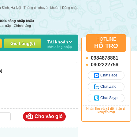
n | Giá 1 số mặt hàng có thể thay đổi do giá nhập thay đổi
a Đình, Hà Nội |
Thông tin chuyển khoản
|
Đăng nhập
100% hàng nhập khẩu
ao cấp - Chính hãng
HOTLINE
Tài khoản
Giỏ hàng
(
0
)
HỖ TRỢ
Mời đăng nhập
0984878881
0902222756
N
Chat Face
Chat Zalo
Chat Skype
Nhấn like và +1 để nhận tin
khuyến mại