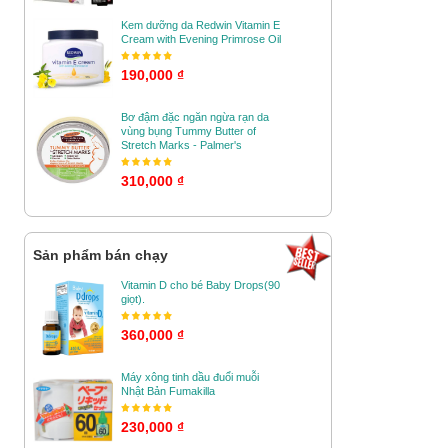
Kem dưỡng da Redwin Vitamin E
Cream with Evening Primrose Oil
190,000 ₫
Bơ đậm đặc ngăn ngừa rạn da
vùng bụng Tummy Butter of
Stretch Marks - Palmer's
310,000 ₫
Sản phẩm bán chạy
Vitamin D cho bé Baby Drops(90
giọt).
360,000 ₫
Máy xông tinh dầu đuổi muỗi
Nhật Bản Fumakilla
230,000 ₫