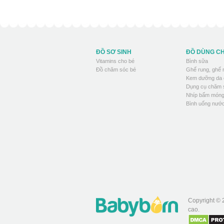
ĐỒ SƠ SINH
ĐỒ DÙNG C
Vitamins cho bé
Bình sữa
Đồ chăm sóc bé
Ghế rung, ghế
Kem dưỡng da 
Dụng cụ chăm 
Nhíp bấm móng
Bình uống nước
Copyright © 
cao.