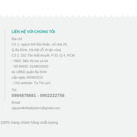
LIÊN HỆ VỚI CHÚNG TÔI
Địa chỉ:
CS 1: ngách 6/6 Đội Nhân, số nhà 29,
Q.Ba Đình, Hà Nội (Ô tô tận cửa)
CS 2: 232 Tôn thất thuyết, P.33, Q.4, HCM
- HKD: Siêu thị mẹ và bé
- Số ĐKKD: 01A8018343
do UBND quận Ba Đình
cấp ngày 20/08/2015
- Chủ website: Tạ Thị Lịch
Tel:
0984878881 - 0902222756
Email:
nguyenlinhbabyborn@gmail.com
u 100% hàng chính hãng chất lượng