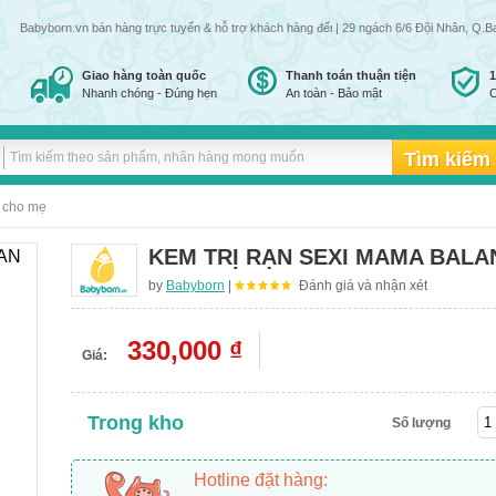
Babyborn.vn bán hàng trực tuyến & hỗ trợ khách hàng đến 24h đêm tất cả các ngày trong tuầ
| 29 ngách 6/6 Đội Nhân, Q.B
Giao hàng toàn quốc
Thanh toán thuận tiện
Nhanh chóng - Đúng hẹn
An toàn - Bảo mật
C
 cho mẹ
KEM TRỊ RẠN SEXI MAMA BALA
by
Babyborn
|
Đánh giá và nhận xét
330,000 ₫
Giá:
Trong kho
Số lượng
Hotline đặt hàng: