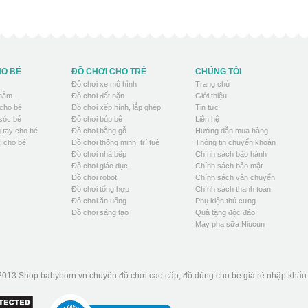
HO BÉ
ĐỒ CHƠI CHO TRẺ
CHÚNG TÔI
Đồ chơi xe mô hình
Trang chủ
 nằm
Đồ chơi đất nặn
Giới thiệu
cho bé
Đồ chơi xếp hình, lắp ghép
Tin tức
sóc bé
Đồ chơi búp bê
Liên hệ
 tay cho bé
Đồ chơi bằng gỗ
Hướng dẫn mua hàng
 cho bé
Đồ chơi thông minh, trí tuệ
Thông tin chuyển khoản
Đồ chơi nhà bếp
Chính sách bảo hành
Đồ chơi giáo dục
Chính sách bảo mật
Đồ chơi robot
Chính sách vận chuyển
Đồ chơi tổng hợp
Chính sách thanh toán
Đồ chơi ăn uống
Phụ kiện thú cưng
Đồ chơi sáng tạo
Quà tặng độc đáo
Máy pha sữa Niucun
2013 Shop babyborn.vn chuyên đồ chơi cao cấp, đồ dùng cho bé giá rẻ nhập khẩ