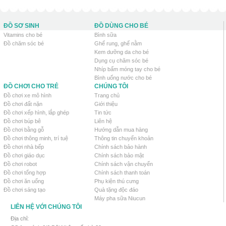
ĐỒ SƠ SINH
ĐỒ DÙNG CHO BÉ
Vitamins cho bé
Bình sữa
Đồ chăm sóc bé
Ghế rung, ghế nằm
Kem dưỡng da cho bé
Dụng cụ chăm sóc bé
Nhíp bấm móng tay cho bé
Bình uống nước cho bé
ĐỒ CHƠI CHO TRẺ
CHÚNG TÔI
Đồ chơi xe mô hình
Trang chủ
Đồ chơi đất nặn
Giới thiệu
Đồ chơi xếp hình, lắp ghép
Tin tức
Đồ chơi búp bê
Liên hệ
Đồ chơi bằng gỗ
Hướng dẫn mua hàng
Đồ chơi thông minh, trí tuệ
Thông tin chuyển khoản
Đồ chơi nhà bếp
Chính sách bảo hành
Đồ chơi giáo dục
Chính sách bảo mật
Đồ chơi robot
Chính sách vận chuyển
Đồ chơi tổng hợp
Chính sách thanh toán
Đồ chơi ăn uống
Phụ kiện thú cưng
Đồ chơi sáng tạo
Quà tặng độc đáo
Máy pha sữa Niucun
LIÊN HỆ VỚI CHÚNG TÔI
Địa chỉ: