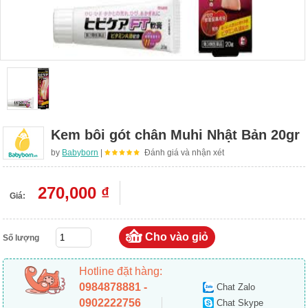
Kem bôi gót chân Muhi Nhật Bản 20gr
by
Babyborn
|
Đánh giá và nhận xét
270,000 ₫
Giá:
Số lượng
Hotline đặt hàng:
0984878881 -
Chat Zalo
0902222756
Chat Skype