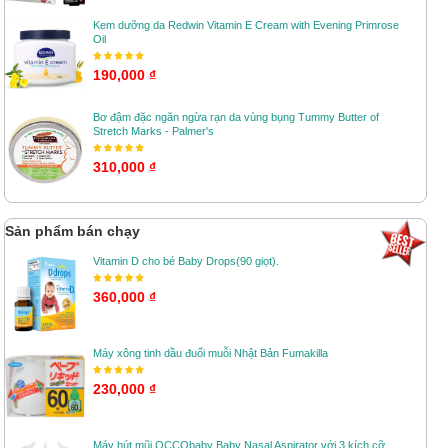
Kem dưỡng da Redwin Vitamin E Cream with Evening Primrose
Oil
190,000 ₫
Bơ đậm đặc ngăn ngừa rạn da vùng bụng Tummy Butter of
Stretch Marks - Palmer's
310,000 ₫
Sản phẩm bán chạy
Vitamin D cho bé Baby Drops(90 giọt).
360,000 ₫
Máy xông tinh dầu đuổi muỗi Nhật Bản Fumakilla
230,000 ₫
Máy hút mũi OCCObaby Baby Nasal Aspirator với 3 kích cỡ