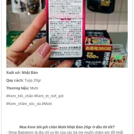
Xuất xứ: Nhật Bản
Quy cách:
Tuýp 20gr
Thương hiệu:
Muhi
#Kem_bôi_chân #Kem_trị_nứt_gót
#Kem_chăm_sóc_da #Muhi
Mua Kem bôi gót chân Muhi Nhật Bản 20gr ở đâu thì tốt?
- Shop Babyborn là địa chỉ uy tín của các bà mẹ muốn chăm sóc tốt nhất