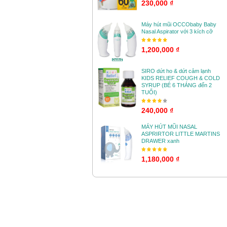
230,000 ₫
Máy hút mũi OCCObaby Baby
Nasal Aspirator với 3 kích cỡ
1,200,000 ₫
SIRO dứt ho & dứt cảm lạnh
KIDS RELIEF COUGH & COLD
SYRUP (BÉ 6 THÁNG đến 2
TUỔI)
240,000 ₫
MÁY HÚT MŨI NASAL
ASPRIRTOR LITTLE MARTINS
DRAWER xanh
1,180,000 ₫