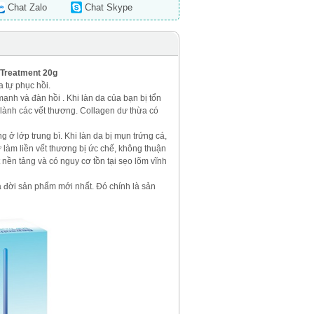
Chat Zalo
Chat Skype
 Treatment 20g
a tự phục hồi.
ạnh và đàn hồi . Khi làn da của bạn bị tổn
lành các vết thương. Collagen dư thừa có
 ở lớp trung bì. Khi làn da bị mụn trứng cá,
tự làm liền vết thương bị ức chế, không thuận
t nền tảng và có nguy cơ tồn tại sẹo lõm vĩnh
a đời sản phẩm mới nhất. Đó chính là sản