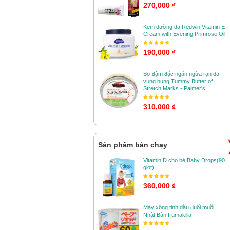
270,000 ₫
Kem dưỡng da Redwin Vitamin E
Cream with Evening Primrose Oil
190,000 ₫
Bơ đậm đặc ngăn ngừa rạn da
vùng bụng Tummy Butter of
Stretch Marks - Palmer's
310,000 ₫
Sản phẩm bán chạy
Vitamin D cho bé Baby Drops(90
giọt).
360,000 ₫
Máy xông tinh dầu đuổi muỗi
Nhật Bản Fumakilla