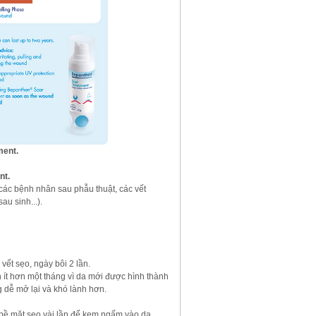
ment.
nt.
 các bệnh nhân sau phẫu thuật, các vết
au sinh...).
vết sẹo, ngày bôi 2 lần.
ít hơn một tháng vì da mới được hình thành
 dễ mở lại và khó lành hơn.
 bề mặt sẹo vài lần để kem ngấm vào da.