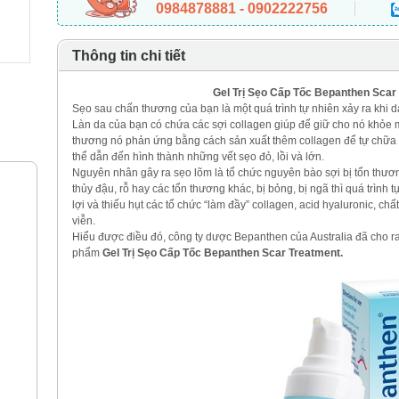
0984878881 - 0902222756
Thông tin chi tiết
Gel Trị Sẹo Cấp Tốc Bepanthen Scar
Sẹo sau chấn thương của bạn là một quá trình tự nhiên xảy ra khi d
Làn da của bạn có chứa các sợi collagen giúp để giữ cho nó khỏe m
thương nó phản ứng bằng cách sản xuất thêm collagen để tự chữa 
thể dẫn đến hình thành những vết sẹo đỏ, lồi và lớn.
Nguyên nhân gây ra sẹo lõm là tổ chức nguyên bào sợi bị tổn thương
thủy đậu, rỗ hay các tổn thương khác, bị bỏng, bị ngã thì quá trình 
lợi và thiếu hụt các tổ chức “làm đầy” collagen, acid hyaluronic, chấ
viễn.
Hiểu được điều đó, công ty dược Bepanthen của Australia đã cho r
phẩm
Gel Trị Sẹo Cấp Tốc Bepanthen Scar Treatment.