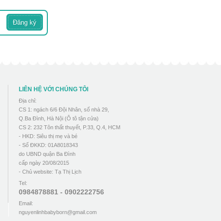
LIÊN HỆ VỚI CHÚNG TÔI
Địa chỉ:
CS 1: ngách 6/6 Đội Nhân, số nhà 29,
Q.Ba Đình, Hà Nội (Ô tô tận cửa)
CS 2: 232 Tôn thất thuyết, P.33, Q.4, HCM
- HKD: Siêu thị mẹ và bé
- Số ĐKKD: 01A8018343
do UBND quận Ba Đình
cấp ngày 20/08/2015
- Chủ website: Tạ Thị Lịch
Tel:
0984878881 - 0902222756
Email:
nguyenlinhbabyborn@gmail.com