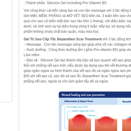
- Thành phần: Silicone Gel including Pro-Vitamin B5.
Với công thức cải tiến sáng tạo và con lăn massage với 3 tác độn
làm MỊN, MỀM, PHẲNG và MỜ VẾT SẸO trên da. 3 tuần liền sẹo cho 
quả cho sẹo cũ biến mất (tức sẹo lâu trên 1 tháng), với điều kiện,
dưới, và chờ xem sự kỳ diệu trong vòng 6 tuần, tiếp tục sử dụng nế
phẩm không chứa chất bảo quản, màu hóa học.
Gel Trị Sẹo Cấp Tốc Bepanthen Scar Treatment
với 3 tác động tích
– Massage : Con lăn massage sáng tạo giúp phá vỡ các collagen d
– Nuôi dưỡng : Công thức dưỡng ẩm ( gồm Pro-vitamin B5) giúp d
Làm mềm
– Bảo vệ : Silicone Gel tạo thành lớp bảo vệ bọc quanh vết sẹo gi
Đối với những vết sẹo mới, nếu được áp dụng sau khi vết thương 
giúp ngăn ngừa sự hình thành của vết sẹo đỏ và ngăn ngừa sẹo phát
Đối với vết sẹo cũ, sẹo đỏ và sẹo lồi, Bepanthen Scar Treatment gi
phẳng vết sẹo, ngoài ra còn làm giảm tấy đỏ và ngứa.