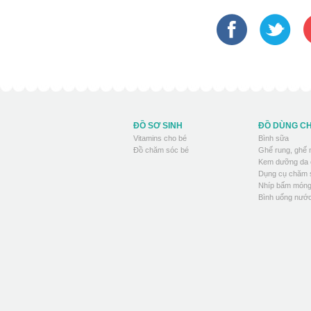
ĐỒ SƠ SINH
ĐỒ DÙNG C
Vitamins cho bé
Bình sữa
Đồ chăm sóc bé
Ghế rung, ghế
Kem dưỡng da 
Dụng cụ chăm 
Nhíp bấm móng
Bình uống nước