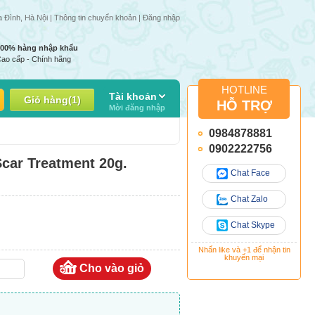
a Đình, Hà Nội |
Thông tin chuyển khoản
|
Đăng nhập
100% hàng nhập khẩu
ao cấp - Chính hãng
HOTLINE
Tài khoản
Giỏ hàng
(
1
)
HỖ TRỢ
Mời đăng nhập
0984878881
0902222756
car Treatment 20g.
Chat Face
Chat Zalo
Chat Skype
Nhấn like và +1 để nhận tin
khuyến mại