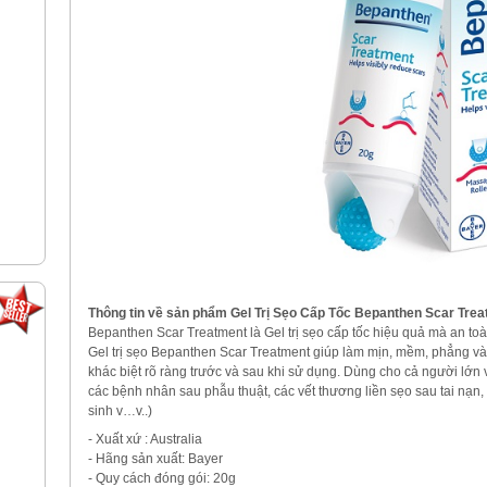
Thông tin về sản phẩm Gel Trị Sẹo Cấp Tốc Bepanthen Scar Trea
Bepanthen Scar Treatment là Gel trị sẹo cấp tốc hiệu quả mà an to
Gel trị sẹo Bepanthen Scar Treatment giúp làm mịn, mềm, phẳng v
khác biệt rõ ràng trước và sau khi sử dụng. Dùng cho cả người lớn và
các bệnh nhân sau phẫu thuật, các vết thương liền sẹo sau tai nạn, 
sinh v…v..)
- Xuất xứ : Australia
- Hãng sản xuất: Bayer
- Quy cách đóng gói: 20g