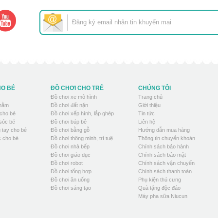
HO BÉ
ĐỒ CHƠI CHO TRẺ
CHÚNG TÔI
Đồ chơi xe mô hình
Trang chủ
 nằm
Đồ chơi đất nặn
Giới thiệu
cho bé
Đồ chơi xếp hình, lắp ghép
Tin tức
sóc bé
Đồ chơi búp bê
Liên hệ
 tay cho bé
Đồ chơi bằng gỗ
Hướng dẫn mua hàng
 cho bé
Đồ chơi thông minh, trí tuệ
Thông tin chuyển khoản
Đồ chơi nhà bếp
Chính sách bảo hành
Đồ chơi giáo dục
Chính sách bảo mật
Đồ chơi robot
Chính sách vận chuyển
Đồ chơi tổng hợp
Chính sách thanh toán
Đồ chơi ăn uống
Phụ kiện thú cưng
Đồ chơi sáng tạo
Quà tặng độc đáo
Máy pha sữa Niucun