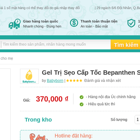
 mặt hàng có thể thay đổi do giá nhập thay đổi
| 29 ngách 6/6 Đội Nhân, Q.B
Giao hàng toàn quốc
Thanh toán thuận tiện
Nhanh chóng - Đúng hẹn
An toàn - Bảo mật
C
 cho mẹ
Gel Trị Sẹo Cấp Tốc Bepanthen S
by
Babyborn
|
Đánh giá và nhận xét
370,000 ₫
- Hàng nội địa Úc chính hãng
Giá:
- Hiệu quả tức thì
Trong kho
Số lượng
Hotline đặt hàng: