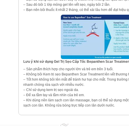
– Sau đó bôi 1 lớp mỏng gel lên vết sẹo, ngày bôi 2 lần.
– Bạn nên bôi thuốc ít nhất 2 tháng, có thể xài lâu hơn để đạt hiệ
Lưu ý khi sử dụng Gel Trị Sẹo Cấp Tốc Bepanthen Scar Treatmen
– Sản phẩm thích hợp cho người lớn và trẻ em trên 3 tuổi.
– Không bôi Kem trị sẹo Bepanthen Scar Treatment lên vết thương h
– Tốt hơn không bôi lên mắt để tránh hư hại cho mắt. Trong trường
nhanh chóng rửa sạch với nhiều nước.
– Chỉ sử dụng kem trị sẹo ngoài da.
– Để xa tầm tay và tầm nhìn của trẻ em.
– Khi dùng nên làm sạch con lăn massage, bạn có thể sử dụng một
sạch con lăn. Không rửa bóng trực tiếp con lăn dưới nước.