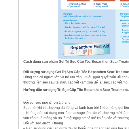
Cách dùng sản phẩm Gel Trị Sẹo Cấp Tốc Bepanthen Scar Treat
Đối tượng sử dụng Gel Trị Sẹo Cấp Tốc Bepanthen Scar Treatme
Dùng cho cả người lớn và trẻ em trên 3 tuổi. (giải quyết vấn đề cho
thương liền sẹo sau tai nạn, các vết xăm xóa để lại sẹo, các vết mổ s
Hướng dẫn sử dụng Trị Sẹo Cấp Tốc Bepanthen Scar Treatment.
Đối với sẹo mới ít hơn 1 tháng :
Sẹo mới khi vết thương đã đóng và lành bạn bôi 1 lớp mỏng gel lên 
– Không nên sử dụng con lăn massage lên các vết thương mới lành 
vẫn còn quá mỏng và đó là một nguy cơ có thể khiến các vết thương
Đối với sẹo được 1 tháng
– Bạn sử dụng cục lăn dưới đáy lọ thuốc nhẹ nhàng lăn qua lăn lại