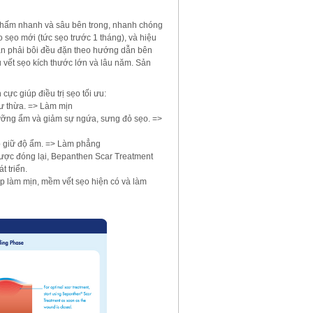
g thấm nhanh và sâu bên trong, nhanh chóng
sẹo mới (tức sẹo trước 1 tháng), và hiệu
 bạn phải bôi đều đặn theo hướng dẫn bên
u vết sẹo kích thước lớn và lâu năm. Sản
 cực giúp điều trị sẹo tối ưu:
ư thừa. => Làm mịn
ưỡng ẩm và giảm sự ngứa, sưng đỏ sẹo. =>
úp giữ độ ẩm. => Làm phẳng
được đóng lại, Bepanthen Scar Treatment
 triển.
úp làm mịn, mềm vết sẹo hiện có và làm