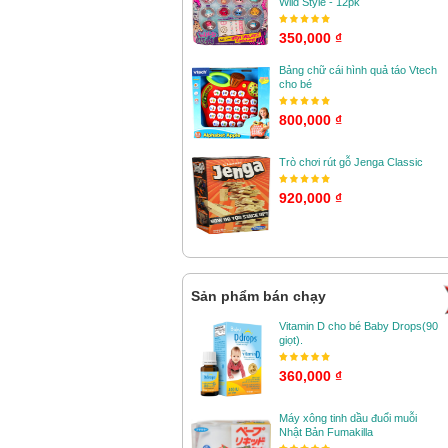
Wild Style - 12pk
350,000 ₫
Bảng chữ cái hình quả táo Vtech
cho bé
800,000 ₫
Trò chơi rút gỗ Jenga Classic
920,000 ₫
Sản phẩm bán chạy
Vitamin D cho bé Baby Drops(90
giọt).
360,000 ₫
Máy xông tinh dầu đuổi muỗi
Nhật Bản Fumakilla