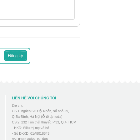
LIÊN HỆ VỚI CHÚNG TÔI
Địa chỉ:
CS 1: ngách 6/6 Đội Nhân, số nhà 29,
Q.Ba Đình, Hà Nội (Ô tô tận cửa)
CS 2: 232 Tôn thất thuyết, P.33, Q.4, HCM
- HKD: Siêu thị mẹ và bé
- Số ĐKKD: 01A8018343
do UBND quận Ba Đình