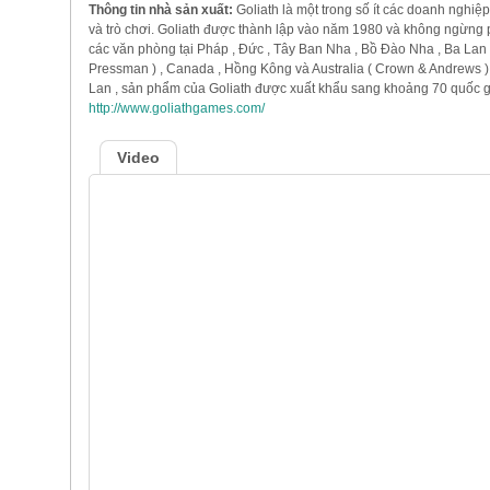
Thông tin nhà sản xuất:
Goliath là một trong số ít các doanh nghiệp
và trò chơi. Goliath được thành lập vào năm 1980 và không ngừng p
các văn phòng tại Pháp , Đức , Tây Ban Nha , Bồ Đào Nha , Ba Lan ,
Pressman ) , Canada , Hồng Kông và Australia ( Crown & Andrews ) .
Lan , sản phẩm của Goliath được xuất khẩu sang khoảng 70 quốc gia 
http://www.goliathgames.com/
Video