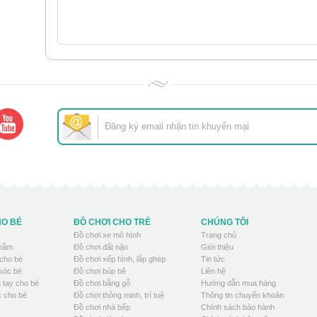
HO BÉ
ĐỒ CHƠI CHO TRẺ
CHÚNG TÔI
Đồ chơi xe mô hình
Trang chủ
 nằm
Đồ chơi đất nặn
Giới thiệu
cho bé
Đồ chơi xếp hình, lắp ghép
Tin tức
sóc bé
Đồ chơi búp bê
Liên hệ
 tay cho bé
Đồ chơi bằng gỗ
Hướng dẫn mua hàng
 cho bé
Đồ chơi thông minh, trí tuệ
Thông tin chuyển khoản
Đồ chơi nhà bếp
Chính sách bảo hành