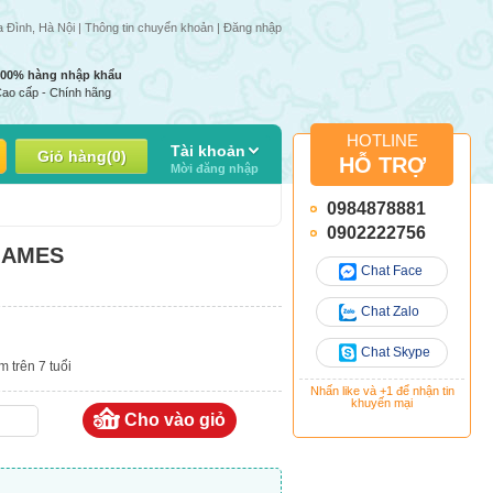
tuần | Giá 1 số mặt hàng có thể thay đổi do giá nhập thay đổi
a Đình, Hà Nội |
Thông tin chuyển khoản
|
Đăng nhập
100% hàng nhập khẩu
ao cấp - Chính hãng
HOTLINE
Tài khoản
Giỏ hàng
(
0
)
HỖ TRỢ
Mời đăng nhập
0984878881
0902222756
 GAMES
Chat Face
Chat Zalo
Chat Skype
 trên 7 tuổi
Nhấn like và +1 để nhận tin
khuyến mại