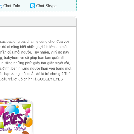
Chat Zalo
Chat Skype
c các bậc ông bà, cha mẹ cùng chơi đùa với
 dù ai cũng biết những lợi ích lớn lao mà
thần của mỗi người. Tuy nhiên, vì lý do này
ng, babyborn.vn sẽ giúp bạn tạm quên đi
n hưởng những phút giây thư giãn tuyệt vời,
a đình, bên những người thân yêu bằng một
ác bạn đang thắc mắc đó là trò chơi gì? Thú
ạ, câu trả lời đó chính là GOOGLY EYES