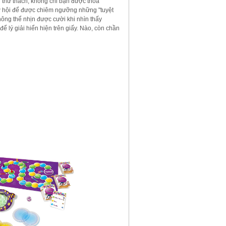
i thử thách, không chỉ bạn được thỏa
cơ hội để được chiêm ngưỡng những "tuyệt
hông thể nhịn được cười khi nhìn thấy
ể lý giải hiển hiện trên giấy. Nào, còn chần