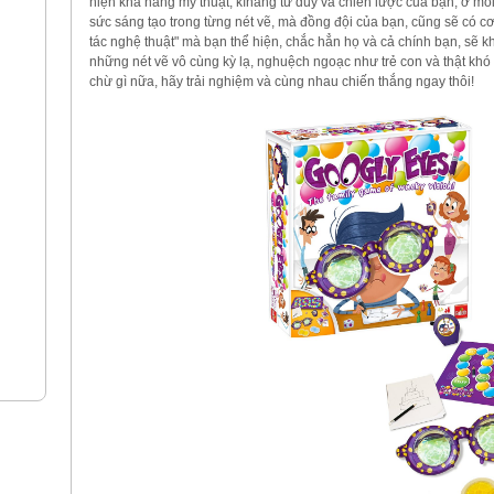
hiện khả năng mỹ thuật, kĩnăng tư duy và chiến lược của bạn, ở mỗ
sức sáng tạo trong từng nét vẽ, mà đồng đội của bạn, cũng sẽ có 
tác nghệ thuật" mà bạn thể hiện, chắc hẳn họ và cả chính bạn, sẽ k
những nét vẽ vô cùng kỳ lạ, nghuệch ngoạc như trẻ con và thật khó đ
chừ gì nữa, hãy trải nghiệm và cùng nhau chiến thắng ngay thôi!