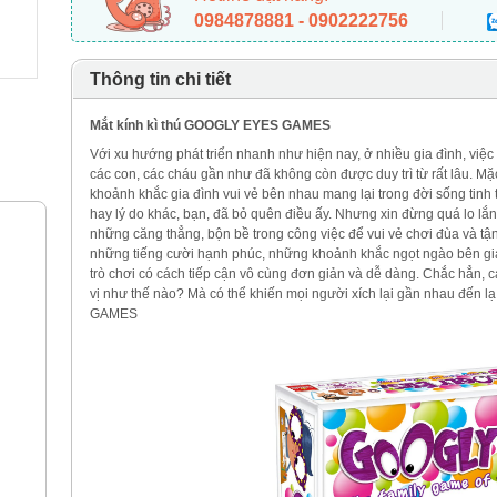
0984878881 - 0902222756
Thông tin chi tiết
Mắt kính kì thú GOOGLY EYES GAMES
Với xu hướng phát triển nhanh như hiện nay, ở nhiều gia đình, việ
các con, các cháu gần như đã không còn được duy trì từ rất lâu. Mặc
khoảnh khắc gia đình vui vẻ bên nhau mang lại trong đời sống tinh 
hay lý do khác, bạn, đã bỏ quên điều ấy. Nhưng xin đừng quá lo lắ
những căng thẳng, bộn bề trong công việc để vui vẻ chơi đùa và tậ
những tiếng cười hạnh phúc, những khoảnh khắc ngọt ngào bên gi
trò chơi có cách tiếp cận vô cùng đơn giản và dễ dàng. Chắc hẳn, c
vị như thế nào? Mà có thể khiến mọi người xích lại gần nhau đến l
GAMES