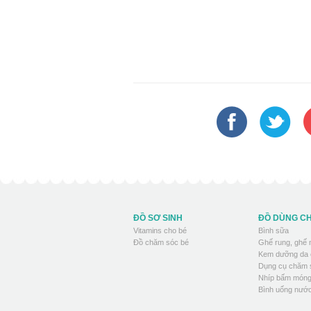
ĐỒ SƠ SINH
ĐỒ DÙNG C
Vitamins cho bé
Bình sữa
Đồ chăm sóc bé
Ghế rung, ghế
Kem dưỡng da 
Dụng cụ chăm 
Nhíp bấm móng
Bình uống nước