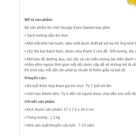
Mô tả sản phẩm:
Bộ sản phẩm trò chơi Googly Eyes Games bao gồm:
• Sách hướng dẫn trò chơi
• Một mắt kính hài hước, siêu chất được thiết kế với ba bộ ống kính
• 162 thẻ bài thách thức, được chia thành 3 chủ đề : Đối tượng, địa đ
• Một bản đồ đường đua, xúc sắc và các biểu tượng đại diện dành cho c
nhằm đếm ngược thời gian mỗi đội được cấp để vẽ những mô tả về th
trò chơi này, mỗi đội cần phải tự chuẩn bị thêm giấy và bút vẽ.
Khuyến cáo:
• Độ tuổi thích hợp tham gia trò chơi: Từ 7 tuổi trở lên
• Giới hạn thành viên: Từ 4 đến 16 người được chia đều cho mỗi độ
Chi tiết sản phẩm
• Kích thước sản phẩm: 27 x 7.5 x 26.5 cm
• Trọng lượng : 1.3 kg
• Nhà sản xuất khuyến cáo tuổi : 7-15 năm