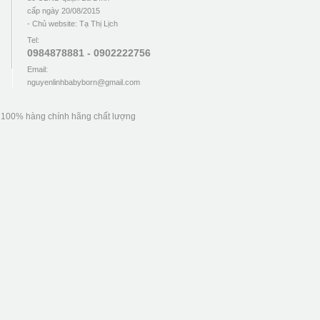
cấp ngày 20/08/2015
- Chủ website: Tạ Thị Lịch
Tel:
0984878881 - 0902222756
Email:
nguyenlinhbabyborn@gmail.com
u 100% hàng chính hãng chất lượng