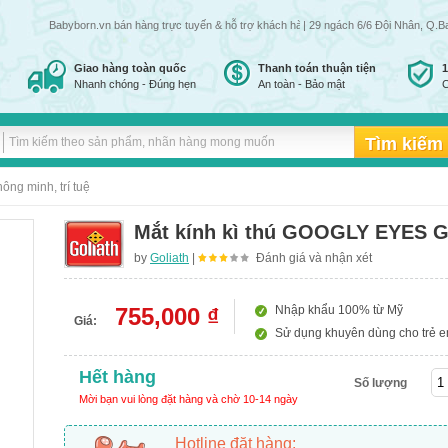
Babyborn.vn bán hàng trực tuyến & hỗ trợ khách hàng đến 24h đêm tất cả các ngày trong 
| 29 ngách 6/6 Đội Nhân, Q.B
Giao hàng toàn quốc
Thanh toán thuận tiện
Nhanh chóng - Đúng hẹn
An toàn - Bảo mật
C
ông minh, trí tuệ
Mắt kính kì thú GOOGLY EYES
by
Goliath
|
Đánh giá và nhận xét
755,000 ₫
Nhập khẩu 100% từ Mỹ
Giá:
Sử dụng khuyên dùng cho trẻ em
Hết hàng
Số lượng
Mời bạn vui lòng đặt hàng và chờ 10-14 ngày
Hotline đặt hàng: