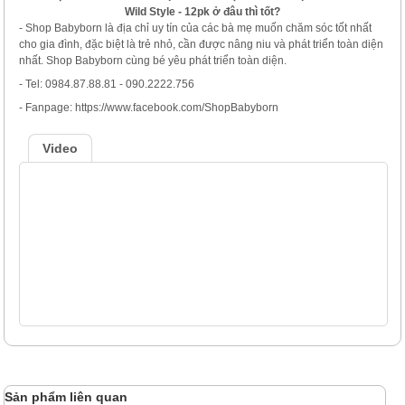
Wild Style - 12pk ở đâu thì tốt?
- Shop Babyborn là địa chỉ uy tín của các bà mẹ muốn chăm sóc tốt nhất
cho gia đình, đặc biệt là trẻ nhỏ, cần được nâng niu và phát triển toàn diện
nhất. Shop Babyborn cùng bé yêu phát triển toàn diện.
- Tel: 0984.87.88.81 - 090.2222.756
- Fanpage: https://www.facebook.com/ShopBabyborn
Video
Sản phẩm liên quan