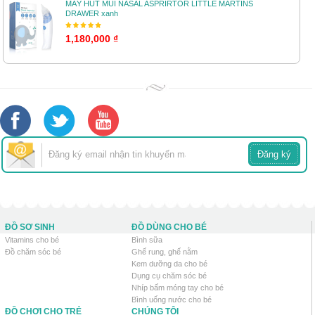
MÁY HÚT MŨI NASAL ASPRIRTOR LITTLE MARTINS
DRAWER xanh
1,180,000 ₫
ĐỒ SƠ SINH
ĐỒ DÙNG CHO BÉ
Vitamins cho bé
Bình sữa
Đồ chăm sóc bé
Ghế rung, ghế nằm
Kem dưỡng da cho bé
Dụng cụ chăm sóc bé
Nhíp bấm móng tay cho bé
Bình uống nước cho bé
ĐỒ CHƠI CHO TRẺ
CHÚNG TÔI