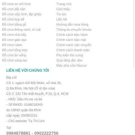
Đồ chơi xe mô hình
Trang chủ
Đồ chơi đất nặn
Giới thiệu
Đồ chơi xếp hình, lắp ghép
Tin tức
Đồ chơi búp bê
Liên hệ
Đồ chơi bằng gỗ
Hướng dẫn mua hàng
Đồ chơi thông minh, trí tuệ
Thông tin chuyển khoản
Đồ chơi nhà bếp
Chính sách bảo hành
Đồ chơi giáo dục
Chính sách bảo mật
Đồ chơi robot
Chính sách vận chuyển
Đồ chơi tổng hợp
Chính sách thanh toán
Đồ chơi ăn uống
Phụ kiện thú cưng
Đồ chơi sáng tạo
Quà tặng độc đáo
Máy pha sữa Niucun
LIÊN HỆ VỚI CHÚNG TÔI
Địa chỉ:
CS 1: ngách 6/6 Đội Nhân, số nhà 29,
Q.Ba Đình, Hà Nội (Ô tô tận cửa)
CS 2: 232 Tôn thất thuyết, P.33, Q.4, HCM
- HKD: Siêu thị mẹ và bé
- Số ĐKKD: 01A8018343
do UBND quận Ba Đình
cấp ngày 20/08/2015
- Chủ website: Tạ Thị Lịch
Tel:
0984878881 - 0902222756