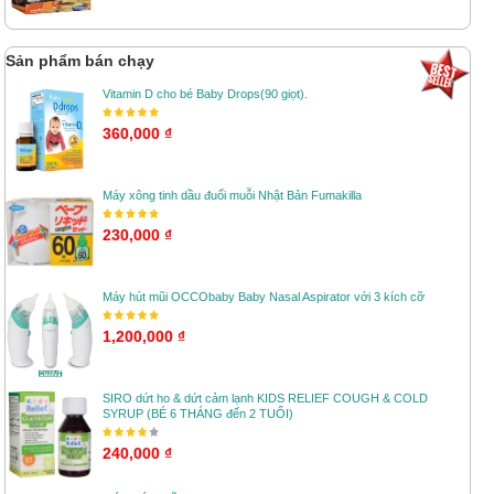
Sản phẩm bán chạy
Vitamin D cho bé Baby Drops(90 giọt).
360,000 ₫
Máy xông tinh dầu đuổi muỗi Nhật Bản Fumakilla
230,000 ₫
Máy hút mũi OCCObaby Baby Nasal Aspirator với 3 kích cỡ
1,200,000 ₫
SIRO dứt ho & dứt cảm lạnh KIDS RELIEF COUGH & COLD
SYRUP (BÉ 6 THÁNG đến 2 TUỔI)
240,000 ₫