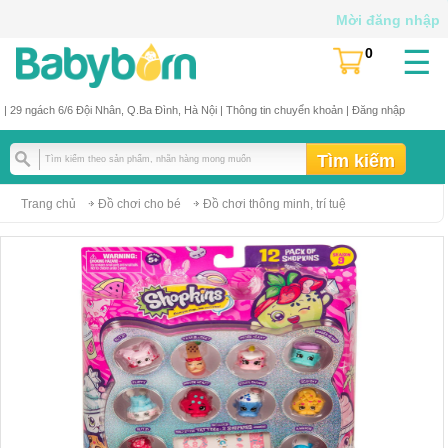
Mời đăng nhập
☰
0
(
)
| 29 ngách 6/6 Đội Nhân, Q.Ba Đình, Hà Nội |
Thông tin chuyển khoản
|
Đăng nhập
Trang chủ
Đồ chơi cho bé
Đồ chơi thông minh, trí tuệ