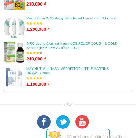
230,000 ₫
Máy hút mũi OCCObaby Baby Nasal Aspirator với 3 kích cỡ
1,200,000 ₫
SIRO dứt ho & dứt cảm lạnh KIDS RELIEF COUGH & COLD
SYRUP (BÉ 6 THÁNG đến 2 TUỔI)
240,000 ₫
MÁY HÚT MŨI NASAL ASPRIRTOR LITTLE MARTINS
DRAWER xanh
1,180,000 ₫