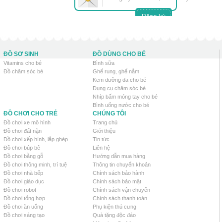
ĐỒ SƠ SINH
ĐỒ DÙNG CHO BÉ
Vitamins cho bé
Bình sữa
Đồ chăm sóc bé
Ghế rung, ghế nằm
Kem dưỡng da cho bé
Dụng cụ chăm sóc bé
Nhíp bấm móng tay cho bé
Bình uống nước cho bé
ĐỒ CHƠI CHO TRẺ
CHÚNG TÔI
Đồ chơi xe mô hình
Trang chủ
Đồ chơi đất nặn
Giới thiệu
Đồ chơi xếp hình, lắp ghép
Tin tức
Đồ chơi búp bê
Liên hệ
Đồ chơi bằng gỗ
Hướng dẫn mua hàng
Đồ chơi thông minh, trí tuệ
Thông tin chuyển khoản
Đồ chơi nhà bếp
Chính sách bảo hành
Đồ chơi giáo dục
Chính sách bảo mật
Đồ chơi robot
Chính sách vận chuyển
Đồ chơi tổng hợp
Chính sách thanh toán
Đồ chơi ăn uống
Phụ kiện thú cưng
Đồ chơi sáng tạo
Quà tặng độc đáo