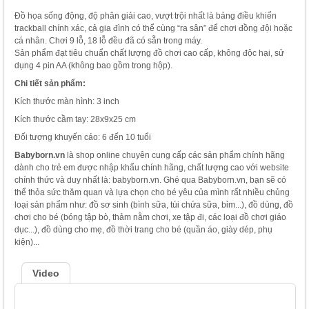
Đồ họa sống động, độ phân giải cao, vượt trội nhất là bảng điều khiển
trackball chính xác, cả gia đình có thể cùng “ra sân” để chơi đồng đội hoặc
cá nhân. Chơi 9 lỗ, 18 lỗ đều đã có sẵn trong máy.
Sản phẩm đạt tiêu chuẩn chất lượng đồ chơi cao cấp, không độc hại, sử
dụng 4 pin AA (không bao gồm trong hộp).
Chi tiết sản phẩm:
Kích thước màn hình: 3 inch
Kích thước cầm tay: 28x9x25 cm
Đối tượng khuyến cáo: 6 đến 10 tuổi
Babyborn.vn
là shop online chuyên cung cấp các sản phẩm chính hãng
dành cho trẻ em được nhập khẩu chính hãng, chất lượng cao với website
chính thức và duy nhất là: babyborn.vn. Ghé qua Babyborn.vn, bạn sẽ có
thể thỏa sức thăm quan và lựa chọn cho bé yêu của mình rất nhiều chủng
loại sản phẩm như: đồ sơ sinh (bình sữa, túi chứa sữa, bỉm...), đồ dùng, đồ
chơi cho bé (bóng tập bò, thảm nằm chơi, xe tập đi, các loại đồ chơi giáo
dục...), đồ dùng cho mẹ, đồ thời trang cho bé (quần áo, giày dép, phụ
kiện)...
Video