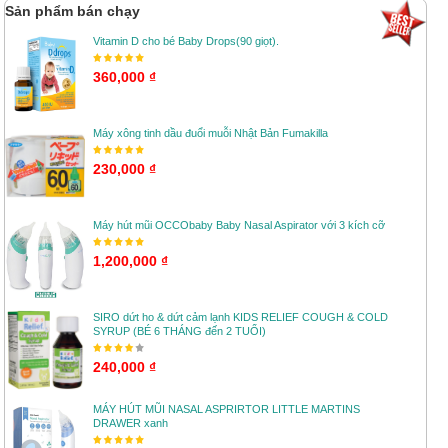
Sản phẩm bán chạy
Vitamin D cho bé Baby Drops(90 giọt).
360,000 ₫
Máy xông tinh dầu đuổi muỗi Nhật Bản Fumakilla
230,000 ₫
Máy hút mũi OCCObaby Baby Nasal Aspirator với 3 kích cỡ
1,200,000 ₫
SIRO dứt ho & dứt cảm lạnh KIDS RELIEF COUGH & COLD
SYRUP (BÉ 6 THÁNG đến 2 TUỔI)
240,000 ₫
MÁY HÚT MŨI NASAL ASPRIRTOR LITTLE MARTINS
DRAWER xanh