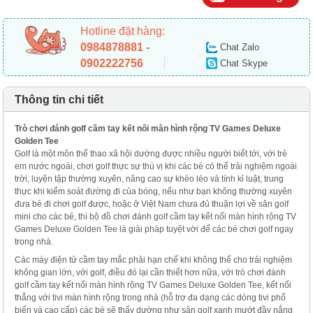
Hotline đặt hàng:
0984878881 -
Chat Zalo
0902222756
Chat Skype
Thông tin chi tiết
Trò chơi đánh golf cầm tay kết nối màn hình rộng TV Games Deluxe
Golden Tee
Golf là một môn thể thao xã hội dường được nhiều người biết tới, với trẻ
em nước ngoài, chơi golf thực sự thú vị khi các bé có thể trải nghiệm ngoài
trời, luyện tập thường xuyên, nâng cao sự khéo léo và tính kỉ luật, trung
thực khi kiểm soát đường đi của bóng, nếu như bạn không thường xuyên
đưa bé đi chơi golf được, hoặc ở Việt Nam chưa đủ thuận lợi về sân golf
mini cho các bé, thì bộ đồ chơi đánh golf cầm tay kết nối màn hình rộng TV
Games Deluxe Golden Tee là giải pháp tuyệt vời để các bé chơi golf ngay
trong nhà.
Các máy điện tử cầm tay mắc phải hạn chế khi không thể cho trải nghiệm
không gian lớn, với golf, điều đó lại cần thiết hơn nữa, với trò chơi đánh
golf cầm tay kết nối màn hình rộng TV Games Deluxe Golden Tee, kết nối
thẳng với tivi màn hình rộng trong nhà (hỗ trợ đa dạng các dòng tivi phổ
biến và cao cấp) các bé sẽ thấy dường như sân golf xanh mướt đầy nắng