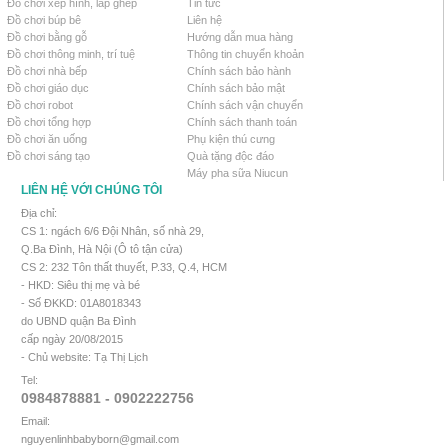
Đồ chơi xếp hình, lắp ghép
Tin tức
Đồ chơi búp bê
Liên hệ
Đồ chơi bằng gỗ
Hướng dẫn mua hàng
Đồ chơi thông minh, trí tuệ
Thông tin chuyển khoản
Đồ chơi nhà bếp
Chính sách bảo hành
Đồ chơi giáo dục
Chính sách bảo mật
Đồ chơi robot
Chính sách vận chuyển
Đồ chơi tổng hợp
Chính sách thanh toán
Đồ chơi ăn uống
Phụ kiện thú cưng
Đồ chơi sáng tạo
Quà tặng độc đáo
Máy pha sữa Niucun
LIÊN HỆ VỚI CHÚNG TÔI
Địa chỉ:
CS 1: ngách 6/6 Đội Nhân, số nhà 29,
Q.Ba Đình, Hà Nội (Ô tô tận cửa)
CS 2: 232 Tôn thất thuyết, P.33, Q.4, HCM
- HKD: Siêu thị mẹ và bé
- Số ĐKKD: 01A8018343
do UBND quận Ba Đình
cấp ngày 20/08/2015
- Chủ website: Tạ Thị Lịch
Tel:
0984878881 - 0902222756
Email:
nguyenlinhbabyborn@gmail.com