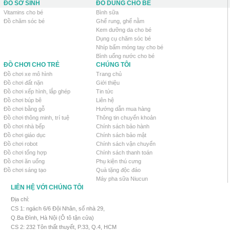
ĐỒ SƠ SINH
ĐỒ DÙNG CHO BÉ
Vitamins cho bé
Bình sữa
Đồ chăm sóc bé
Ghế rung, ghế nằm
Kem dưỡng da cho bé
Dụng cụ chăm sóc bé
Nhíp bấm móng tay cho bé
Bình uống nước cho bé
ĐỒ CHƠI CHO TRẺ
CHÚNG TÔI
Đồ chơi xe mô hình
Trang chủ
Đồ chơi đất nặn
Giới thiệu
Đồ chơi xếp hình, lắp ghép
Tin tức
Đồ chơi búp bê
Liên hệ
Đồ chơi bằng gỗ
Hướng dẫn mua hàng
Đồ chơi thông minh, trí tuệ
Thông tin chuyển khoản
Đồ chơi nhà bếp
Chính sách bảo hành
Đồ chơi giáo dục
Chính sách bảo mật
Đồ chơi robot
Chính sách vận chuyển
Đồ chơi tổng hợp
Chính sách thanh toán
Đồ chơi ăn uống
Phụ kiện thú cưng
Đồ chơi sáng tạo
Quà tặng độc đáo
Máy pha sữa Niucun
LIÊN HỆ VỚI CHÚNG TÔI
Địa chỉ:
CS 1: ngách 6/6 Đội Nhân, số nhà 29,
Q.Ba Đình, Hà Nội (Ô tô tận cửa)
CS 2: 232 Tôn thất thuyết, P.33, Q.4, HCM