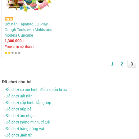
Bột nặn Fajiabao 3D Play
Dough Tools with Molds and
Models Cupcake
1,300,000 ₫
Free ship nội thành
1
2
3
Đồ chơi cho bé
›
Đồ chơi xe mô hình, điều khiển từ xa
›
Đồ chơi đất nặn
›
Đồ chơi xếp hình, lắp ghép
›
Đồ chơi búp bê
›
Đồ chơi âm nhạc
›
Đồ chơi thông minh, trí tuệ
›
Đồ chơi bằng bông vải
›
Đồ chơi điện tử