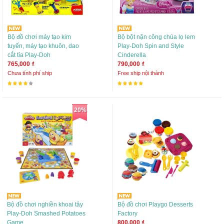
Bộ đồ chơi máy tạo kim
Bộ bột nặn công chúa lọ lem
tuyến, máy tạo khuôn, dao
Play-Doh Spin and Style
cắt tỉa Play-Doh
Cinderella
765,000 ₫
790,000 ₫
Chưa tính phí ship
Free ship nội thành
20%
Bộ đồ chơi nghiền khoai tây
Bộ đồ chơi Playgo Desserts
Play-Doh Smashed Potatoes
Factory
Game
800,000 ₫