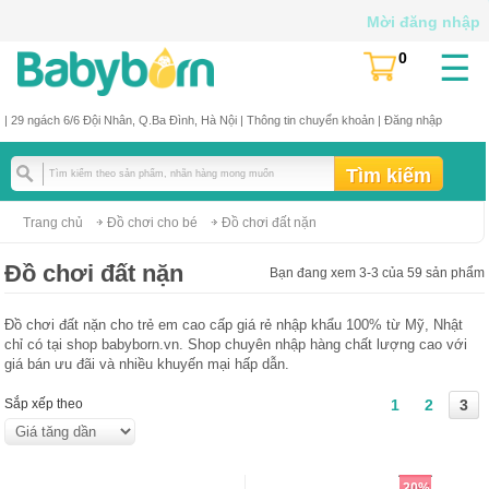
Mời đăng nhập
☰
0
(
)
| 29 ngách 6/6 Đội Nhân, Q.Ba Đình, Hà Nội |
Thông tin chuyển khoản
|
Đăng nhập
Trang chủ
Đồ chơi cho bé
Đồ chơi đất nặn
Đồ chơi đất nặn
Bạn đang xem 3-3 của 59 sản phẩm
Đồ chơi đất nặn cho trẻ em cao cấp giá rẻ nhập khẩu 100% từ Mỹ, Nhật
chỉ có tại shop babyborn.vn. Shop chuyên nhập hàng chất lượng cao với
giá bán ưu đãi và nhiều khuyến mại hấp dẫn.
Sắp xếp theo
1
2
3
20%