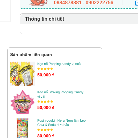
0984878881 - 0902222756
Thông tin chi tiết
Sản phẩm liên quan
Kẹo nổ Popping candy vị xoài
50,000 ₫
Kẹo nổ Striking Popping Candy
vị vải
50,000 ₫
Popin cookin Neru Neru làm kẹo
Cola & Soda dưa hấu
80,000 ₫