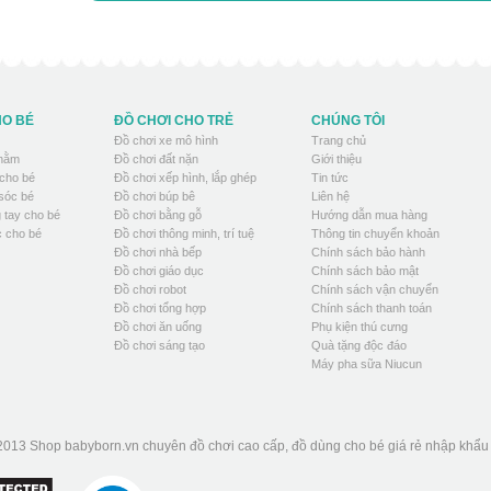
HO BÉ
ĐỒ CHƠI CHO TRẺ
CHÚNG TÔI
Đồ chơi xe mô hình
Trang chủ
 nằm
Đồ chơi đất nặn
Giới thiệu
cho bé
Đồ chơi xếp hình, lắp ghép
Tin tức
sóc bé
Đồ chơi búp bê
Liên hệ
 tay cho bé
Đồ chơi bằng gỗ
Hướng dẫn mua hàng
 cho bé
Đồ chơi thông minh, trí tuệ
Thông tin chuyển khoản
Đồ chơi nhà bếp
Chính sách bảo hành
Đồ chơi giáo dục
Chính sách bảo mật
Đồ chơi robot
Chính sách vận chuyển
Đồ chơi tổng hợp
Chính sách thanh toán
Đồ chơi ăn uống
Phụ kiện thú cưng
Đồ chơi sáng tạo
Quà tặng độc đáo
Máy pha sữa Niucun
2013 Shop babyborn.vn chuyên đồ chơi cao cấp, đồ dùng cho bé giá rẻ nhập khẩ