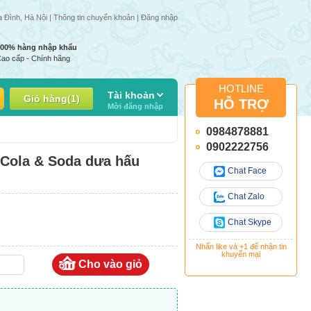
ng tuần | Giá 1 số mặt hàng có thể thay đổi do giá nhập thay đổi
a Đình, Hà Nội |
Thông tin chuyển khoản
|
Đăng nhập
100% hàng nhập khẩu
ao cấp - Chính hãng
HOTLINE
Tài khoản
Giỏ hàng
(
1
)
HỖ TRỢ
Mời đăng nhập
0984878881
0902222756
 Cola & Soda dưa hấu
Chat Face
Chat Zalo
Chat Skype
Nhấn like và +1 để nhận tin
khuyến mại