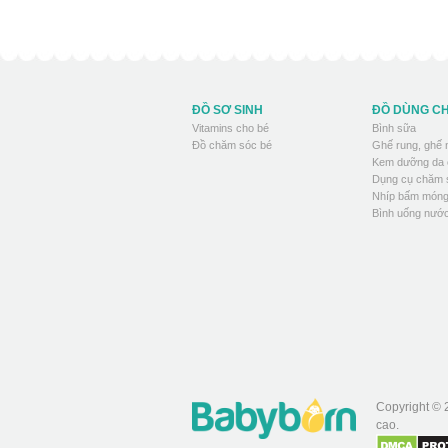
ĐỒ SƠ SINH
ĐỒ DÙNG C
Vitamins cho bé
Bình sữa
Đồ chăm sóc bé
Ghế rung, ghế
Kem dưỡng da 
Dụng cụ chăm 
Nhíp bấm móng
Bình uống nước
Copyright © 
cao.