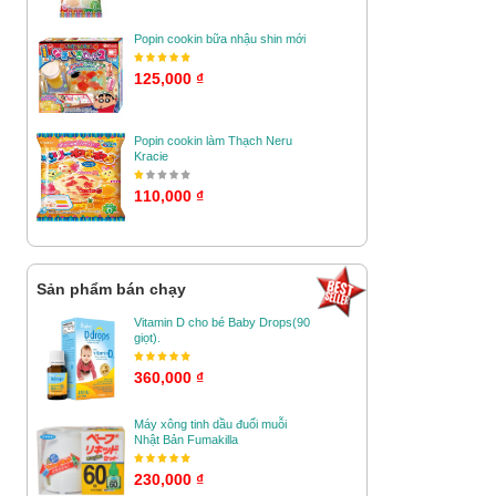
Popin cookin bữa nhậu shin mới
125,000 ₫
Popin cookin làm Thạch Neru
Kracie
110,000 ₫
Sản phẩm bán chạy
Vitamin D cho bé Baby Drops(90
giọt).
360,000 ₫
Máy xông tinh dầu đuổi muỗi
Nhật Bản Fumakilla
230,000 ₫