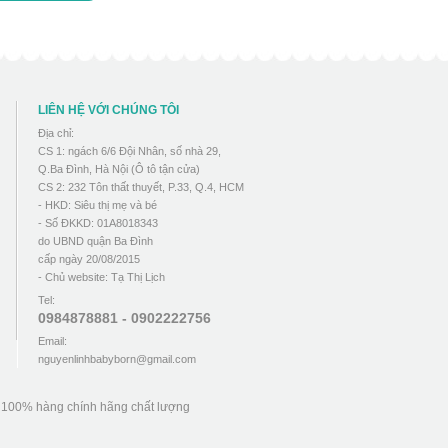
LIÊN HỆ VỚI CHÚNG TÔI
Địa chỉ:
CS 1: ngách 6/6 Đội Nhân, số nhà 29,
Q.Ba Đình, Hà Nội (Ô tô tận cửa)
CS 2: 232 Tôn thất thuyết, P.33, Q.4, HCM
- HKD: Siêu thị mẹ và bé
- Số ĐKKD: 01A8018343
do UBND quận Ba Đình
cấp ngày 20/08/2015
- Chủ website: Tạ Thị Lịch
Tel:
0984878881 - 0902222756
Email:
nguyenlinhbabyborn@gmail.com
u 100% hàng chính hãng chất lượng