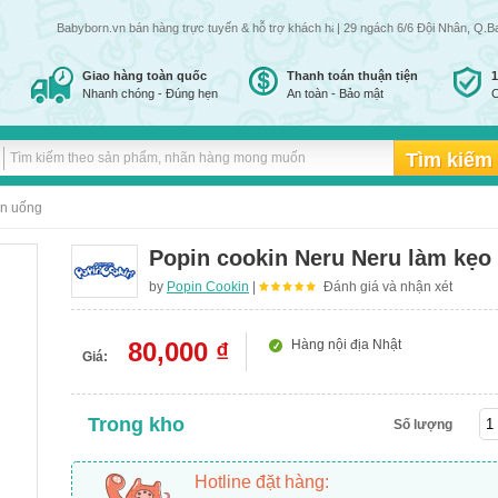
Babyborn.vn bán hàng trực tuyến & hỗ trợ khách hàng đến 24h đêm tất cả các ngày tro
| 29 ngách 6/6 Đội Nhân, Q.B
Giao hàng toàn quốc
Thanh toán thuận tiện
Nhanh chóng - Đúng hẹn
An toàn - Bảo mật
C
ăn uống
Popin cookin Neru Neru làm kẹo
by
Popin Cookin
|
Đánh giá và nhận xét
80,000 ₫
Hàng nội địa Nhật
Giá:
Trong kho
Số lượng
Hotline đặt hàng: