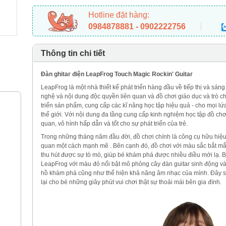
Hotline đặt hàng:
0984878881 - 0902222756
Thông tin chi tiết
Đàn ghitar điện LeapFrog Touch Magic Rockin' Guitar
LeapFrog là một nhà thiết kế phát triển hàng đầu về tiếp thị và sá
nghệ và nội dung độc quyền liên quan và đồ chơi giáo dục
và trò c
triển sản phẩm, cung cấp các kĩ năng học tập hiệu quả - cho mọi lứa
thế giới. Với nội dung đa tầng cung cấp kinh nghiệm học tập đồ ch
quan, vô hình hấp dẫn và tốt cho sự phát triển của trẻ.
Trong những tháng năm đầu đời, đồ chơi chính là công cụ hữu hiệu 
quan một cách mạnh mẽ . Bên cạnh đó, đồ chơi với màu sắc bắt mắt
thu hút được sự tò mò, giúp bé khám phá được nhiều điều mới lạ. 
LeapFrog với màu đỏ nổi bật mô phỏng cây đàn guitar sinh động v
hồ khám phá cũng như thể hiện khả năng âm nhạc của mình. Đây sẽ
lại cho bé những giây phút vui chơi thật sự thoải mái bên gia đình.