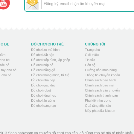
HO BÉ
ĐỒ CHƠI CHO TRẺ
CHÚNG TÔI
Đồ chơi xe mô hình
Trang chủ
 nằm
Đồ chơi đất nặn
Giới thiệu
cho bé
Đồ chơi xếp hình, lắp ghép
Tin tức
sóc bé
Đồ chơi búp bê
Liên hệ
 tay cho bé
Đồ chơi bằng gỗ
Hướng dẫn mua hàng
 cho bé
Đồ chơi thông minh, trí tuệ
Thông tin chuyển khoản
Đồ chơi nhà bếp
Chính sách bảo hành
Đồ chơi giáo dục
Chính sách bảo mật
Đồ chơi robot
Chính sách vận chuyển
Đồ chơi tổng hợp
Chính sách thanh toán
Đồ chơi ăn uống
Phụ kiện thú cưng
Đồ chơi sáng tạo
Quà tặng độc đáo
Máy pha sữa Niucun
2013 Shop babyborn.vn chuyên đồ chơi cao cấp, đồ dùng cho bé giá rẻ nhập khẩ