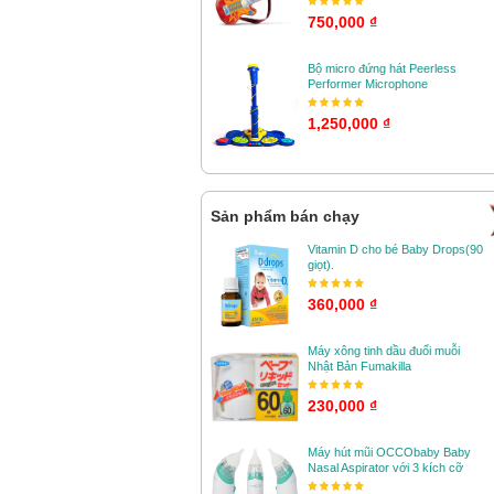
750,000 ₫
Bộ micro đứng hát Peerless
Performer Microphone
1,250,000 ₫
Sản phẩm bán chạy
Vitamin D cho bé Baby Drops(90
giọt).
360,000 ₫
Máy xông tinh dầu đuổi muỗi
Nhật Bản Fumakilla
230,000 ₫
Máy hút mũi OCCObaby Baby
Nasal Aspirator với 3 kích cỡ