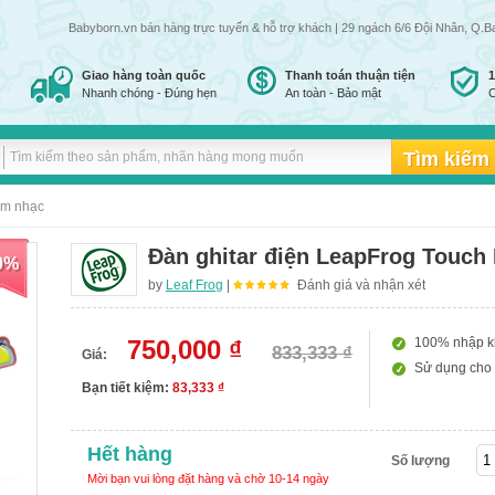
Babyborn.vn bán hàng trực tuyến & hỗ trợ khách hàng đến 24h đêm tất cả các ngày tr
| 29 ngách 6/6 Đội Nhân, Q.B
Giao hàng toàn quốc
Thanh toán thuận tiện
Nhanh chóng - Đúng hẹn
An toàn - Bảo mật
C
âm nhạc
Đàn ghitar điện LeapFrog Touch 
0%
by
Leaf Frog
|
Đánh giá và nhận xét
750,000 ₫
100% nhập k
833,333 ₫
Giá:
Sử dụng cho t
Bạn tiết kiệm:
83,333 ₫
Hết hàng
Số lượng
Mời bạn vui lòng đặt hàng và chờ 10-14 ngày