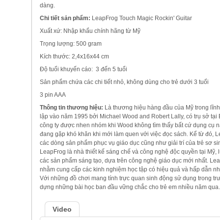
dàng.
Chi tiết sản phẩm:
LeapFrog Touch Magic Rockin' Guitar
Xuất xứ: Nhập khẩu chính hãng từ Mỹ
Trọng lượng: 500 gram
Kích thước: 2,4x16x44 cm
Độ tuổi khuyến cáo: 3 đến 5 tuổi
Sản phẩm chứa các chi tiết nhỏ, không dùng cho trẻ dưới 3 tuổi
3 pin AAA
Thông tin thương hiệu:
Là thương hiệu hàng đầu của Mỹ trong lĩnh 
lập vào năm 1995 bởi Michael Wood and Robert Lally, có trụ sở tại 
công ty được nhen nhóm khi Wood không tìm thấy bất cứ dụng cụ nào
đang gặp khó khăn khi mới làm quen với việc đọc sách. Kể từ đó, Le
các dòng sản phẩm phục vụ giáo dục cũng như giải trí của trẻ sơ sin
LeapFrog là nhà thiết kế sáng chế và công nghệ độc quyền tại Mỹ, lu
các sản phẩm sáng tạo, dựa trên công nghệ giáo dục mới nhất. Lea
nhằm cung cấp các kinh nghiệm học tập có hiệu quả và hấp dẫn nhất 
Với những đồ chơi mang tính trực quan sinh động sử dụng trong t
dựng những bài học ban đầu vững chắc cho trẻ em nhiều năm qua.
Video