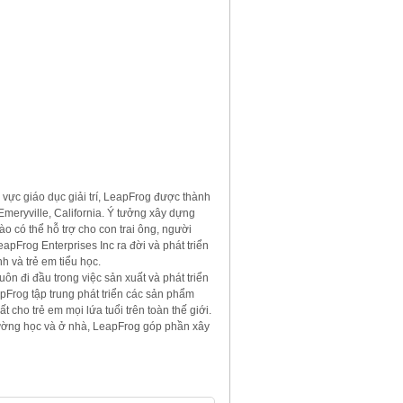
vực giáo dục giải trí, LeapFrog được thành
Emeryville, California. Ý tưởng xây dựng
 có thể hỗ trợ cho con trai ông, người
apFrog Enterprises Inc ra đời và phát triển
h và trẻ em tiểu học.
ôn đi đầu trong việc sản xuất và phát triển
pFrog tập trung phát triển các sản phẩm
cho trẻ em mọi lứa tuổi trên toàn thế giới.
rường học và ở nhà, LeapFrog góp phần xây