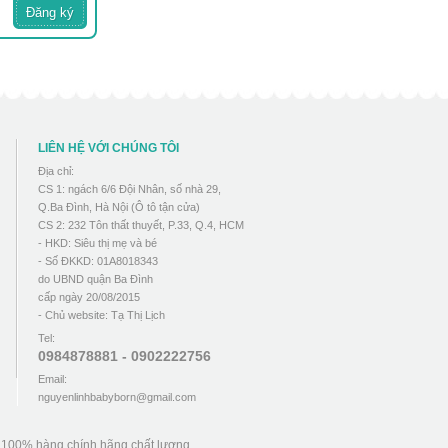
LIÊN HỆ VỚI CHÚNG TÔI
Địa chỉ:
CS 1: ngách 6/6 Đội Nhân, số nhà 29,
Q.Ba Đình, Hà Nội (Ô tô tận cửa)
CS 2: 232 Tôn thất thuyết, P.33, Q.4, HCM
- HKD: Siêu thị mẹ và bé
- Số ĐKKD: 01A8018343
do UBND quận Ba Đình
cấp ngày 20/08/2015
- Chủ website: Tạ Thị Lịch
Tel:
0984878881 - 0902222756
Email:
nguyenlinhbabyborn@gmail.com
u 100% hàng chính hãng chất lượng