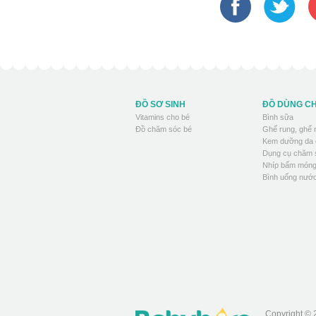
ĐỒ SƠ SINH
ĐỒ DÙNG C
Vitamins cho bé
Bình sữa
Đồ chăm sóc bé
Ghế rung, ghế
Kem dưỡng da 
Dụng cụ chăm 
Nhíp bấm móng
Bình uống nước
Copyright © 