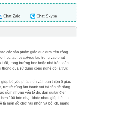
Chat Zalo
Chat Skype
ng tạo các sản phẩm giáo dục dựa trên công
hơi học tập. LeapFrog tập trung vào phát
 tuổi, trong trường học hoặc nhà trên toàn
ơi thông qua sử dụng công nghệ đó là trực
giúp bé yêu phát triển và hoàn thiện 5 giác
, rực rỡ cùng âm thanh vui tai còn dễ dàng
Bao gồm những yếu tố đó, đàn guitar điện
à hơn 100 bản nhạc khác nhau giúp bé tha
 là món đồ chơi vui nhộn và bổ ích, mang