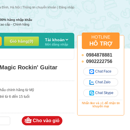
ong tuần | Giá 1 số mặt hàng có thể thay đổi do giá nhập thay đổi
a Đình, Hà Nội |
Thông tin chuyển khoản
|
Đăng nhập
100% hàng nhập khẩu
ao cấp - Chính hãng
HOTLINE
Tài khoản
Giỏ hàng
(
0
)
HỖ TRỢ
Mời đăng nhập
0984878881
0902222756
Magic Rockin' Guitar
Chat Face
Chat Zalo
hẩu chính hãng từ Mỹ
Chat Skype
rẻ từ 6 đến 15 tuổi
Nhấn like và +1 để nhận tin
khuyến mại