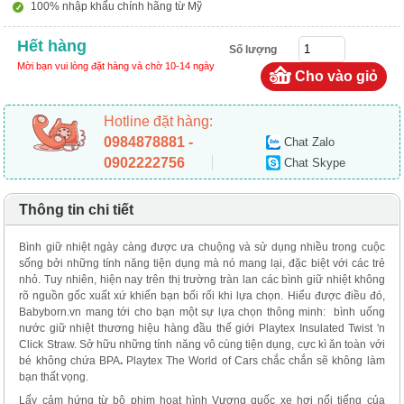
100% nhập khẩu chính hãng từ Mỹ
Hết hàng
Số lượng
Mời bạn vui lòng đặt hàng và chờ 10-14 ngày
Hotline đặt hàng:
0984878881 -
Chat Zalo
0902222756
Chat Skype
Thông tin chi tiết
Bình giữ nhiệt ngày càng được ưa chuộng và sử dụng nhiều trong cuộc
sống bởi những tính năng tiện dụng mà nó mang lại, đặc biệt với các trẻ
nhỏ. Tuy nhiên, hiện nay trên thị trường tràn lan các bình giữ nhiệt không
rõ nguồn gốc xuất xứ khiến bạn bối rối khi lựa chọn. Hiểu được điều đó,
Babyborn.vn mang tới cho bạn một sự lựa chọn thông minh: bình uống
nước giữ nhiệt thương hiệu hàng đầu thế giới Playtex Insulated Twist 'n
Click Straw. Sở hữu những tính năng vô cùng tiện dụng, cực kì ăn toàn với
bé không chứa BPA
.
Playtex The World of Cars chắc chắn sẽ không làm
bạn thất vọng.
Lấy cảm hứng từ bộ phim hoạt hình Vương quốc xe hơi nổi tiếng của