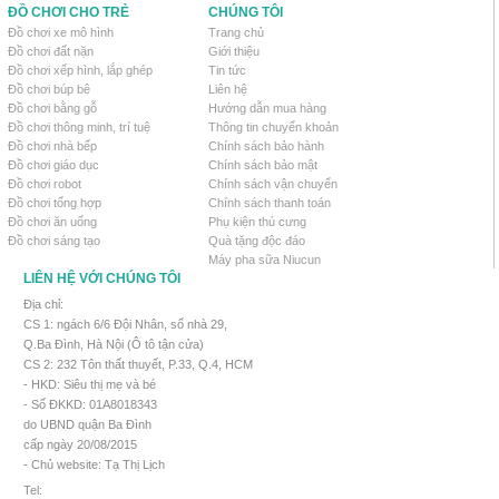
ĐỒ CHƠI CHO TRẺ
CHÚNG TÔI
Đồ chơi xe mô hình
Trang chủ
Đồ chơi đất nặn
Giới thiệu
Đồ chơi xếp hình, lắp ghép
Tin tức
Đồ chơi búp bê
Liên hệ
Đồ chơi bằng gỗ
Hướng dẫn mua hàng
Đồ chơi thông minh, trí tuệ
Thông tin chuyển khoản
Đồ chơi nhà bếp
Chính sách bảo hành
Đồ chơi giáo dục
Chính sách bảo mật
Đồ chơi robot
Chính sách vận chuyển
Đồ chơi tổng hợp
Chính sách thanh toán
Đồ chơi ăn uống
Phụ kiện thú cưng
Đồ chơi sáng tạo
Quà tặng độc đáo
Máy pha sữa Niucun
LIÊN HỆ VỚI CHÚNG TÔI
Địa chỉ:
CS 1: ngách 6/6 Đội Nhân, số nhà 29,
Q.Ba Đình, Hà Nội (Ô tô tận cửa)
CS 2: 232 Tôn thất thuyết, P.33, Q.4, HCM
- HKD: Siêu thị mẹ và bé
- Số ĐKKD: 01A8018343
do UBND quận Ba Đình
cấp ngày 20/08/2015
- Chủ website: Tạ Thị Lịch
Tel: