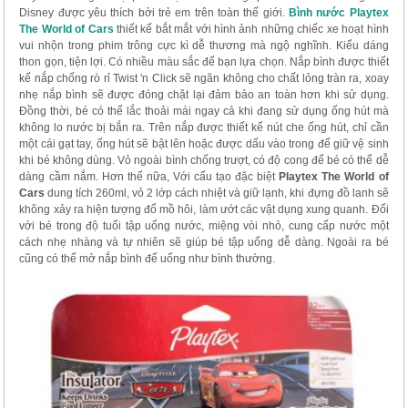
Disney được yêu thích bởi trẻ em trên toàn thế giới.
Bình nước Playtex
The World of Cars
thiết kế bắt mắt với hình ảnh những chiếc xe hoạt hình
vui nhộn trong phim trông cực kì dễ thương mà ngộ nghĩnh. Kiểu dáng
thon gọn, tiện lợi. Có nhiều màu sắc để bạn lựa chọn. Nắp bình được thiết
kế nắp chống rò rỉ Twist 'n Click sẽ ngăn không cho chất lỏng tràn ra, xoay
nhẹ nắp bình sẽ được đóng chặt lại đảm bảo an toàn hơn khi sử dụng.
Đồng thời, bé có thể lắc thoải mái ngay cả khi đang sử dụng ống hút mà
không lo nước bị bắn ra. Trên nắp được thiết kế nút che ống hút, chỉ cần
một cái gạt tay, ống hút sẽ bật lên hoặc được dấu vào trong để giữ vệ sinh
khi bé không dùng. Vỏ ngoài bình chống trượt, có độ cong để bé có thể dễ
dàng cầm nắm. Hơn thế nữa, Với cấu tạo đặc biệt
Playtex The World of
Cars
dung tích 260ml, vỏ 2 lớp cách nhiệt và giữ lạnh, khi đựng đồ lanh sẽ
không xảy ra hiện tượng đổ mồ hôi, làm ướt các vật dụng xung quanh. Đối
với bé trong độ tuổi tập uống nước, miệng vòi nhỏ, cung cấp nước một
cách nhẹ nhàng và tự nhiên sẽ giúp bé tập uống dễ dàng. Ngoài ra bé
cũng có thể mở nắp bình để uống như bình thường.