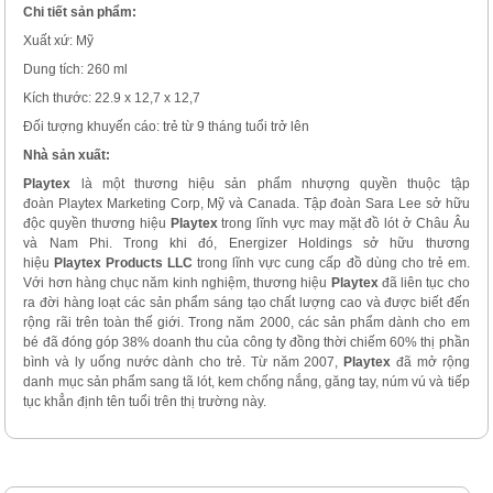
Chi tiết sản phẩm:
Xuất xứ: Mỹ
Dung tích: 260 ml
Kích thước: 22.9 x 12,7 x 12,7
Đối tượng khuyến cáo: trẻ từ 9 tháng tuổi trở lên
Nhà sản xuất:
Playtex
là một thương hiệu sản phẩm nhượng quyền thuộc tập
đoàn Playtex Marketing Corp, Mỹ và Canada. Tập đoàn Sara Lee sở hữu
độc quyền thương hiệu
Playtex
trong lĩnh vực may mặt đồ lót ở Châu Âu
và Nam Phi. Trong khi đó, Energizer Holdings sở hữu thương
hiệu
Playtex Products LLC
trong lĩnh vực cung cấp đồ dùng cho trẻ em.
Với hơn hàng chục năm kinh nghiệm, thương hiệu
Playtex
đã liên tục cho
ra đời hàng loạt các sản phẩm sáng tạo chất lượng cao và được biết đến
rộng rãi trên toàn thế giới. Trong năm 2000, các sản phẩm dành cho em
bé đã đóng góp 38% doanh thu của công ty đồng thời chiếm 60% thị phần
bình và ly uống nước dành cho trẻ. Từ năm 2007,
Playtex
đã mở rộng
danh mục sản phẩm sang tã lót, kem chống nắng, găng tay, núm vú và tiếp
tục khẳn định tên tuổi trên thị trường này.