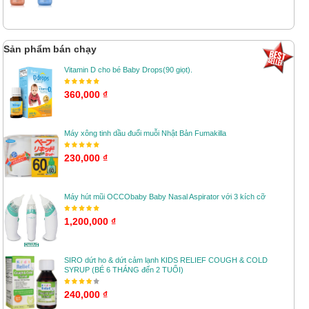
Sản phẩm bán chạy
Vitamin D cho bé Baby Drops(90 giọt).
360,000 ₫
Máy xông tinh dầu đuổi muỗi Nhật Bản Fumakilla
230,000 ₫
Máy hút mũi OCCObaby Baby Nasal Aspirator với 3 kích cỡ
1,200,000 ₫
SIRO dứt ho & dứt cảm lạnh KIDS RELIEF COUGH & COLD
SYRUP (BÉ 6 THÁNG đến 2 TUỔI)
240,000 ₫