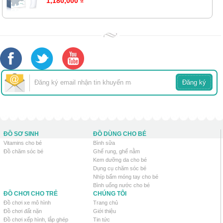
1,180,000 ₫
ĐỒ SƠ SINH
ĐỒ DÙNG CHO BÉ
Vitamins cho bé
Bình sữa
Đồ chăm sóc bé
Ghế rung, ghế nằm
Kem dưỡng da cho bé
Dụng cụ chăm sóc bé
Nhíp bấm móng tay cho bé
Bình uống nước cho bé
ĐỒ CHƠI CHO TRẺ
CHÚNG TÔI
Đồ chơi xe mô hình
Trang chủ
Đồ chơi đất nặn
Giới thiệu
Đồ chơi xếp hình, lắp ghép
Tin tức