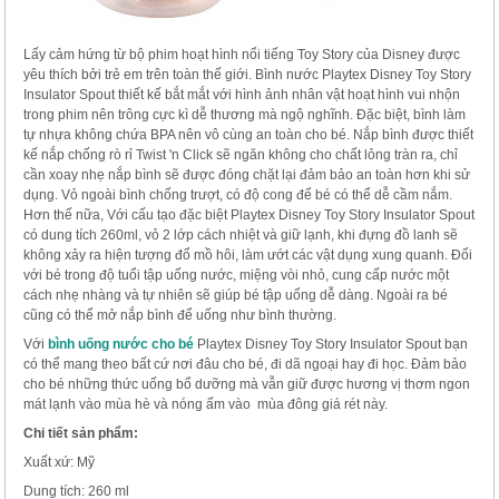
Lấy cảm hứng từ bộ phim hoạt hình nổi tiếng Toy Story của Disney được
yêu thích bởi trẻ em trên toàn thế giới. Bình nước Playtex Disney Toy Story
Insulator Spout thiết kế bắt mắt với hình ảnh nhân vật hoạt hình vui nhộn
trong phim nên trông cực kì dễ thương mà ngộ nghĩnh. Đặc biệt, bình làm
tự nhựa không chứa BPA nên vô cùng an toàn cho bé. Nắp bình được thiết
kế nắp chống rò rỉ Twist 'n Click sẽ ngăn không cho chất lỏng tràn ra, chỉ
cần xoay nhẹ nắp bình sẽ được đóng chặt lại đảm bảo an toàn hơn khi sử
dụng. Vỏ ngoài bình chống trượt, có độ cong để bé có thể dễ cầm nắm.
Hơn thế nữa, Với cấu tạo đặc biệt Playtex Disney Toy Story Insulator Spout
có dung tích 260ml, vỏ 2 lớp cách nhiệt và giữ lạnh, khi đựng đồ lanh sẽ
không xảy ra hiện tượng đổ mồ hôi, làm ướt các vật dụng xung quanh. Đối
với bé trong độ tuổi tập uống nước, miệng vòi nhỏ, cung cấp nước một
cách nhẹ nhàng và tự nhiên sẽ giúp bé tập uống dễ dàng. Ngoài ra bé
cũng có thể mở nắp bình để uống như bình thường.
Với
bình uống nước cho bé
Playtex Disney Toy Story Insulator Spout bạn
có thể mang theo bất cứ nơi đâu cho bé, đi dã ngoại hay đi học. Đảm bảo
cho bé những thức uống bổ dưỡng mà vẫn giữ được hương vị thơm ngon
mát lạnh vào mùa hè và nóng ấm vào mùa đông giá rét này.
Chi tiết sản phẩm:
Xuất xứ: Mỹ
Dung tích: 260 ml