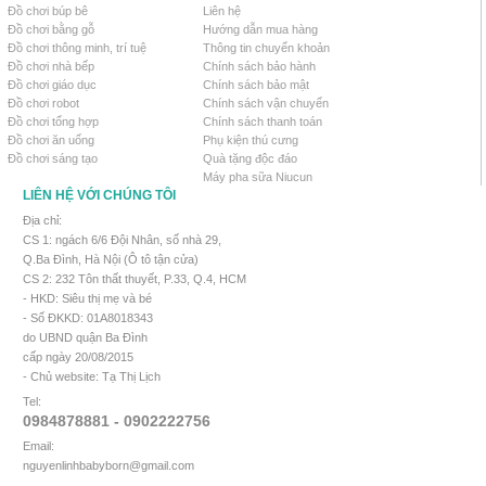
Đồ chơi búp bê
Liên hệ
Đồ chơi bằng gỗ
Hướng dẫn mua hàng
Đồ chơi thông minh, trí tuệ
Thông tin chuyển khoản
Đồ chơi nhà bếp
Chính sách bảo hành
Đồ chơi giáo dục
Chính sách bảo mật
Đồ chơi robot
Chính sách vận chuyển
Đồ chơi tổng hợp
Chính sách thanh toán
Đồ chơi ăn uống
Phụ kiện thú cưng
Đồ chơi sáng tạo
Quà tặng độc đáo
Máy pha sữa Niucun
LIÊN HỆ VỚI CHÚNG TÔI
Địa chỉ:
CS 1: ngách 6/6 Đội Nhân, số nhà 29,
Q.Ba Đình, Hà Nội (Ô tô tận cửa)
CS 2: 232 Tôn thất thuyết, P.33, Q.4, HCM
- HKD: Siêu thị mẹ và bé
- Số ĐKKD: 01A8018343
do UBND quận Ba Đình
cấp ngày 20/08/2015
- Chủ website: Tạ Thị Lịch
Tel:
0984878881 - 0902222756
Email:
nguyenlinhbabyborn@gmail.com