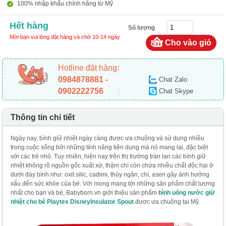
100% nhập khẩu chính hãng từ Mỹ
Hết hàng
Số lượng
Mời bạn vui lòng đặt hàng và chờ 10-14 ngày
Hotline đặt hàng:
0984878881 -
Chat Zalo
0902222756
Chat Skype
Thông tin chi tiết
Ngày nay, bình giữ nhiệt ngày càng được ưa chuộng và sử dụng nhiều
trong cuộc sống bởi những tính năng tiện dụng mà nó mang lại, đặc biệt
với các trẻ nhỏ. Tuy nhiên, hiện nay trên thị trường tràn lan các bình giữ
nhiệt không rõ nguồn gốc xuất xứ, thậm chí còn chứa nhiều chất độc hại ở
dưới đáy bình như: oxit silic, cadimi, thủy ngân, chì, asen gây ảnh hưởng
xấu đến sức khỏe của bé. Với mong mang tới những sản phẩm chất lượng
nhất cho bạn và bé, Babyborn.vn giới thiệu sản phẩm
bình uống nước giữ
nhiệt cho bé Playtex DisneyInsulator Spout
được ưa chuộng tại Mỹ.