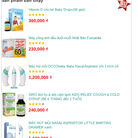
Sản phẩm bán chạy
Vitamin D cho bé Baby Drops(90 giọt).
360,000 ₫
Máy xông tinh dầu đuổi muỗi Nhật Bản Fumakilla
230,000 ₫
Máy hút mũi OCCObaby Baby Nasal Aspirator với 3 kích cỡ
1,200,000 ₫
SIRO dứt ho & dứt cảm lạnh KIDS RELIEF COUGH & COLD
SYRUP (BÉ 6 THÁNG đến 2 TUỔI)
240,000 ₫
MÁY HÚT MŨI NASAL ASPRIRTOR LITTLE MARTINS
DRAWER xanh