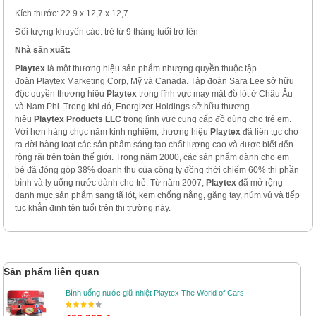
Kích thước: 22.9 x 12,7 x 12,7
Đối tượng khuyến cáo: trẻ từ 9 tháng tuổi trở lên
Nhà sản xuất:
Playtex
là một thương hiệu sản phẩm nhượng quyền thuộc tập
đoàn Playtex Marketing Corp, Mỹ và Canada. Tập đoàn Sara Lee sở hữu
độc quyền thương hiệu
Playtex
trong lĩnh vực may mặt đồ lót ở Châu Âu
và Nam Phi. Trong khi đó, Energizer Holdings sở hữu thương
hiệu
Playtex Products LLC
trong lĩnh vực cung cấp đồ dùng cho trẻ em.
Với hơn hàng chục năm kinh nghiệm, thương hiệu
Playtex
đã liên tục cho
ra đời hàng loạt các sản phẩm sáng tạo chất lượng cao và được biết đến
rộng rãi trên toàn thế giới. Trong năm 2000, các sản phẩm dành cho em
bé đã đóng góp 38% doanh thu của công ty đồng thời chiếm 60% thị phần
bình và ly uống nước dành cho trẻ. Từ năm 2007,
Playtex
đã mở rộng
danh mục sản phẩm sang tã lót, kem chống nắng, găng tay, núm vú và tiếp
tục khẳn định tên tuổi trên thị trường này.
Sản phẩm liên quan
Bình uống nước giữ nhiệt Playtex The World of Cars