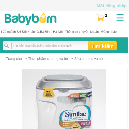
Mời đăng nhập
☰
1
(
)
| 29 ngách 6/6 Đội Nhân, Q.Ba Đình, Hà Nội |
Thông tin chuyển khoản
|
Đăng nhập
Trang chủ
Thực phẩm cho mẹ và bé
Sữa cho mẹ và bé