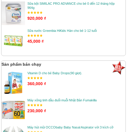
Sữa bột SIMILAC PRO ADVANCE cho bé 0 đến 12 tháng hộp
964g
920,000 ₫
Sữa nước Greenbia HiKids Hàn cho bé 1-12 tuổi
45,000 ₫
Sản phẩm bán chạy
Vitamin D cho bé Baby Drops(90 giọt).
360,000 ₫
Máy xông tinh dầu đuổi muỗi Nhật Bản Fumakilla
230,000 ₫
Máy hút mũi OCCObaby Baby Nasal Aspirator với 3 kích cỡ