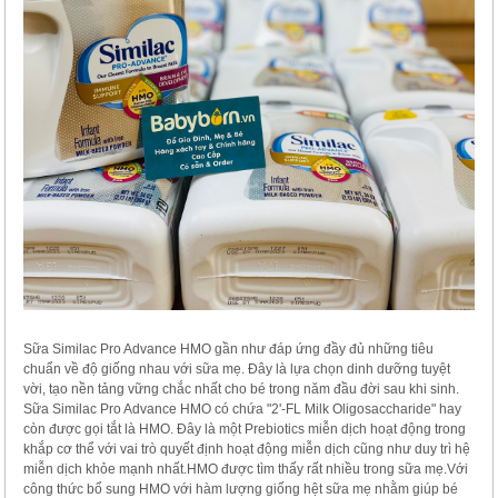
Sữa Similac Pro Advance HMO gần như đáp ứng đầy đủ những tiêu
chuẩn về độ giống nhau với sữa mẹ. Đây là lựa chọn dinh dưỡng tuyệt
vời, tạo nền tảng vững chắc nhất cho bé trong năm đầu đời sau khi sinh.
Sữa Similac Pro Advance HMO có chứa "2'-FL Milk Oligosaccharide" hay
còn được gọi tắt là HMO. Đây là một Prebiotics miễn dịch hoạt động trong
khắp cơ thể với vai trò quyết định hoạt động miễn dịch cũng như duy trì hệ
miễn dịch khỏe mạnh nhất.HMO được tìm thấy rất nhiều trong sữa mẹ.Với
công thức bổ sung HMO với hàm lượng giống hệt sữa mẹ nhằm giúp bé