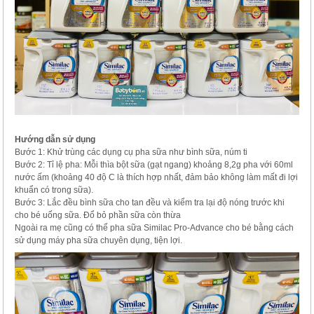
Hướng dẫn sử dụng
Bước 1: Khử trùng các dụng cụ pha sữa như bình sữa, núm ti
Bước 2: Tỉ lệ pha: Mỗi thìa bột sữa (gạt ngang) khoảng 8,2g pha với 60ml
nước ấm (khoảng 40 độ C là thích hợp nhất, đảm bảo không làm mất đi lợi
khuẩn có trong sữa).
Bước 3: Lắc đều bình sữa cho tan đều và kiểm tra lại độ nóng trước khi
cho bé uống sữa. Đổ bỏ phần sữa còn thừa
Ngoài ra mẹ cũng có thể pha sữa Similac Pro-Advance cho bé bằng cách
sử dụng máy pha sữa chuyên dụng, tiện lợi.