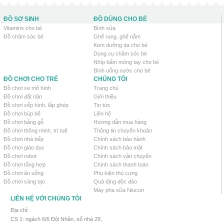
ĐỒ SƠ SINH
ĐỒ DÙNG CHO BÉ
Vitamins cho bé
Bình sữa
Đồ chăm sóc bé
Ghế rung, ghế nằm
Kem dưỡng da cho bé
Dụng cụ chăm sóc bé
Nhíp bấm móng tay cho bé
Bình uống nước cho bé
ĐỒ CHƠI CHO TRẺ
CHÚNG TÔI
Đồ chơi xe mô hình
Trang chủ
Đồ chơi đất nặn
Giới thiệu
Đồ chơi xếp hình, lắp ghép
Tin tức
Đồ chơi búp bê
Liên hệ
Đồ chơi bằng gỗ
Hướng dẫn mua hàng
Đồ chơi thông minh, trí tuệ
Thông tin chuyển khoản
Đồ chơi nhà bếp
Chính sách bảo hành
Đồ chơi giáo dục
Chính sách bảo mật
Đồ chơi robot
Chính sách vận chuyển
Đồ chơi tổng hợp
Chính sách thanh toán
Đồ chơi ăn uống
Phụ kiện thú cưng
Đồ chơi sáng tạo
Quà tặng độc đáo
Máy pha sữa Niucun
LIÊN HỆ VỚI CHÚNG TÔI
Địa chỉ:
CS 1: ngách 6/6 Đội Nhân, số nhà 29,