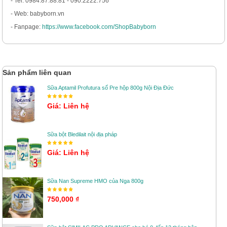
- Tel: 0984.87.88.81 - 090.2222.756
- Web: babyborn.vn
- Fanpage:
https://www.facebook.com/ShopBabyborn
Sản phẩm liên quan
Sữa Aptamil Profutura số Pre hộp 800g Nội Địa Đức
Giá: Liên hệ
Sữa bột Bledilait nội địa pháp
Giá: Liên hệ
Sữa Nan Supreme HMO của Nga 800g
750,000 ₫