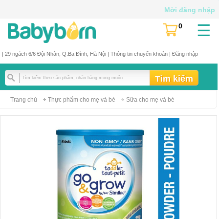
Mời đăng nhập
☰
0
(
)
| 29 ngách 6/6 Đội Nhân, Q.Ba Đình, Hà Nội |
Thông tin chuyển khoản
|
Đăng nhập
Trang chủ
Thực phẩm cho mẹ và bé
Sữa cho mẹ và bé