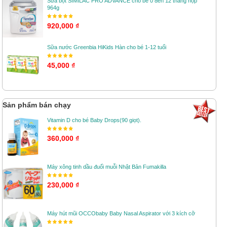
Sữa bột SIMILAC PRO ADVANCE cho bé 0 đến 12 tháng hộp
964g
920,000 ₫
Sữa nước Greenbia HiKids Hàn cho bé 1-12 tuổi
45,000 ₫
Sản phẩm bán chạy
Vitamin D cho bé Baby Drops(90 giọt).
360,000 ₫
Máy xông tinh dầu đuổi muỗi Nhật Bản Fumakilla
230,000 ₫
Máy hút mũi OCCObaby Baby Nasal Aspirator với 3 kích cỡ