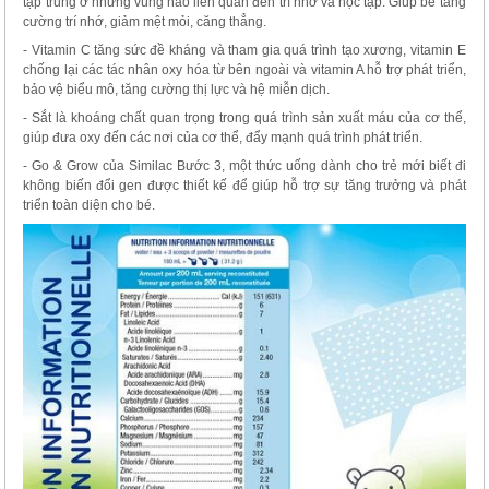
tập trung ở những vùng não liên quan đến trí nhớ và học tập. Giúp bé tăng
cường trí nhớ, giảm mệt mỏi, căng thẳng.
- Vitamin C tăng sức đề kháng và tham gia quá trình tạo xương, vitamin E
chống lại các tác nhân oxy hóa từ bên ngoài và vitamin A hỗ trợ phát triển,
bảo vệ biểu mô, tăng cường thị lực và hệ miễn dịch.
- Sắt là khoáng chất quan trọng trong quá trình sản xuất máu của cơ thể,
giúp đưa oxy đến các nơi của cơ thể, đẩy mạnh quá trình phát triển.
- Go & Grow của Similac Bước 3, một thức uống dành cho trẻ mới biết đi
không biến đổi gen được thiết kế để giúp hỗ trợ sự tăng trưởng và phát
triển toàn diện cho bé.