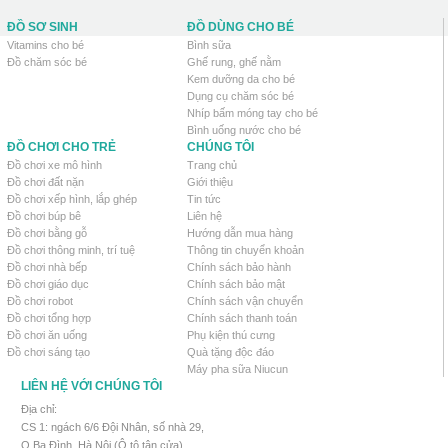
ĐỒ SƠ SINH
ĐỒ DÙNG CHO BÉ
Vitamins cho bé
Bình sữa
Đồ chăm sóc bé
Ghế rung, ghế nằm
Kem dưỡng da cho bé
Dụng cụ chăm sóc bé
Nhíp bấm móng tay cho bé
Bình uống nước cho bé
ĐỒ CHƠI CHO TRẺ
CHÚNG TÔI
Đồ chơi xe mô hình
Trang chủ
Đồ chơi đất nặn
Giới thiệu
Đồ chơi xếp hình, lắp ghép
Tin tức
Đồ chơi búp bê
Liên hệ
Đồ chơi bằng gỗ
Hướng dẫn mua hàng
Đồ chơi thông minh, trí tuệ
Thông tin chuyển khoản
Đồ chơi nhà bếp
Chính sách bảo hành
Đồ chơi giáo dục
Chính sách bảo mật
Đồ chơi robot
Chính sách vận chuyển
Đồ chơi tổng hợp
Chính sách thanh toán
Đồ chơi ăn uống
Phụ kiện thú cưng
Đồ chơi sáng tạo
Quà tặng độc đáo
Máy pha sữa Niucun
LIÊN HỆ VỚI CHÚNG TÔI
Địa chỉ:
CS 1: ngách 6/6 Đội Nhân, số nhà 29,
Q.Ba Đình, Hà Nội (Ô tô tận cửa)