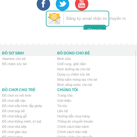
ĐỒ SƠ SINH
ĐỒ DÙNG CHO BÉ
Vitamins cho bé
Bình sữa
Đồ chăm sóc bé
Ghế rung, ghế nằm
Kem dưỡng da cho bé
Dụng cụ chăm sóc bé
Nhíp bấm móng tay cho bé
Bình uống nước cho bé
ĐỒ CHƠI CHO TRẺ
CHÚNG TÔI
Đồ chơi xe mô hình
Trang chủ
Đồ chơi đất nặn
Giới thiệu
Đồ chơi xếp hình, lắp ghép
Tin tức
Đồ chơi búp bê
Liên hệ
Đồ chơi bằng gỗ
Hướng dẫn mua hàng
Đồ chơi thông minh, trí tuệ
Thông tin chuyển khoản
Đồ chơi nhà bếp
Chính sách bảo hành
Đồ chơi giáo dục
Chính sách bảo mật