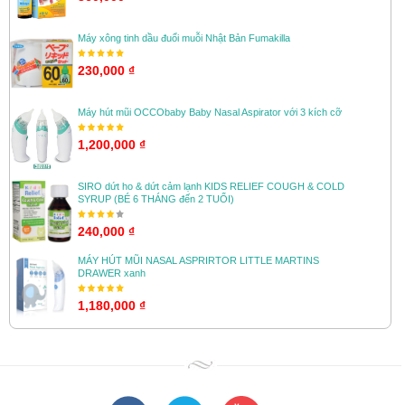
Máy xông tinh dầu đuổi muỗi Nhật Bản Fumakilla
230,000 ₫
Máy hút mũi OCCObaby Baby Nasal Aspirator với 3 kích cỡ
1,200,000 ₫
SIRO dứt ho & dứt cảm lạnh KIDS RELIEF COUGH & COLD
SYRUP (BÉ 6 THÁNG đến 2 TUỔI)
240,000 ₫
MÁY HÚT MŨI NASAL ASPRIRTOR LITTLE MARTINS
DRAWER xanh
1,180,000 ₫