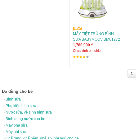
MÁY TIỆT TRÙNG BÌNH
SỮA BABYMOOV BM01272
1,780,000 ₫
Chưa tính phí ship
1
Đồ dùng cho bé
›
Bình sữa
›
Phụ kiện bình sữa
›
Nước rửa, vệ sinh bình sữa
›
Bình uống nước cho bé
›
Máy pha sữa
›
Máy hút sữa
›
Ghế rung, ghế nằm, ghế ăn, nôi ngủ cho bé