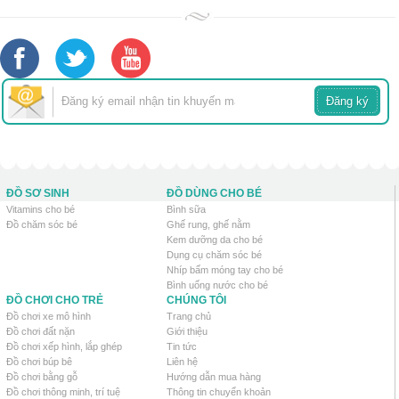
ĐỒ SƠ SINH
ĐỒ DÙNG CHO BÉ
Vitamins cho bé
Bình sữa
Đồ chăm sóc bé
Ghế rung, ghế nằm
Kem dưỡng da cho bé
Dụng cụ chăm sóc bé
Nhíp bấm móng tay cho bé
Bình uống nước cho bé
ĐỒ CHƠI CHO TRẺ
CHÚNG TÔI
Đồ chơi xe mô hình
Trang chủ
Đồ chơi đất nặn
Giới thiệu
Đồ chơi xếp hình, lắp ghép
Tin tức
Đồ chơi búp bê
Liên hệ
Đồ chơi bằng gỗ
Hướng dẫn mua hàng
Đồ chơi thông minh, trí tuệ
Thông tin chuyển khoản