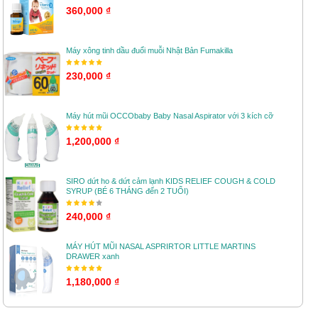
360,000 ₫
Máy xông tinh dầu đuổi muỗi Nhật Bản Fumakilla
230,000 ₫
Máy hút mũi OCCObaby Baby Nasal Aspirator với 3 kích cỡ
1,200,000 ₫
SIRO dứt ho & dứt cảm lạnh KIDS RELIEF COUGH & COLD
SYRUP (BÉ 6 THÁNG đến 2 TUỔI)
240,000 ₫
MÁY HÚT MŨI NASAL ASPRIRTOR LITTLE MARTINS
DRAWER xanh
1,180,000 ₫