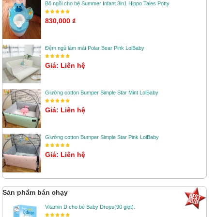
Bô ngồi cho bé Summer Infant 3in1 Hippo Tales Potty
830,000 ₫
Đệm ngủ làm mát Polar Bear Pink LolBaby
Giá: Liên hệ
Giường cotton Bumper Simple Star Mint LolBaby
Giá: Liên hệ
Giường cotton Bumper Simple Star Pink LolBaby
Giá: Liên hệ
Sản phẩm bán chạy
Vitamin D cho bé Baby Drops(90 giọt).