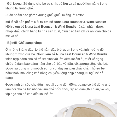
- Đối tượng: Sử dụng cho bé sơ sinh, bé lớn và cả người lớn nằng trong
khung tải trọng ghế.
- Sản phẩm bao gồm : khung ghế, ghế , miếng lót cotton.
Mô tả về sản phẩm
Nôi ru em bé N
una Leaf Bouncer & Wind Bundle
:
Nôi ru em bé N
una Leaf Bouncer & Wind Bundle
là sản phẩm được
nhập khẩu chính hãng từ nhà sản xuất, đảm bảo tiện ích và an toàn cho ba
mẹ và bé.
- Bộ nôi- Ghế đang năng:
Ở những tháng đầu, tư thế nằm đặc biệt quan trọng và ảnh hưởng đến
khung xương của bé.
Nôi ru em bé N
una Leaf Bouncer & Wind Bundle
thích hợp dành cho cả trẻ sơ sinh với lớp đệm lót êm ái, thiết kế dạng
chiếc lá đảm bảo dáng nằm cho bé, bảo vệ đầu, cổ, xương sống cho bé.
Được sử dụng như một chiếc nôi với dây an toàn chắc chắn, hỗ trợ bé
nằm thoải mái cùng khả năng chuyển động nhịp nhàng, ru ngủ bé dễ
dàng.
Được nghiên cứu cho đến mức tải trọng đến 65kg, ba mẹ có thể dùng ghế
làm nôi cho bé lúc nhỏ và làm ghế ngồi chơi, tập ăn dặm, thư giãn, vẽ vời,
tập đọc cho bé cho đến khi bé lớn.