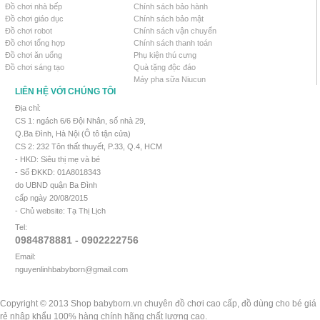
Đồ chơi nhà bếp
Chính sách bảo hành
Đồ chơi giáo dục
Chính sách bảo mật
Đồ chơi robot
Chính sách vận chuyển
Đồ chơi tổng hợp
Chính sách thanh toán
Đồ chơi ăn uống
Phụ kiện thú cưng
Đồ chơi sáng tạo
Quà tặng độc đáo
Máy pha sữa Niucun
LIÊN HỆ VỚI CHÚNG TÔI
Địa chỉ:
CS 1: ngách 6/6 Đội Nhân, số nhà 29,
Q.Ba Đình, Hà Nội (Ô tô tận cửa)
CS 2: 232 Tôn thất thuyết, P.33, Q.4, HCM
- HKD: Siêu thị mẹ và bé
- Số ĐKKD: 01A8018343
do UBND quận Ba Đình
cấp ngày 20/08/2015
- Chủ website: Tạ Thị Lịch
Tel:
0984878881 - 0902222756
Email:
nguyenlinhbabyborn@gmail.com
Copyright © 2013 Shop babyborn.vn chuyên đồ chơi cao cấp, đồ dùng cho bé giá
rẻ nhập khẩu 100% hàng chính hãng chất lượng cao.