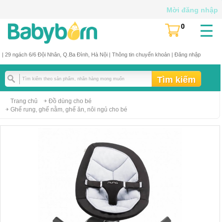
Mời đăng nhập
☰
0
(
)
| 29 ngách 6/6 Đội Nhân, Q.Ba Đình, Hà Nội |
Thông tin chuyển khoản
|
Đăng nhập
Trang chủ
Đồ dùng cho bé
Ghế rung, ghế nằm, ghế ăn, nôi ngủ cho bé