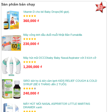
Sản phẩm bán chạy
Vitamin D cho bé Baby Drops(90 giọt).
360,000 ₫
Máy xông tinh dầu đuổi muỗi Nhật Bản Fumakilla
230,000 ₫
Máy hút mũi OCCObaby Baby Nasal Aspirator với 3 kích cỡ
1,200,000 ₫
SIRO dứt ho & dứt cảm lạnh KIDS RELIEF COUGH & COLD
SYRUP (BÉ 6 THÁNG đến 2 TUỔI)
240,000 ₫
MÁY HÚT MŨI NASAL ASPRIRTOR LITTLE MARTINS
DRAWER xanh