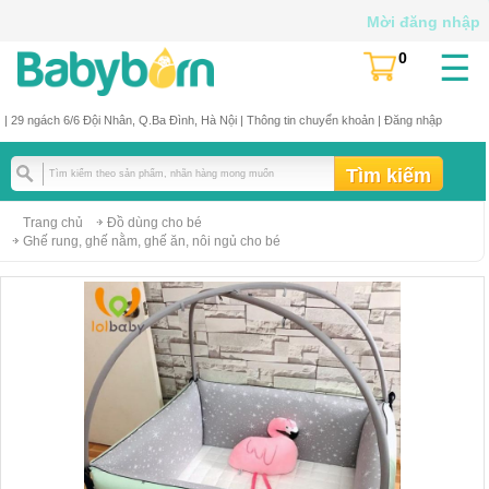
Mời đăng nhập
☰
0
(
)
| 29 ngách 6/6 Đội Nhân, Q.Ba Đình, Hà Nội |
Thông tin chuyển khoản
|
Đăng nhập
Trang chủ
Đồ dùng cho bé
Ghế rung, ghế nằm, ghế ăn, nôi ngủ cho bé