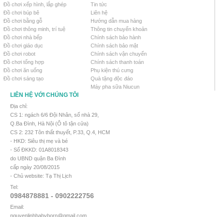
Đồ chơi xếp hình, lắp ghép
Tin tức
Đồ chơi búp bê
Liên hệ
Đồ chơi bằng gỗ
Hướng dẫn mua hàng
Đồ chơi thông minh, trí tuệ
Thông tin chuyển khoản
Đồ chơi nhà bếp
Chính sách bảo hành
Đồ chơi giáo dục
Chính sách bảo mật
Đồ chơi robot
Chính sách vận chuyển
Đồ chơi tổng hợp
Chính sách thanh toán
Đồ chơi ăn uống
Phụ kiện thú cưng
Đồ chơi sáng tạo
Quà tặng độc đáo
Máy pha sữa Niucun
LIÊN HỆ VỚI CHÚNG TÔI
Địa chỉ:
CS 1: ngách 6/6 Đội Nhân, số nhà 29,
Q.Ba Đình, Hà Nội (Ô tô tận cửa)
CS 2: 232 Tôn thất thuyết, P.33, Q.4, HCM
- HKD: Siêu thị mẹ và bé
- Số ĐKKD: 01A8018343
do UBND quận Ba Đình
cấp ngày 20/08/2015
- Chủ website: Tạ Thị Lịch
Tel:
0984878881 - 0902222756
Email:
nguyenlinhbabyborn@gmail.com