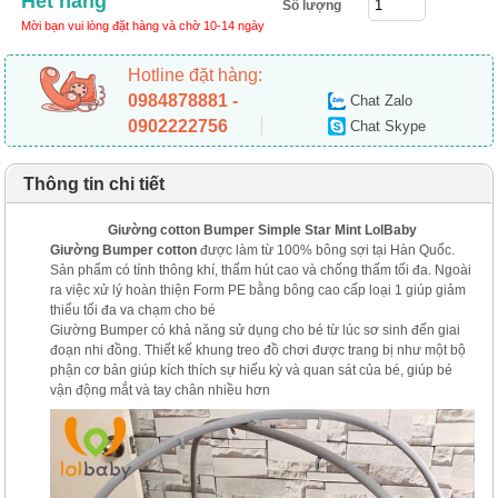
Hết hàng
Số lượng
Mời bạn vui lòng đặt hàng và chờ 10-14 ngày
Hotline đặt hàng:
0984878881 -
Chat Zalo
0902222756
Chat Skype
Thông tin chi tiết
Giường cotton Bumper Simple Star Mint LolBaby
Giường Bumper cotton
được làm từ 100% bông sợi tại Hàn Quốc.
Sản phẩm có tính thông khí, thấm hút cao và chống thấm tối đa. Ngoài
ra việc xử lý hoàn thiện Form PE bằng bông cao cấp loại 1 giúp giảm
thiểu tối đa va chạm cho bé
Giường Bumper có khả năng sử dụng cho bé từ lúc sơ sinh đến giai
đoạn nhi đồng. Thiết kế khung treo đồ chơi được trang bị như một bộ
phận cơ bản giúp kích thích sự hiếu kỳ và quan sát của bé, giúp bé
vận động mắt và tay chân nhiều hơn