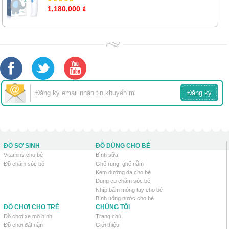
1,180,000 ₫
ĐỒ SƠ SINH
ĐỒ DÙNG CHO BÉ
Vitamins cho bé
Bình sữa
Đồ chăm sóc bé
Ghế rung, ghế nằm
Kem dưỡng da cho bé
Dụng cụ chăm sóc bé
Nhíp bấm móng tay cho bé
Bình uống nước cho bé
ĐỒ CHƠI CHO TRẺ
CHÚNG TÔI
Đồ chơi xe mô hình
Trang chủ
Đồ chơi đất nặn
Giới thiệu