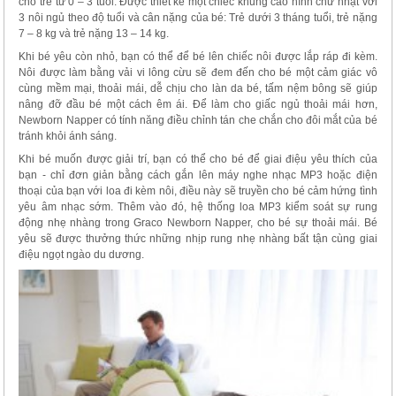
cho trẻ từ 0 – 3 tuổi. Được thiết kế một chiếc khung cao hình chữ nhật với
3 nôi ngủ theo độ tuổi và cân nặng của bé: Trẻ dưới 3 tháng tuổi, trẻ nặng
7 – 8 kg và trẻ nặng 13 – 14 kg.
Khi bé yêu còn nhỏ, bạn có thể để bé lên chiếc nôi được lắp ráp đi kèm.
Nôi được làm bằng vải vi lông cừu sẽ đem đến cho bé một cảm giác vô
cùng mềm mại, thoải mái, dễ chịu cho làn da bé, tấm nệm bông sẽ giúp
nâng đỡ đầu bé một cách êm ái. Để làm cho giấc ngủ thoải mái hơn,
Newborn Napper có tính năng điều chỉnh tán che chắn cho đôi mắt của bé
tránh khỏi ánh sáng.
Khi bé muốn được giải trí, bạn có thể cho bé để giai điệu yêu thích của
bạn - chỉ đơn giản bằng cách gắn lên máy nghe nhạc MP3 hoặc điện
thoại của bạn với loa đi kèm nôi, điều này sẽ truyền cho bé cảm hứng tình
yêu âm nhạc sớm. Thêm vào đó, hệ thống loa MP3 kiểm soát sự rung
động nhẹ nhàng trong Graco Newborn Napper, cho bé sự thoải mái. Bé
yêu sẽ được thưởng thức những nhịp rung nhẹ nhàng bất tận cùng giai
điệu ngọt ngào du dương.