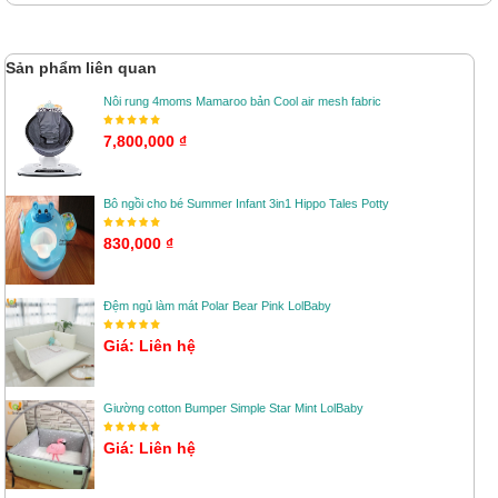
Sản phẩm liên quan
Nôi rung 4moms Mamaroo bản Cool air mesh fabric
7,800,000 ₫
Bô ngồi cho bé Summer Infant 3in1 Hippo Tales Potty
830,000 ₫
Đệm ngủ làm mát Polar Bear Pink LolBaby
Giá: Liên hệ
Giường cotton Bumper Simple Star Mint LolBaby
Giá: Liên hệ