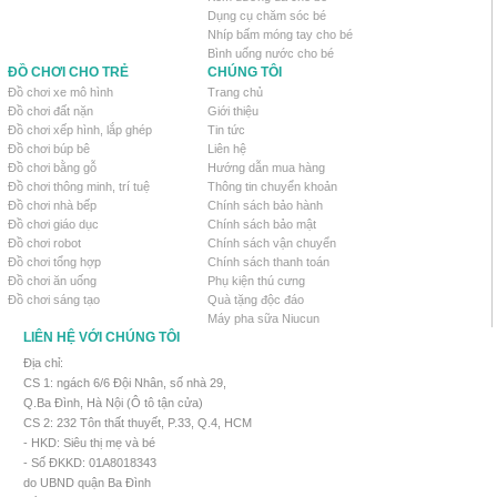
Dụng cụ chăm sóc bé
Nhíp bấm móng tay cho bé
Bình uống nước cho bé
ĐỒ CHƠI CHO TRẺ
CHÚNG TÔI
Đồ chơi xe mô hình
Trang chủ
Đồ chơi đất nặn
Giới thiệu
Đồ chơi xếp hình, lắp ghép
Tin tức
Đồ chơi búp bê
Liên hệ
Đồ chơi bằng gỗ
Hướng dẫn mua hàng
Đồ chơi thông minh, trí tuệ
Thông tin chuyển khoản
Đồ chơi nhà bếp
Chính sách bảo hành
Đồ chơi giáo dục
Chính sách bảo mật
Đồ chơi robot
Chính sách vận chuyển
Đồ chơi tổng hợp
Chính sách thanh toán
Đồ chơi ăn uống
Phụ kiện thú cưng
Đồ chơi sáng tạo
Quà tặng độc đáo
Máy pha sữa Niucun
LIÊN HỆ VỚI CHÚNG TÔI
Địa chỉ:
CS 1: ngách 6/6 Đội Nhân, số nhà 29,
Q.Ba Đình, Hà Nội (Ô tô tận cửa)
CS 2: 232 Tôn thất thuyết, P.33, Q.4, HCM
- HKD: Siêu thị mẹ và bé
- Số ĐKKD: 01A8018343
do UBND quận Ba Đình