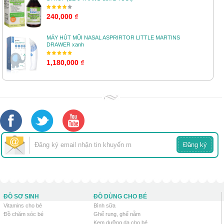
240,000 ₫
MÁY HÚT MŨI NASAL ASPRIRTOR LITTLE MARTINS
DRAWER xanh
1,180,000 ₫
ĐỒ SƠ SINH
ĐỒ DÙNG CHO BÉ
Vitamins cho bé
Bình sữa
Đồ chăm sóc bé
Ghế rung, ghế nằm
Kem dưỡng da cho bé