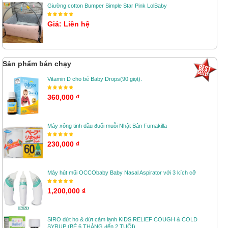
Giường cotton Bumper Simple Star Pink LolBaby
Giá: Liên hệ
Sản phẩm bán chạy
Vitamin D cho bé Baby Drops(90 giọt).
360,000 ₫
Máy xông tinh dầu đuổi muỗi Nhật Bản Fumakilla
230,000 ₫
Máy hút mũi OCCObaby Baby Nasal Aspirator với 3 kích cỡ
1,200,000 ₫
SIRO dứt ho & dứt cảm lạnh KIDS RELIEF COUGH & COLD
SYRUP (BÉ 6 THÁNG đến 2 TUỔI)