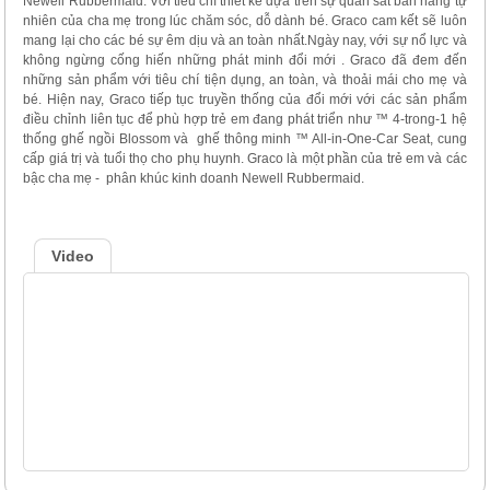
Newell Rubbermaid. Với tiêu chí thiết kế dựa trên sự quan sát bản năng tự
nhiên của cha mẹ trong lúc chăm sóc, dỗ dành bé. Graco cam kết sẽ luôn
mang lại cho các bé sự êm dịu và an toàn nhất.Ngày nay, với sự nổ lực và
không ngừng cống hiến những phát minh đổi mới . Graco đã đem đến
những sản phẩm với tiêu chí tiện dụng, an toàn, và thoải mái cho mẹ và
bé. Hiện nay, Graco tiếp tục truyền thống của đổi mới với các sản phẩm
điều chỉnh liên tục để phù hợp trẻ em đang phát triển như ™ 4-trong-1 hệ
thống ghế ngồi Blossom và ghế thông minh ™ All-in-One-Car Seat, cung
cấp giá trị và tuổi thọ cho phụ huynh. Graco là một phần của trẻ em và các
bậc cha mẹ - phân khúc kinh doanh Newell Rubbermaid.
Video