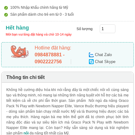
100% Nhập khẩu chính hãng từ Mỹ
Sản phẩm dành cho trẻ em từ 0 - 3 tuổi
Hết hàng
Số lượng
Mời bạn vui lòng đặt hàng và chờ 10-14 ngày
Hotline đặt hàng:
0984878881 -
Chat Zalo
0902222756
Chat Skype
Thông tin chi tiết
Không hề cường điệu hóa khi nói rằng đây là một chiếc nôi vô cùng sáng
tạo và thông minh, nó mang lại những tính năng tuyệt vời hỗ trợ các bà mẹ
tiết kiệm cả về chi phí lẫn thời gian. Sản phẩm Nôi ngủ đa năng Graco
Pack 'N Play with Newborn Napper Elite, Vance thuộc thương hiệu playard
- dòng sản phẩm bán chạy nhất nước Mỹ và là thương hiệu được các bà
mẹ yêu thích. Hàng ngàn bà mẹ trên thế giới đã bị chinh phục bởi tính
năng độc đáo và sự siêu tiện ích mà Graco Pack 'N Play with Newborn
Napper Elite mang lại. Còn bạn? Hãy sẵn sàng sử dụng và trải nghiệm
sản phẩm
nôi
đa năng tốt nhất của Mỹ.