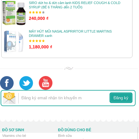
SIRO dứt ho & dứt cảm lạnh KIDS RELIEF COUGH & COLD
SYRUP (BÉ 6 THÁNG đến 2 TUỔI)
240,000 ₫
MÁY HÚT MŨI NASAL ASPRIRTOR LITTLE MARTINS
DRAWER xanh
1,180,000 ₫
ĐỒ SƠ SINH
ĐỒ DÙNG CHO BÉ
Vitamins cho bé
Bình sữa