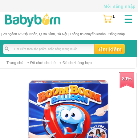
Mời đăng nhập
☰
1
(
)
| 29 ngách 6/6 Đội Nhân, Q.Ba Đình, Hà Nội |
Thông tin chuyển khoản
|
Đăng nhập
Trang chủ
Đồ chơi cho bé
Đồ chơi tổng hợp
20%