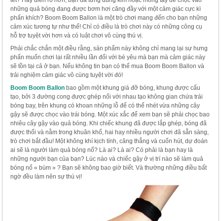
tết? Hay điên rồ hơn, bạn đã từng dùng kim hoặc móng tay để chọc vào
những quả bóng đang được bơm hơi căng đầy với một cảm giác cực kì
phấn khích? Boom Boom Ballon là một trò chơi mang đến cho bạn những
cảm xúc tương tự như thế! Chỉ có điều là trò chơi này có những công cụ
hỗ trợ tuyệt vời hơn và có luật chơi vô cùng thú vị.
Phải chắc chắn một điều rằng, sản phẩm này không chỉ mang lại sự hưng
phấn muốn chơi lại rất nhiều lần đối với bé yêu mà bạn mà cảm giác này
sẽ tồn tại cả ở bạn. Nếu không tin bạn có thể mua Boom Boom Ballon và
trải nghiệm cảm giác vô cùng tuyệt vời đó!
Boom Boom Ballon
bao gồm một khung giá đỡ bóng, khung được cấu
tạo, bởi 3 đường cong được ghép nối với nhau tạo không gian chứa trái
bóng bay, trên khung có khoan những lỗ để có thể nhét vừa những cây
gậy sẽ được chọc vào trái bóng. Một xúc xắc để xem bạn sẽ phải chọc bao
nhiêu cây gậy vào quả bóng. Khi chiếc khung đã được lắp ghép, bóng đã
được thổi và nằm trong khuân khổ, hai hay nhiều người chơi đã sẵn sàng,
trò chơi bắt đầu! Một không khí kịch tính, căng thẳng và cuốn hút, dự đoán
ai sẽ là người làm quả bóng nổ? Là ai? Là ai? Có phải là bạn hay là
những người bạn của bạn? Lúc nào và chiếc gậy ở vị trí nào sẽ làm quả
bóng nổ « bùm » ? Bạn sẽ không bao giờ biết. Và thường những điều bất
ngờ đều làm nên sự thú vị!