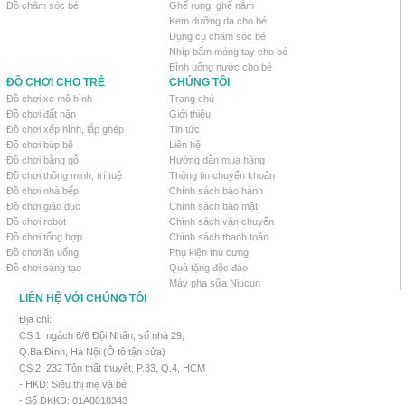
Đồ chăm sóc bé
Ghế rung, ghế nằm
Kem dưỡng da cho bé
Dụng cụ chăm sóc bé
Nhíp bấm móng tay cho bé
Bình uống nước cho bé
ĐỒ CHƠI CHO TRẺ
CHÚNG TÔI
Đồ chơi xe mô hình
Trang chủ
Đồ chơi đất nặn
Giới thiệu
Đồ chơi xếp hình, lắp ghép
Tin tức
Đồ chơi búp bê
Liên hệ
Đồ chơi bằng gỗ
Hướng dẫn mua hàng
Đồ chơi thông minh, trí tuệ
Thông tin chuyển khoản
Đồ chơi nhà bếp
Chính sách bảo hành
Đồ chơi giáo dục
Chính sách bảo mật
Đồ chơi robot
Chính sách vận chuyển
Đồ chơi tổng hợp
Chính sách thanh toán
Đồ chơi ăn uống
Phụ kiện thú cưng
Đồ chơi sáng tạo
Quà tặng độc đáo
Máy pha sữa Niucun
LIÊN HỆ VỚI CHÚNG TÔI
Địa chỉ:
CS 1: ngách 6/6 Đội Nhân, số nhà 29,
Q.Ba Đình, Hà Nội (Ô tô tận cửa)
CS 2: 232 Tôn thất thuyết, P.33, Q.4, HCM
- HKD: Siêu thị mẹ và bé
- Số ĐKKD: 01A8018343