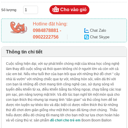
Số lượng
Hotline đặt hàng:
0984878881 -
Chat Zalo
0902222756
Chat Skype
Thông tin chi tiết
Cuộc sống hiện đại, với sự phát triển chóng mặt của khoa học công nghệ
làm thay đổi cuộc sống và thói quen không chỉ ở người lớn và còn với cả
các em bé. Nếu như tuổi thơ của bạn trôi qua với những thứ đồ chơi “ cây
nhà lá vườn” với những chiếc que tự vót, những hòn sỏi, viên đá thì với
con bạn là những đồ chơi mang tính công nghệ cao, sử dụng sóng vô
tuyến điều khiển từ xa, điều khiển bằng tia hồng ngoại, chạy bằng các loại
pin sạc, pin năng lượng mặt trời. Và đôi lúc bạn nghĩ tới một món quà cho
con bạn thích thú nhưng lại mang tính “dân gian” và thủ công hơn để bé
được rèn luyện sự khéo léo và đặc biệt có được niềm thích thú từ những
thứ đồ chơi đơn giản giống như một thời bạn đã từng chơi chúng. Thấu
hiểu được điều đó chúng tôi mang tới cho bạn một sự lựa chọn hoàn hảo
và vô cùng thú vị: sản phẩm
đồ chơi cho trẻ em
Boom Boom Ballon