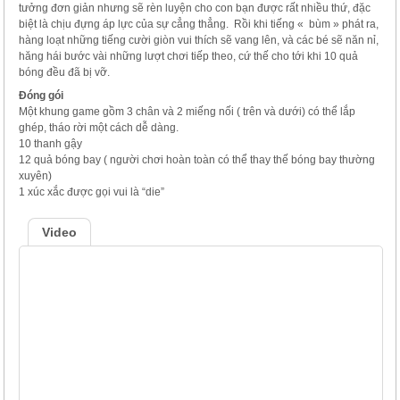
tưởng đơn giản nhưng sẽ rèn luyện cho con bạn được rất nhiều thứ, đặc
biệt là chịu đựng áp lực của sự cẳng thẳng. Rồi khi tiếng « bùm » phát ra,
hàng loạt những tiếng cười giòn vui thích sẽ vang lên, và các bé sẽ năn nỉ,
hăng hái bước vài những lượt chơi tiếp theo, cứ thế cho tới khi 10 quả
bóng đều đã bị vỡ.
Đóng gói
Một khung game gồm 3 chân và 2 miếng nối ( trên và dưới) có thể lắp
ghép, tháo rời một cách dễ dàng.
10 thanh gậy
12 quả bóng bay ( người chơi hoàn toàn có thể thay thế bóng bay thường
xuyên)
1 xúc xắc được gọi vui là “die”
Video