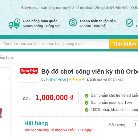
Babyborn.vn bán hàng trực tuyến & hỗ trợ khách hàng đến 24h đêm tất cả các ngày
| 29 ngách 6/6 Đội Nhân, Q.B
Giao hàng toàn quốc
Thanh toán thuận tiện
Nhanh chóng - Đúng hẹn
An toàn - Bảo mật
C
tổng hợp
Bộ đồ chơi công viên kỳ thú Orb
by
Fisher Price
|
Đánh giá và nhận xét
1,000,000 ₫
Sản phẩm cho trẻ trên 3 tuổi
Giá:
Sản phẩm giảm giá 10%
100% nhập khẩu chính hãn
Hết hàng
Số lượng
Mời bạn vui lòng đặt hàng và chờ 10-14 ngày