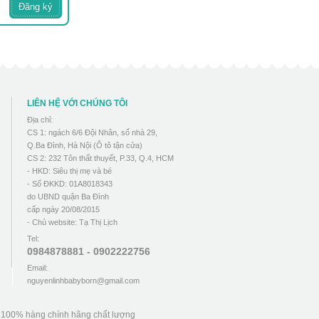
LIÊN HỆ VỚI CHÚNG TÔI
Địa chỉ:
CS 1: ngách 6/6 Đội Nhân, số nhà 29,
Q.Ba Đình, Hà Nội (Ô tô tận cửa)
CS 2: 232 Tôn thất thuyết, P.33, Q.4, HCM
- HKD: Siêu thị mẹ và bé
- Số ĐKKD: 01A8018343
do UBND quận Ba Đình
cấp ngày 20/08/2015
- Chủ website: Tạ Thị Lịch
Tel:
0984878881 - 0902222756
Email:
nguyenlinhbabyborn@gmail.com
u 100% hàng chính hãng chất lượng