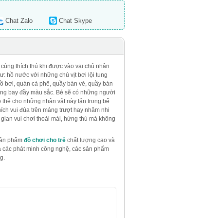
Chat Zalo
Chat Skype
 cùng thích thú khi được vào vai chủ nhân
ư: hồ nước với những chú vịt bơi lội tung
hồ bơi, quán cà phê, quầy bán vé, quầy bán
óng bay đầy màu sắc. Bé sẽ có những người
ó thể cho những nhân vật này lặn trong bể
thích vui đùa trên máng trượt hay nhâm nhi
i gian vui chơi thoải mái, hứng thú mà không
 sản phẩm
đồ chơi cho trẻ
chất lượng cao và
 và các phát minh công nghệ, các sản phẩm
g.