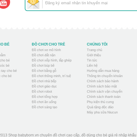
HO BÉ
ĐỒ CHƠI CHO TRẺ
CHÚNG TÔI
Đồ chơi xe mô hình
Trang chủ
 nằm
Đồ chơi đất nặn
Giới thiệu
cho bé
Đồ chơi xếp hình, lắp ghép
Tin tức
sóc bé
Đồ chơi búp bê
Liên hệ
 tay cho bé
Đồ chơi bằng gỗ
Hướng dẫn mua hàng
 cho bé
Đồ chơi thông minh, trí tuệ
Thông tin chuyển khoản
Đồ chơi nhà bếp
Chính sách bảo hành
Đồ chơi giáo dục
Chính sách bảo mật
Đồ chơi robot
Chính sách vận chuyển
Đồ chơi tổng hợp
Chính sách thanh toán
Đồ chơi ăn uống
Phụ kiện thú cưng
Đồ chơi sáng tạo
Quà tặng độc đáo
Máy pha sữa Niucun
2013 Shop babyborn.vn chuyên đồ chơi cao cấp, đồ dùng cho bé giá rẻ nhập khẩ