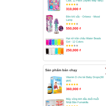
Club, 12 Pack (Styles May Vary)
310,000 ₫
Đèn khí sắc - Orbeez - Mood
Lamp
550,000 ₫
Hạt nở trân châu Water Beads
Gel - 12 Colors
250,000 ₫
Sản phẩm bán chạy
Vitamin D cho bé Baby Drops(90
giọt).
360,000 ₫
Máy xông tinh dầu đuổi muỗi
Nhật Bản Fumakilla