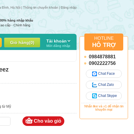
 trong tuần | Giá 1 số mặt hàng có thể thay đổi do giá nhập thay đổi
a Đình, Hà Nội |
Thông tin chuyển khoản
|
Đăng nhập
100% hàng nhập khẩu
ao cấp - Chính hãng
HOTLINE
Tài khoản
Giỏ hàng
(
0
)
HỖ TRỢ
Mời đăng nhập
0984878881
0902222756
eez
Chat Face
Chat Zalo
Chat Skype
g từ Mỹ
Nhấn like và +1 để nhận tin
khuyến mại