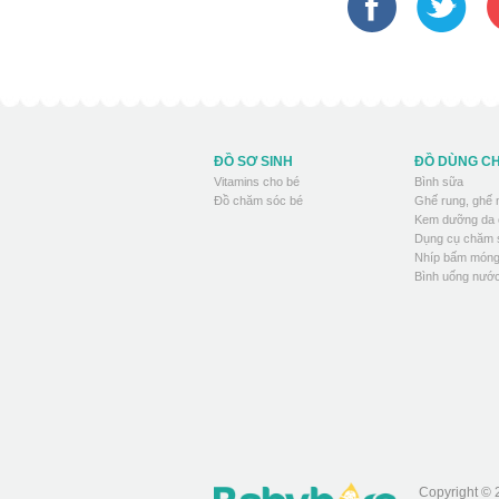
ĐỒ SƠ SINH
ĐỒ DÙNG C
Vitamins cho bé
Bình sữa
Đồ chăm sóc bé
Ghế rung, ghế
Kem dưỡng da 
Dụng cụ chăm 
Nhíp bấm móng
Bình uống nước
Copyright © 