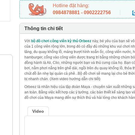
Hotline đặt hàng:
0984878881 - 0902222756
Thông tin chi tiết
Với
bộ đồ chơi công viên kỳ thú Orbeez
này, bé yêu của bạn sẽ vô
của 1 công viên rộng lớn, trong đó có đầy đủ những khu vui chơi nh
tăng, đu quay khổng lồ, máng trượt hình xoắn ốc, công viên nước, 
hamburger, cổng vào công viên được trang trí bằng những chùm b
đồng hành là Ali, Clio, những người bạn và thú cưng của họ. Bạn c
bơi, nằm phơi nắng trên ghế dài, ngồi trên đu quay khổng lồ, thỏa 
chút đồ ăn nhẹ tại quán cà phê...Bộ đồ chơi sẽ mang lại cho bé thờ
bị nhanh chán. (Xem video hướng dẫn chi tiết)
Orbeez là nhãn hiệu của tập đoàn Maya - chuyên sản xuất những
an toàn. Bằng việc kết hợp các ý tưởng, các bản thiết kế sáng tạo
đồ chơi của Maya mang đến sự thích thú và hài lòng cho khách hàn
Video