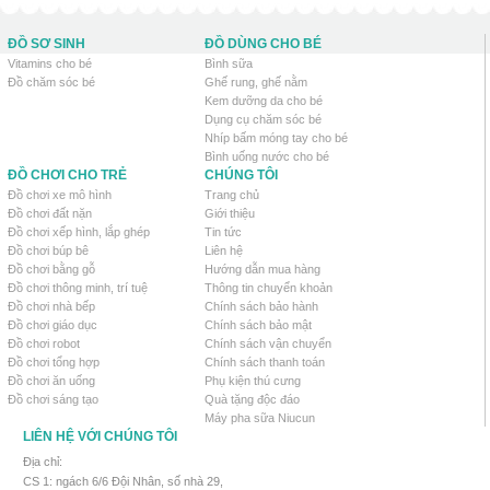
ĐỒ SƠ SINH
ĐỒ DÙNG CHO BÉ
Vitamins cho bé
Bình sữa
Đồ chăm sóc bé
Ghế rung, ghế nằm
Kem dưỡng da cho bé
Dụng cụ chăm sóc bé
Nhíp bấm móng tay cho bé
Bình uống nước cho bé
ĐỒ CHƠI CHO TRẺ
CHÚNG TÔI
Đồ chơi xe mô hình
Trang chủ
Đồ chơi đất nặn
Giới thiệu
Đồ chơi xếp hình, lắp ghép
Tin tức
Đồ chơi búp bê
Liên hệ
Đồ chơi bằng gỗ
Hướng dẫn mua hàng
Đồ chơi thông minh, trí tuệ
Thông tin chuyển khoản
Đồ chơi nhà bếp
Chính sách bảo hành
Đồ chơi giáo dục
Chính sách bảo mật
Đồ chơi robot
Chính sách vận chuyển
Đồ chơi tổng hợp
Chính sách thanh toán
Đồ chơi ăn uống
Phụ kiện thú cưng
Đồ chơi sáng tạo
Quà tặng độc đáo
Máy pha sữa Niucun
LIÊN HỆ VỚI CHÚNG TÔI
Địa chỉ:
CS 1: ngách 6/6 Đội Nhân, số nhà 29,