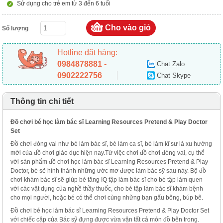
Sử dụng cho trẻ em từ 3 đến 6 tuổi
Số lượng
Hotline đặt hàng:
0984878881 -
Chat Zalo
0902222756
Chat Skype
Thông tin chi tiết
Đồ chơi bé học làm bác sĩ Learning Resources Pretend & Play Doctor
Set
Đồ chơi đóng vai như bé làm bác sĩ, bé làm ca sĩ, bé làm kĩ sư là xu hướng
mới của đồ chơi giáo dục hiện nay.Từ việc chơi đồ chơi đóng vai, cụ thể
với sản phẩm đồ chơi học làm bác sĩ Learning Resources Pretend & Play
Doctor, bé sẽ hình thành những ước mơ được làm bác sỹ sau này. Bộ đồ
chơi khám bác sĩ sẽ giúp bé tăng IQ tập làm bác sĩ cho bé tập làm quen
với các vật dụng của nghề thầy thuốc, cho bé tập làm bác sĩ khám bệnh
cho mọi người, hoặc bé có thể chơi cùng những bạn gấu bông, búp bê.
Đồ chơi bé học làm bác sĩ Learning Resources Pretend & Play Doctor Set
với chiếc cặp của Bác sỹ đựng được vừa vặn tất cả món đồ bên trong.