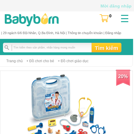
Mời đăng nhập
☰
0
(
)
| 29 ngách 6/6 Đội Nhân, Q.Ba Đình, Hà Nội |
Thông tin chuyển khoản
|
Đăng nhập
Trang chủ
Đồ chơi cho bé
Đồ chơi giáo dục
20%