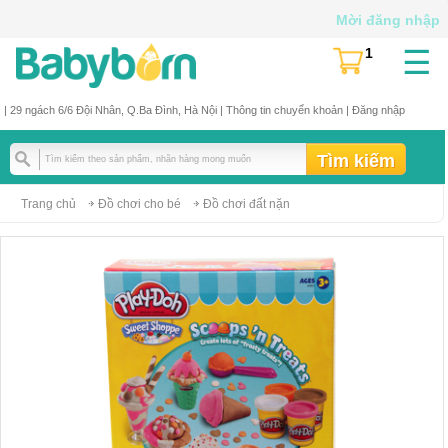
Mời đăng nhập
☰
1
(
)
| 29 ngách 6/6 Đội Nhân, Q.Ba Đình, Hà Nội |
Thông tin chuyển khoản
|
Đăng nhập
Trang chủ
Đồ chơi cho bé
Đồ chơi đất nặn