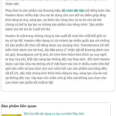
nhào nặn.
Play-Doh là sản phẩm của thương hiệu
đồ chơi đất nặn
nổi tiếng toàn cầu
Hasbro được nhiều bậc cha mẹ tin dùng cho con bởi ưu điểm giúp tăng
khả năng tư duy, sáng tạo, sự khéo léo cũng như sự tự tin cho bé khi
chúng có thể tự tay tạo ra những sản phẩm của riêng mình. Sản phẩm
dành cho trẻ em từ 3 tuổi trở lên.
Hasbro là một trong những công ty sản xuất đồ chơi lớn nhất thế giới có
trụ sở tại Mỹ. Hasbro hiện đang có chi nhánh tại nhiều quốc gia với những
bộ sản phẩm đồ chơi nổi tiếng được ưa chuộng như: Transformers (rô bốt
biến hình dành cho bé trai), My little pony (7 nhân vật dễ thương dành cho
bé gái), Boardgame (cờ tỷ phú, trò chơi trinh thám kích thích sự suy nghĩ,
tư duy của bé), Đất nặn sáng tạo không độc hại Play-doh...Đồ chơi Hasbro
được các bậc cha mẹ không chỉ ở Việt Nam mà còn ở nhiều nước trên thế
giới yêu mến và lựa chọn cho con mình bởi các sản phẩm của hãng đều
rất bổ ích, đặc biệt chúng kích thích khả năng tư duy, sáng tạo của bé mà
lại không độc hại. Vậy bạn còn chần chừ gì nữa mà không lựa chọn cho
con mình sản phẩm tốt nhất từ Mỹ.
Sản phẩm liên quan
Đồ chơi đất nặn dụng cụ học vui nhộn Play Doh