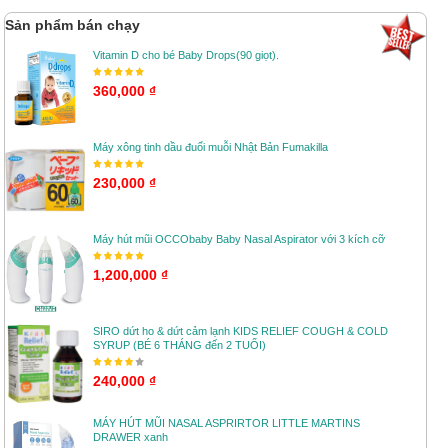
Sản phẩm bán chạy
Vitamin D cho bé Baby Drops(90 giọt).
360,000 ₫
Máy xông tinh dầu đuổi muỗi Nhật Bản Fumakilla
230,000 ₫
Máy hút mũi OCCObaby Baby Nasal Aspirator với 3 kích cỡ
1,200,000 ₫
SIRO dứt ho & dứt cảm lạnh KIDS RELIEF COUGH & COLD
SYRUP (BÉ 6 THÁNG đến 2 TUỔI)
240,000 ₫
MÁY HÚT MŨI NASAL ASPRIRTOR LITTLE MARTINS
DRAWER xanh