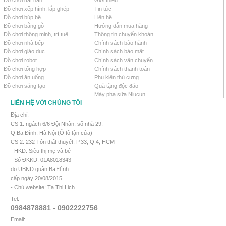
Đồ chơi đất nặn
Giới thiệu
Đồ chơi xếp hình, lắp ghép
Tin tức
Đồ chơi búp bê
Liên hệ
Đồ chơi bằng gỗ
Hướng dẫn mua hàng
Đồ chơi thông minh, trí tuệ
Thông tin chuyển khoản
Đồ chơi nhà bếp
Chính sách bảo hành
Đồ chơi giáo dục
Chính sách bảo mật
Đồ chơi robot
Chính sách vận chuyển
Đồ chơi tổng hợp
Chính sách thanh toán
Đồ chơi ăn uống
Phụ kiện thú cưng
Đồ chơi sáng tạo
Quà tặng độc đáo
Máy pha sữa Niucun
LIÊN HỆ VỚI CHÚNG TÔI
Địa chỉ:
CS 1: ngách 6/6 Đội Nhân, số nhà 29,
Q.Ba Đình, Hà Nội (Ô tô tận cửa)
CS 2: 232 Tôn thất thuyết, P.33, Q.4, HCM
- HKD: Siêu thị mẹ và bé
- Số ĐKKD: 01A8018343
do UBND quận Ba Đình
cấp ngày 20/08/2015
- Chủ website: Tạ Thị Lịch
Tel:
0984878881 - 0902222756
Email: