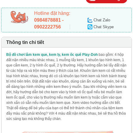
Hotline đặt hàng:
0984878881 -
Chat Zalo
0902222756
Chat Skype
Thông tin chi tiết
Bộ đồ chơi làm kem que, kem ly, kem ốc quế Play-Doh
bao gồm: 4 hộp
đất nặn nhiều màu khác nhau, 1 muỗng lấy kem, 1 khuôn tạo hình kem, 1
que cắm kem, 2 ly hình ốc quế, 2 ly thường. Hãy hướng dẫn bé lấy đất nặn
từ các hộp ra và trộn màu theo ý thích của bé. Khuôn làm kem có rất nhiều
loại hình khác nhau, trong đó có cả khuôn tạo hình kem và hình bánh trang
trí nhỏ bên trên. Đặt đất nặn vào khuôn, dùng cán ấn xuống và nén, bé sẽ
dễ dàng tạo hình những viên kem theo ý muốn. Sau khi những viên kem ra
đời, hãy hướng dẫn bé cho kem vào ly hình vỏ ốc quế nếu bé muốn làm
kem ốc quế, cho vào ly thường nếu muốn làm kem ly hoặc cắm vào que
xinh xắn có sẵn nếu muốn làm kem que. Xem video hướng dẫn chi tiết.
Thật dễ dàng để bé yêu của bạn có thể trở thành chủ nhân của tiệm kem
đầy màu sắc phải không? Với 4 màu đất nặn khác nhau, bé sẽ tha hồ thỏa
sức sáng tạo mà không thấy chán.