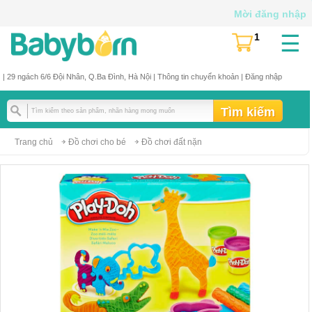
Mời đăng nhập
☰
1
(
)
| 29 ngách 6/6 Đội Nhân, Q.Ba Đình, Hà Nội |
Thông tin chuyển khoản
|
Đăng nhập
Trang chủ
Đồ chơi cho bé
Đồ chơi đất nặn