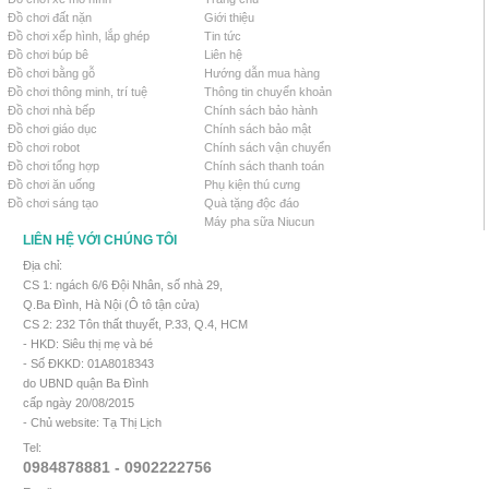
Đồ chơi đất nặn
Giới thiệu
Đồ chơi xếp hình, lắp ghép
Tin tức
Đồ chơi búp bê
Liên hệ
Đồ chơi bằng gỗ
Hướng dẫn mua hàng
Đồ chơi thông minh, trí tuệ
Thông tin chuyển khoản
Đồ chơi nhà bếp
Chính sách bảo hành
Đồ chơi giáo dục
Chính sách bảo mật
Đồ chơi robot
Chính sách vận chuyển
Đồ chơi tổng hợp
Chính sách thanh toán
Đồ chơi ăn uống
Phụ kiện thú cưng
Đồ chơi sáng tạo
Quà tặng độc đáo
Máy pha sữa Niucun
LIÊN HỆ VỚI CHÚNG TÔI
Địa chỉ:
CS 1: ngách 6/6 Đội Nhân, số nhà 29,
Q.Ba Đình, Hà Nội (Ô tô tận cửa)
CS 2: 232 Tôn thất thuyết, P.33, Q.4, HCM
- HKD: Siêu thị mẹ và bé
- Số ĐKKD: 01A8018343
do UBND quận Ba Đình
cấp ngày 20/08/2015
- Chủ website: Tạ Thị Lịch
Tel:
0984878881 - 0902222756