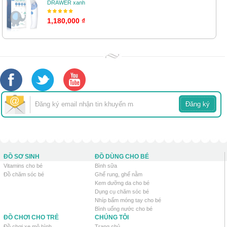
DRAWER xanh
1,180,000 ₫
ĐỒ SƠ SINH
ĐỒ DÙNG CHO BÉ
Vitamins cho bé
Bình sữa
Đồ chăm sóc bé
Ghế rung, ghế nằm
Kem dưỡng da cho bé
Dụng cụ chăm sóc bé
Nhíp bấm móng tay cho bé
Bình uống nước cho bé
ĐỒ CHƠI CHO TRẺ
CHÚNG TÔI
Đồ chơi xe mô hình
Trang chủ