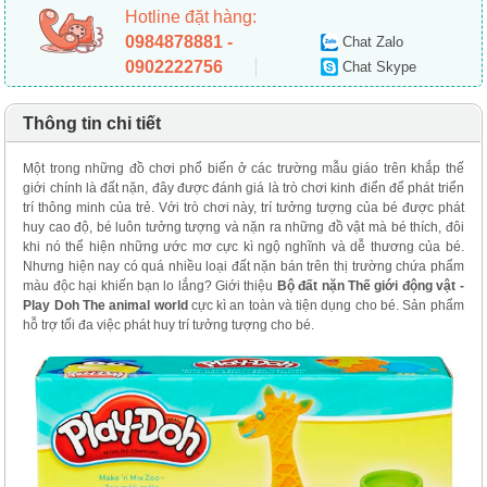
Hotline đặt hàng:
0984878881 -
Chat Zalo
0902222756
Chat Skype
Thông tin chi tiết
Một trong những đồ chơi phổ biến ở các trường mẫu giáo trên khắp thế
giới chính là đất nặn, đây được đánh giá là trò chơi kinh điển để phát triển
trí thông minh của trẻ. Với trò chơi này, trí tưởng tượng của bé được phát
huy cao độ, bé luôn tưởng tượng và nặn ra những đồ vật mà bé thích, đôi
khi nó thể hiện những ước mơ cực kì ngộ nghĩnh và dễ thương của bé.
Nhưng hiện nay có quá nhiều loại đất nặn bán trên thị trường chứa phẩm
màu độc hại khiến bạn lo lắng? Giới thiệu
Bộ đất nặn Thế giới động vật -
Play Doh The animal world
cực kì an toàn và tiện dụng cho bé. Sản phẩm
hỗ trợ tối đa việc phát huy trí tưởng tượng cho bé.