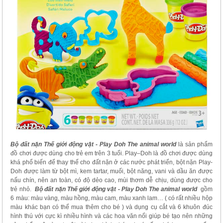
Bộ đất nặn Thế giới động vật - Play Doh The animal world
là sản phẩm
đồ chơi
được dùng cho trẻ em trên 3 tuổi. Play–Doh là đồ chơi được dùng
khá phổ biến để thay thế cho đất nặn ở các nước phát triển, bột nặn Play-
Doh được làm từ bột mì, kem tartar, muối, bột năng, vani và dầu ăn được
nấu chín, nên an toàn, có độ dẻo cao, mùi thơm dễ chịu, dùng được cho
trẻ nhỏ.
Bộ đất nặn Thế giới động vật - Play Doh The animal world
gồm
6 màu: màu vàng, màu hồng, màu cam, màu xanh lam… ( có rất nhiều hộp
màu khác bạn có thể mua thêm cho bé ) và dụng cụ cắt và 6 khuôn đúc
hình thú với cực kì nhiều hình và các hoa văn nổi giúp bé tạo nên những