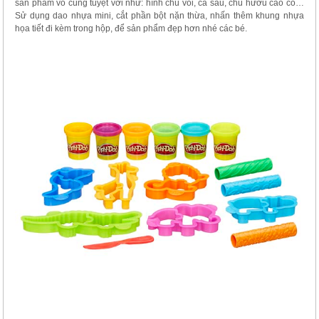
sản phẩm vô cùng tuyệt vời như: hình chú voi, cá sấu, chú hươu cao cổ…
Sử dụng dao nhựa mini, cắt phần bột nặn thừa, nhấn thêm khung nhựa
họa tiết đi kèm trong hộp, để sản phẩm đẹp hơn nhé các bé.