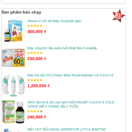
Sản phẩm bán chạy
Vitamin D cho bé Baby Drops(90 giọt).
360,000 ₫
Máy xông tinh dầu đuổi muỗi Nhật Bản Fumakilla
230,000 ₫
Máy hút mũi OCCObaby Baby Nasal Aspirator với 3 kích cỡ
1,200,000 ₫
SIRO dứt ho & dứt cảm lạnh KIDS RELIEF COUGH & COLD
SYRUP (BÉ 6 THÁNG đến 2 TUỔI)
240,000 ₫
MÁY HÚT MŨI NASAL ASPRIRTOR LITTLE MARTINS