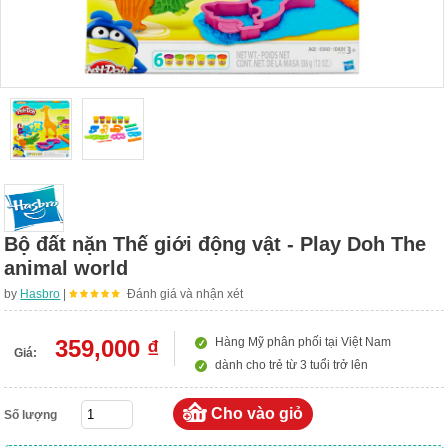
Bộ đất nặn Thế giới động vật - Play Doh The
animal world
by
Hasbro
|
Đánh giá và nhận xét
359,000 ₫
Hàng Mỹ phân phối tại Việt Nam
Giá:
dành cho trẻ từ 3 tuổi trở lên
Số lượng