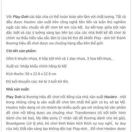
Với
Play-Doh
các bậc cha có thể hoàn toàn yên tâm với chất lượng. Tất cả
đều được Hasbro sản xuất trên công nghệ tiên tiến và tuân thủ nghiêm
ngặt các tiêu chuẩn về đồ chơi trẻ em của Mỹ. Sự kết hợp giữa bột nặn
đặc biệt và các ý tưởng sáng tạo liên tục của các nhà thiết kế đồ chơi từ
chính sự thấu hiểu sâu sắc tâm lý của trẻ thơ đã khiến Play - doh trở thành
thương hiệu đồ chơi được ưa chuộng hàng đầu trên thế giới.
Chi tiết sản phẩm:
Gồm 6 khuôn nhựa, 6 hộp bột nhỏ và 1 dao nhựa, 3 họa tiết nhựa, .
Xuất xứ: Nhập khẩu chính hãng từ Mỹ
Kích thước: 56 x 22.9 x 22.9 cm
Độ tuổi khuyến cáo: trẻ từ 3 tuổi trở lên.
Nhà sản xuất:
Play Doh
là thương hiệu đồ chơi nổi tiếng của nhà sản xuất
Hasbro
- một
trong những công ty sản xuất đồ chơi lớn nhất thế giới có trụ sở tại Mỹ.
Hasbro hiện đang có chi nhánh tại nhiều quốc gia với những bộ sản phẩm
đồ chơi nổi tiếng được ưa chuộng như: Transformers (rô bốt biến hình
dành cho bé trai), My little pony (7 nhân vật dễ thương dành cho bé gái),
Boardgame (cờ tỷ phú, trò chơi trinh thám kích thích sự suy nghĩ, tư duy
của bé), Đất nặn sáng tạo không độc hại Play-doh... Đồ chơi Hasbro được