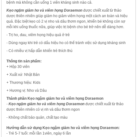
bệnh mà không cần uống 1 viên kháng sinh nào cả.
Kẹo ngậm giảm ho và viêm họng Doraemon
được chiết xuất từ thảo
dược thiên nhiên giúp giảm ho giảm viêm họng một cách an toàn và hiệu
quả. Đặc biệt kẹo có 2 vị nho và dâu thơm ngon, khiến bé không còn sợ
mỗi khi uống thuốc nữa, giúp việc trị bệnh cho bé trở nên dễ dàng hơn.
- Trị ho, đau, viêm họng hiệu quả ở trẻ
- Dùng ngay khi trẻ có dấu hiệu ho có thể tránh việc sử dụng kháng sinh
- Có nhiều vị hấp dẫn khiến trẻ thích thú
Thông tin sản phẩm:
+ Hộp 30 viên
+ Xuất xứ: Nhật Bản
+ Thương hiệu: Kids
+ Hương vị: Nho và Dâu
Thành phần Kẹo ngậm giảm ho và viêm họng Doraemon
-
Kẹo ngậm giảm ho và viêm họng Doraemon
được chiết xuất từ thảo
dược thiên nhiên có vị nh và dâu thơm ngon
- Không chất bảo quản, chất tạo màu
Hướng dẫn sử dụng Kẹo ngậm giảm ho và viêm họng Doraemon:
- Trẻ 5-7 tuổi: mỗi lần 1viên, ngày 6 lần