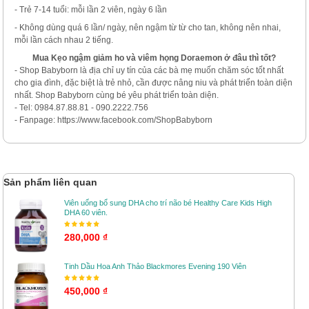
- Trẻ 7-14 tuổi: mỗi lần 2 viên, ngày 6 lần
- Không dùng quá 6 lần/ ngày, nên ngậm từ từ cho tan, không nên nhai,
mỗi lần cách nhau 2 tiếng.
Mua Kẹo ngậm giảm ho và viêm họng Doraemon ở đâu thì tốt?
- Shop Babyborn là địa chỉ uy tín của các bà mẹ muốn chăm sóc tốt nhất
cho gia đình, đặc biệt là trẻ nhỏ, cần được nâng niu và phát triển toàn diện
nhất. Shop Babyborn cùng bé yêu phát triển toàn diện.
- Tel: 0984.87.88.81 - 090.2222.756
- Fanpage: https://www.facebook.com/ShopBabyborn
Sản phẩm liên quan
Viên uống bổ sung DHA cho trí não bé Healthy Care Kids High
DHA 60 viên.
280,000 ₫
Tinh Dầu Hoa Anh Thảo Blackmores Evening 190 Viên
450,000 ₫