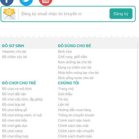
ĐỒ SƠ SINH
ĐỒ DÙNG CHO BÉ
Vitamins cho bé
Bình sữa
Đồ chăm sóc bé
Ghế rung, ghế nằm
Kem dưỡng da cho bé
Dụng cụ chăm sóc bé
Nhíp bấm móng tay cho bé
Bình uống nước cho bé
ĐỒ CHƠI CHO TRẺ
CHÚNG TÔI
Đồ chơi xe mô hình
Trang chủ
Đồ chơi đất nặn
Giới thiệu
Đồ chơi xếp hình, lắp ghép
Tin tức
Đồ chơi búp bê
Liên hệ
Đồ chơi bằng gỗ
Hướng dẫn mua hàng
Đồ chơi thông minh, trí tuệ
Thông tin chuyển khoản
Đồ chơi nhà bếp
Chính sách bảo hành
Đồ chơi giáo dục
Chính sách bảo mật
Đồ chơi robot
Chính sách vận chuyển
Đồ chơi tổng hợp
Chính sách thanh toán