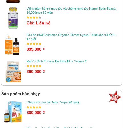
Viên ngậm hỗ trợ mọc tóc và chống rụng tóc Natrol Biotin Beauty
10,000mcg 60 viên
Giá: Liên hệ
Siro ho Kiwi Children's Organic Throat Syrup 100ml cho trẻ từ 0 -
12 tuổi
395,000 ₫
Men Vi Sinh Tummy Buddies Plus Vitamin C
260,000 ₫
Sản phẩm bán chạy
Vitamin D cho bé Baby Drops(90 giọt).
360,000 ₫