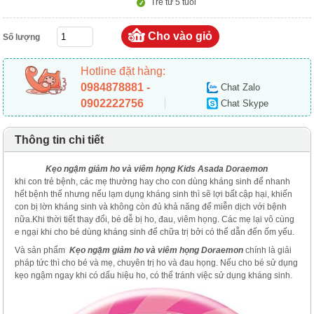
Trẻ từ 5 tuổi
Số lượng
Hotline đặt hàng:
0984878881 -
Chat Zalo
0902222756
Chat Skype
Thông tin chi tiết
Kẹo ngậm giảm ho và viêm họng Kids Asada Doraemon
khi con trẻ bệnh, các mẹ thường hay cho con dùng kháng sinh để nhanh
hết bệnh thế nhưng nếu lạm dụng kháng sinh thì sẽ lợi bất cập hại, khiến
con bị lờn kháng sinh và không còn đủ khả năng để miễn dịch với bệnh
nữa.Khi thời tiết thay đổi, bé dễ bị ho, đau, viêm họng. Các mẹ lại vô cùng
e ngại khi cho bé dùng kháng sinh để chữa trị bởi có thể dẫn đến ốm yếu.
Và sản phẩm
Kẹo ngậm giảm ho và viêm họng Doraemon
chính là giải
pháp tức thì cho bé và mẹ, chuyên trị ho và đau họng. Nếu cho bé sử dụng
kẹo ngậm ngay khi có dấu hiệu ho, có thể tránh việc sử dụng kháng sinh.