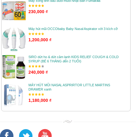
Máy xông tinh dầu đuổi muỗi Nhật Bản Fumakilla
230,000 ₫
Máy hút mũi OCCObaby Baby Nasal Aspirator với 3 kích cỡ
1,200,000 ₫
SIRO dứt ho & dứt cảm lạnh KIDS RELIEF COUGH & COLD
SYRUP (BÉ 6 THÁNG đến 2 TUỔI)
240,000 ₫
MÁY HÚT MŨI NASAL ASPRIRTOR LITTLE MARTINS
DRAWER xanh
1,180,000 ₫