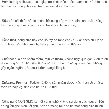
-Hàm lượng nhiều axit amin giúp trẻ phát triển khỏe mạnh hơn và thích thú 
tập thể dục cũng như các trò chơi vận động thể thao.
-Sữa còn cải thiện hệ tiêu hóa nhờ cung cấp men vi sinh cho ruột, đồng 
thời bổ sung nhiều chất xơ cho bé không bị tiêu chảy.
-Đồng thời, dòng sữa này còn hỗ trợ bé tăng cân đều đặn theo như ý ba 
mẹ nhưng vẫn khỏe mạnh, thông minh theo từng thời kỳ.
-Chất bột của sản phẩm mềm, mịn và thơm, không ngọt quá gắt, kích thích 
được vị giác của bé nên sẽ làm bé thích thú mà uống ngon lành, không 
gây ngán, ngăn chặn được tình trạng biếng ăn.
-Enfagrow Premium Toddler là dòng sản phẩm được xác nhận về chất an 
toàn và hợp vệ sinh cho bé từ 1 - 3 tuổi.
-Công nghệ NON-GMO là một công nghệ không sử dụng các nguyên liệu 
có nguồn gốc biến đổi gen, nên sẽ mang tới cho bé một dòng sữa thuần 