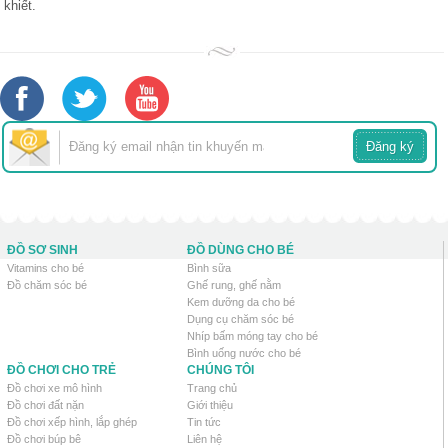
khiết.
ĐỒ SƠ SINH
ĐỒ DÙNG CHO BÉ
Vitamins cho bé
Bình sữa
Đồ chăm sóc bé
Ghế rung, ghế nằm
Kem dưỡng da cho bé
Dụng cụ chăm sóc bé
Nhíp bấm móng tay cho bé
Bình uống nước cho bé
ĐỒ CHƠI CHO TRẺ
CHÚNG TÔI
Đồ chơi xe mô hình
Trang chủ
Đồ chơi đất nặn
Giới thiệu
Đồ chơi xếp hình, lắp ghép
Tin tức
Đồ chơi búp bê
Liên hệ