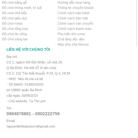
Đồ chơi bằng gỗ
Hướng dẫn mua hàng
Đồ chơi thông minh, trí tuệ
Thông tin chuyển khoản
Đồ chơi nhà bếp
Chính sách bảo hành
Đồ chơi giáo dục
Chính sách bảo mật
Đồ chơi robot
Chính sách vận chuyển
Đồ chơi tổng hợp
Chính sách thanh toán
Đồ chơi ăn uống
Phụ kiện thú cưng
Đồ chơi sáng tạo
Quà tặng độc đáo
Máy pha sữa Niucun
LIÊN HỆ VỚI CHÚNG TÔI
Địa chỉ:
CS 1: ngách 6/6 Đội Nhân, số nhà 29,
Q.Ba Đình, Hà Nội (Ô tô tận cửa)
CS 2: 232 Tôn thất thuyết, P.33, Q.4, HCM
- HKD: Siêu thị mẹ và bé
- Số ĐKKD: 01A8018343
do UBND quận Ba Đình
cấp ngày 20/08/2015
- Chủ website: Tạ Thị Lịch
Tel:
0984878881 - 0902222756
Email:
nguyenlinhbabyborn@gmail.com