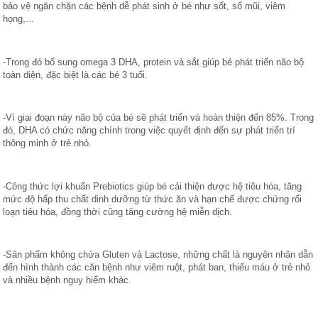
bảo vệ ngăn chặn các bệnh dễ phát sinh ở bé như sốt, sổ mũi, viêm 
họng,...
-Trong đó bổ sung omega 3 DHA, protein và sắt giúp bé phát triển não bộ 
toàn diện, đặc biệt là các bé 3 tuổi.
-Vì giai đoạn này não bộ của bé sẽ phát triển và hoàn thiện đến 85%. Trong 
đó, DHA có chức năng chính trong việc quyết định đến sự phát triển trí 
thông minh ở trẻ nhỏ.
-Công thức lợi khuẩn Prebiotics giúp bé cải thiện được hệ tiêu hóa, tăng 
mức độ hấp thu chất dinh dưỡng từ thức ăn và hạn chế được chứng rối 
loạn tiêu hóa, đồng thời cũng tăng cường hệ miễn dịch.
-Sản phẩm không chứa Gluten và Lactose, những chất là nguyên nhân dẫn 
đến hình thành các căn bệnh như viêm ruột, phát ban, thiếu máu ở trẻ nhỏ 
và nhiều bệnh nguy hiểm khác.