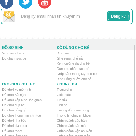
ĐỒ SƠ SINH
ĐỒ DÙNG CHO BÉ
Vitamins cho bé
Bình sữa
Đồ chăm sóc bé
Ghế rung, ghế nằm
Kem dưỡng da cho bé
Dụng cụ chăm sóc bé
Nhíp bấm móng tay cho bé
Bình uống nước cho bé
ĐỒ CHƠI CHO TRẺ
CHÚNG TÔI
Đồ chơi xe mô hình
Trang chủ
Đồ chơi đất nặn
Giới thiệu
Đồ chơi xếp hình, lắp ghép
Tin tức
Đồ chơi búp bê
Liên hệ
Đồ chơi bằng gỗ
Hướng dẫn mua hàng
Đồ chơi thông minh, trí tuệ
Thông tin chuyển khoản
Đồ chơi nhà bếp
Chính sách bảo hành
Đồ chơi giáo dục
Chính sách bảo mật
Đồ chơi robot
Chính sách vận chuyển