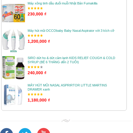
Máy xông tinh dầu đuổi muỗi Nhật Bản Fumakilla
230,000 ₫
Máy hút mũi OCCObaby Baby Nasal Aspirator với 3 kích cỡ
1,200,000 ₫
SIRO dứt ho & dứt cảm lạnh KIDS RELIEF COUGH & COLD
SYRUP (BÉ 6 THÁNG đến 2 TUỔI)
240,000 ₫
MÁY HÚT MŨI NASAL ASPRIRTOR LITTLE MARTINS
DRAWER xanh
1,180,000 ₫