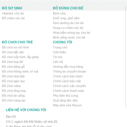
ĐỒ SƠ SINH
ĐỒ DÙNG CHO BÉ
Vitamins cho bé
Bình sữa
Đồ chăm sóc bé
Ghế rung, ghế nằm
Kem dưỡng da cho bé
Dụng cụ chăm sóc bé
Nhíp bấm móng tay cho bé
Bình uống nước cho bé
ĐỒ CHƠI CHO TRẺ
CHÚNG TÔI
Đồ chơi xe mô hình
Trang chủ
Đồ chơi đất nặn
Giới thiệu
Đồ chơi xếp hình, lắp ghép
Tin tức
Đồ chơi búp bê
Liên hệ
Đồ chơi bằng gỗ
Hướng dẫn mua hàng
Đồ chơi thông minh, trí tuệ
Thông tin chuyển khoản
Đồ chơi nhà bếp
Chính sách bảo hành
Đồ chơi giáo dục
Chính sách bảo mật
Đồ chơi robot
Chính sách vận chuyển
Đồ chơi tổng hợp
Chính sách thanh toán
Đồ chơi ăn uống
Phụ kiện thú cưng
Đồ chơi sáng tạo
Quà tặng độc đáo
Máy pha sữa Niucun
LIÊN HỆ VỚI CHÚNG TÔI
Địa chỉ:
CS 1: ngách 6/6 Đội Nhân, số nhà 29,
Q.Ba Đình, Hà Nội (Ô tô tận cửa)