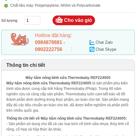
Chất liệu máy: Polypropylene, Nhôm và Polycarbonate
Số lượng
Hotline đặt hàng:
0984878881 -
Chat Zalo
0902222756
Chat Skype
Thông tin chi tiết
Máy hâm nóng bình sữa Thermobaby REF224005
Máy hâm nóng bình sữa Thermobaby REF224005
là sản phẩm phụ kiện
bình sữa được cung cấp bởi hãng Thermobaby (Pháp). Trong 60 năm
nghiên cứu và cũng cấp sản phẩm, Thermobaby luôn cam kết bảo vệ tốt
thành phần dinh dưỡng trong thực phẩm, an toàn cho bé. Sản phẩm mang
đẩy đủ các tiêu chuẩn an toàn cho bé, đã được kiểm nghiệm và phân phối
trên nhiều quốc gia.
Thông tin chi tiết về Máy hâm nóng bình sữa Thermobaby REF224005:
- Sản phẩm sử dụng cho tất cả các loại kích cỡ bình sữa nhựa, thủy tinh cổ
rộng, cổ hẹp và hộp thức ăn khác.