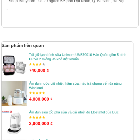
- Shop Babyborn - số 29 ngách 6/6 phố Đội Nhân, Q. Ba Đình, Hà Nội.
-
Sản phẩm liên quan
Túi giữ lạnh bình sữa Unimom UM870016 Hàn Quốc gồm 5 bình
PP và 2 miếng đá khô diệt khuẩn
740,000 ₫
Ấm đun nước giữ nhiệt, hâm sữa, nấu trà chưng yến đa năng
Wincloud
4,000,000 ₫
Ấm đun siêu tốc pha sữa và giữ nhiệt độ Elbstaffel của Đức
2,900,000 ₫