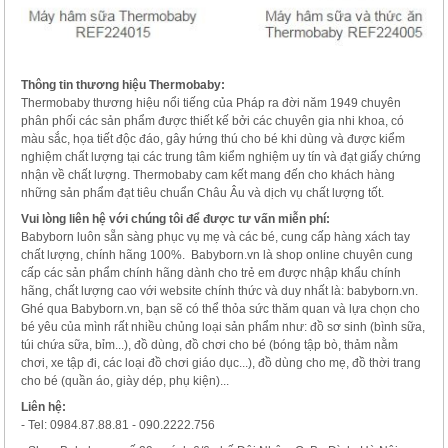
Thông tin thương hiệu Thermobaby:
Thermobaby thương hiệu nổi tiếng của Pháp ra đời năm 1949 chuyên
phân phối các sản phẩm được thiết kế bởi các chuyên gia nhi khoa, có
màu sắc, họa tiết độc đáo, gây hứng thú cho bé khi dùng và được kiểm
nghiệm chất lượng tại các trung tâm kiểm nghiệm uy tín và đạt giấy chứng
nhận về chất lượng. Thermobaby cam kết mang đến cho khách hàng
những sản phẩm đạt tiêu chuẩn Châu Âu và dịch vụ chất lượng tốt.
Vui lòng liên hệ với chúng tôi để được tư vấn miễn phí:
Babyborn luôn sẵn sàng phục vụ mẹ và các bé, cung cấp hàng xách tay
chất lượng, chính hãng 100%. Babyborn.vn là shop online chuyên cung
cấp các sản phẩm chính hãng dành cho trẻ em được nhập khẩu chính
hãng, chất lượng cao với website chính thức và duy nhất là: babyborn.vn.
Ghé qua Babyborn.vn, bạn sẽ có thể thỏa sức thăm quan và lựa chọn cho
bé yêu của mình rất nhiều chủng loại sản phẩm như: đồ sơ sinh (bình sữa,
túi chứa sữa, bỉm...), đồ dùng, đồ chơi cho bé (bóng tập bò, thảm nằm
chơi, xe tập đi, các loại đồ chơi giáo dục...), đồ dùng cho mẹ, đồ thời trang
cho bé (quần áo, giày dép, phụ kiện)...
Liên hệ:
- Tel: 0984.87.88.81 - 090.2222.756