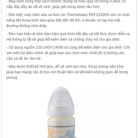
- Máy hâm nóng một cách nhanh chóng và hiệu quả chỉ trong 4 phút, có
nắp đậy đầy đủ rất vệ sinh, giúp giữ nóng được lâu hơn.
- Đặc biệt, máy hâm sữa và thức ăn Thermobaby REF224005 còn có chức
năng tiệt trùng bình sữa giúp diệt đến 99,9% vi khuẩn có hại mà mắt
thường không nhìn thấy.
- Đèn báo hiệu đi kèm báo hiệu quá trình bắt đầu và kết thúc được diễn ra.
Hệ thống tự tắt sẽ giúp tiết kiệm điện và chống cháy nổ cho gia đình.
- Sử dụng nguồn 220-240V-240W vô cùng tiết kiệm điện cho gia đình. Chỉ
với một nút điều chỉnh sẽ giúp bạn lựa chọn mức nhiệt độ lý tưởng cho
cữa và đồ ăn cho bé.
- Máy được thiết kế nhỏ gọn, dễ vệ sinh lau chùi, trọng lượng siêu nhẹ
giúp bạn mang vác đi mọi nơi thuận tiện và tiết kiệm không gian để trong
phòng.