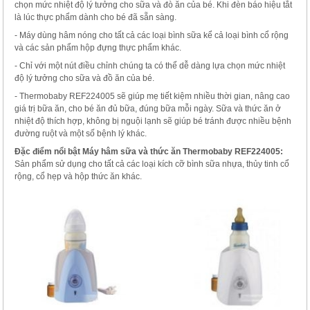
chọn mức nhiệt độ lý tưởng cho sữa và đò ăn của bé. Khi đèn báo hiệu tắt
là lúc thực phẩm dành cho bé đã sẵn sàng.
- Máy dùng hâm nóng cho tất cả các loại bình sữa kể cả loại bình cổ rộng
và các sản phẩm hộp đựng thực phẩm khác.
- Chỉ với một nút điều chỉnh chúng ta có thể dễ dàng lựa chọn mức nhiệt
độ lý tưởng cho sữa và đồ ăn của bé.
- Thermobaby REF224005 sẽ giúp mẹ tiết kiệm nhiều thời gian, nâng cao
giá trị bữa ăn, cho bé ăn đủ bữa, đúng bữa mỗi ngày. Sữa và thức ăn ở
nhiệt độ thích hợp, không bị nguội lạnh sẽ giúp bé tránh được nhiều bệnh
đường ruột và một số bệnh lý khác.
Đặc điểm nổi bật Máy hâm sữa và thức ăn Thermobaby REF224005:
Sản phẩm sử dụng cho tất cả các loại kích cỡ bình sữa nhựa, thủy tinh cổ
rộng, cổ hẹp và hộp thức ăn khác.