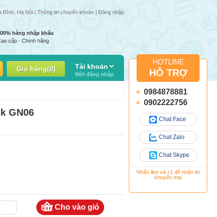
ng tuần | Giá 1 số mặt hàng có thể thay đổi do giá nhập thay đổi
a Đình, Hà Nội |
Thông tin chuyển khoản
|
Đăng nhập
100% hàng nhập khẩu
ao cấp - Chính hãng
HOTLINE
Tài khoản
Giỏ hàng
(
0
)
HỖ TRỢ
Mời đăng nhập
0984878881
0902222756
ck GN06
Chat Face
Chat Zalo
Chat Skype
Nhấn like và +1 để nhận tin
khuyến mại