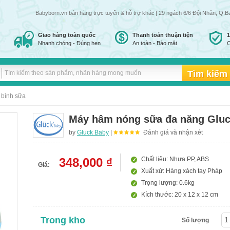
Babyborn.vn bán hàng trực tuyến & hỗ trợ khách hàng đến 24h đêm tất cả các ngày tro
| 29 ngách 6/6 Đội Nhân, Q.B
Giao hàng toàn quốc
Thanh toán thuận tiện
Nhanh chóng - Đúng hẹn
An toàn - Bảo mật
C
 bình sữa
Máy hâm nóng sữa đa năng Glu
by
Gluck Baby
|
Đánh giá và nhận xét
348,000 ₫
Chất liệu: Nhựa PP, ABS
Giá:
Xuất xứ: Hàng xách tay Pháp
Trọng lượng: 0.6kg
Kích thước: 20 x 12 x 12 cm
Trong kho
Số lượng