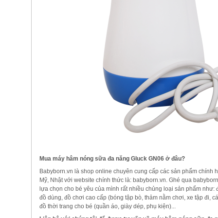
Mua máy hâm nóng sữa đa năng Gluck GN06 ở đâu?
Babyborn.vn là shop online chuyên cung cấp các sản phẩm chính 
Mỹ, Nhật với website chính thức là: babyborn.vn. Ghé qua babyborn
lựa chọn cho bé yêu của mình rất nhiều chủng loại sản phẩm như: đồ 
đồ dùng, đồ chơi cao cấp (bóng tập bò, thảm nằm chơi, xe tập đi, cá
đồ thời trang cho bé (quần áo, giày dép, phụ kiện)...