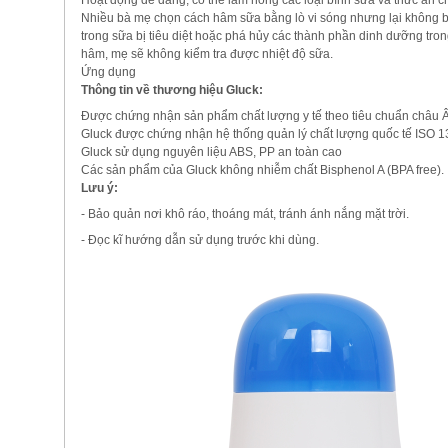
Hoạt động dễ dàng, có thể làm nóng các loại bình sữa và thức ăn ch
Nhiều bà mẹ chọn cách hâm sữa bằng lò vi sóng nhưng lại không biế
trong sữa bị tiêu diệt hoặc phá hủy các thành phần dinh dưỡng trong
hâm, mẹ sẽ không kiểm tra được nhiệt độ sữa.
Ứng dụng
Thông tin về thương hiệu Gluck:
Được chứng nhận sản phẩm chất lượng y tế theo tiêu chuẩn châu 
Gluck được chứng nhận hệ thống quản lý chất lượng quốc tế ISO 
Gluck sử dụng nguyên liệu ABS, PP an toàn cao
Các sản phẩm của Gluck không nhiễm chất Bisphenol A (BPA free).
Lưu ý:
- Bảo quản nơi khô ráo, thoáng mát, tránh ánh nắng mặt trời.
- Đọc kĩ hướng dẫn sử dụng trước khi dùng.