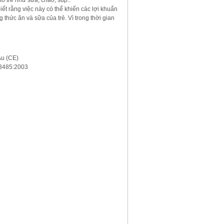
o trẻ như sữa, cháo, súp..
t rằng việc này có thể khiến các lợi khuẩn
 thức ăn và sữa của trẻ. Vì trong thời gian
Âu (CE)
13485:2003