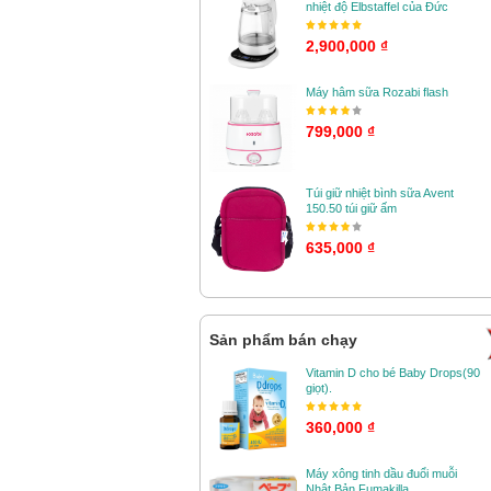
nhiệt độ Elbstaffel của Đức
2,900,000 ₫
Máy hâm sữa Rozabi flash
799,000 ₫
Túi giữ nhiệt bình sữa Avent
150.50 túi giữ ấm
635,000 ₫
Sản phẩm bán chạy
Vitamin D cho bé Baby Drops(90
giọt).
360,000 ₫
Máy xông tinh dầu đuổi muỗi
Nhật Bản Fumakilla