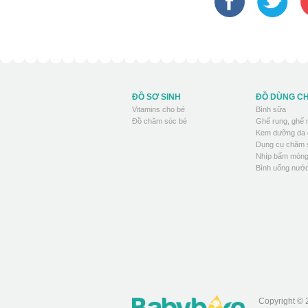
ĐỒ SƠ SINH
ĐỒ DÙNG C
Vitamins cho bé
Bình sữa
Đồ chăm sóc bé
Ghế rung, ghế
Kem dưỡng da 
Dụng cụ chăm 
Nhíp bấm móng
Bình uống nước
Copyright © 