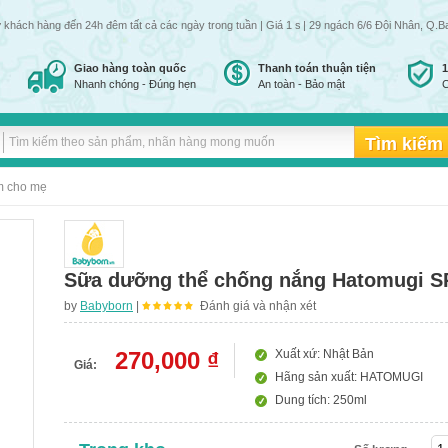
ch hàng đến 24h đêm tất cả các ngày trong tuần | Giá 1 số mặt hàng có thể thay đổi do giá 
| 29 ngách 6/6 Đội Nhân, Q.B
Giao hàng toàn quốc
Thanh toán thuận tiện
Nhanh chóng - Đúng hẹn
An toàn - Bảo mật
C
m cho mẹ
Sữa dưỡng thể chống nắng Hatomugi S
by
Babyborn
|
Đánh giá và nhận xét
270,000 ₫
Xuất xứ: Nhật Bản
Giá:
Hãng sản xuất: HATOMUGI
Dung tích: 250ml