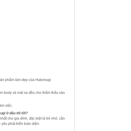
ác sản phẩm làm đẹp của Hatomugi
lên body và mát xa đều cho thẩm thấu vào
àm việc.
ugi
ở đâu thì tốt?
hất cho gia đình, đặc biệt là trẻ nhỏ, cần
yêu phát triển toàn diện.