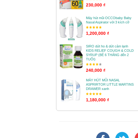
230,000 ₫
Máy hút mũi OCCObaby Baby
Nasal Aspirator với 3 kích cỡ
1,200,000 ₫
SIRO dứt ho & dứt cảm lạnh
KIDS RELIEF COUGH & COLD
SYRUP (BÉ 6 THÁNG đến 2
TUỔI)
240,000 ₫
MÁY HÚT MŨI NASAL
ASPRIRTOR LITTLE MARTINS
DRAWER xanh
1,180,000 ₫