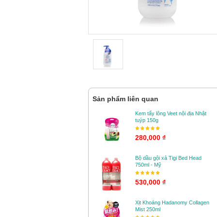
Sản phẩm liên quan
Kem tẩy lông Veet nội địa Nhật
tuýp 150g
280,000 ₫
Bộ dầu gội xả Tigi Bed Head
750ml - Mỹ
530,000 ₫
Xịt Khoáng Hadanomy Collagen
Mist 250ml