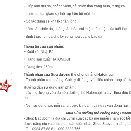
- Giúp làm dịu da, chống viêm, cải thiện tình trạng mụn, trứng cá.
- Làm mịn da, giảm sự thô ráp trên bề mặt da.
- Có tác dụng se khít lỗ chân lông.
- Làm săn chắc da, chống lão hóa, cải thiện dấu hiệu của tuổi tác.
- Bình thường hóa chu kỳ sừng hóa của tế bào da.
Thông tin của sản phẩm:
+ Xuất xứ: Nhật Bản
+ Hãng sản xuất: HATOMUGI
+ Dung tích: 250ml
Thành phần của Sữa dưỡng thể chống nắng Hatomugi:
- Thành phần chính là hạt Coix ,ý dĩ là nguyên liệu chính trong c
Hướng dẫn sử dụng sản phẩm:
- Lấy một lượng vừa đủ sữa dưỡng thể Hatomugi ra tay , thoa đều 
da.
- Nên sử dụng vào mỗi sáng trước khi dành cả ngày vận động hay l
Mua
Sữa dưỡng thể chống nắng Hatom
- Shop Babyborn là địa chỉ uy tín của các bà mẹ muốn chăm sóc tốt n
được nâng niu và phát triển toàn diện nhất. Shop Babyborn cùng bé 
- Tel: 0984.87.88.81 - 090.2222.756