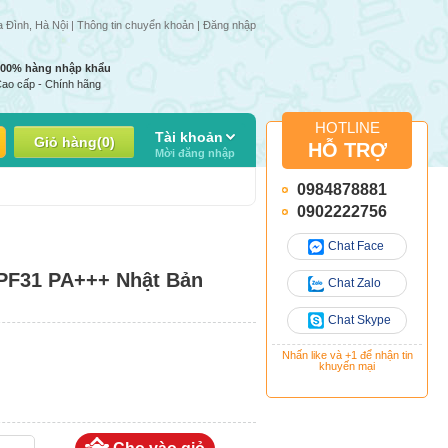
nhập thay đổi
a Đình, Hà Nội |
Thông tin chuyển khoản
|
Đăng nhập
100% hàng nhập khẩu
ao cấp - Chính hãng
HOTLINE
Tài khoản
Giỏ hàng
(
0
)
HỖ TRỢ
Mời đăng nhập
0984878881
0902222756
Chat Face
PF31 PA+++ Nhật Bản
Chat Zalo
Chat Skype
Nhấn like và +1 để nhận tin
khuyến mại