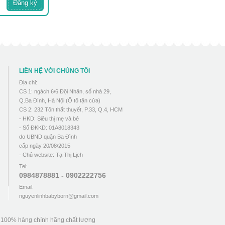
LIÊN HỆ VỚI CHÚNG TÔI
Địa chỉ:
CS 1: ngách 6/6 Đội Nhân, số nhà 29,
Q.Ba Đình, Hà Nội (Ô tô tận cửa)
CS 2: 232 Tôn thất thuyết, P.33, Q.4, HCM
- HKD: Siêu thị mẹ và bé
- Số ĐKKD: 01A8018343
do UBND quận Ba Đình
cấp ngày 20/08/2015
- Chủ website: Tạ Thị Lịch
Tel:
0984878881 - 0902222756
Email:
nguyenlinhbabyborn@gmail.com
u 100% hàng chính hãng chất lượng