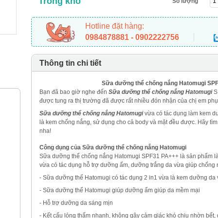
Trong kho
Số lượng
Hotline đặt hàng:
0984878881 - 0902222756
Thông tin chi tiết
Sữa dưỡng thể chống nắng Hatomugi SP
Bạn đã bao giờ nghe đến
Sữa dưỡng thể chống nắng Hatomugi
S
được tung ra thị trường đã được rất nhiều đón nhận của chị em phụ
Sữa dưỡng thể chống nắng Hatomugi
vừa có tác dụng làm kem dư
là kem chống nắng, sử dụng cho cả body và mặt đều được. Hãy tìm 
nha!
Công dụng của Sữa dưỡng thể chống nắng Hatomugi
Sữa dưỡng thể chống nắng Hatomugi SPF31 PA+++ là sản phẩm là
vừa có tác dụng hỗ trợ dưỡng ẩm, dưỡng trắng da vừa giúp chống 
- Sữa dưỡng thể Hatomugi có tác dụng 2 in1 vừa là kem dưỡng da
- Sữa dưỡng thể Hatomugi giúp dưỡng ẩm giúp da mềm mại
- Hỗ trợ dưỡng da sáng mịn
- Kết cấu lỏng thấm nhanh, không gây cảm giác khó chịu nhờn bết, 