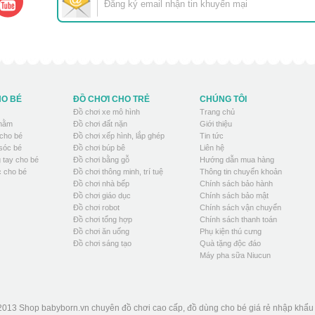
HO BÉ
ĐỒ CHƠI CHO TRẺ
CHÚNG TÔI
Đồ chơi xe mô hình
Trang chủ
 nằm
Đồ chơi đất nặn
Giới thiệu
cho bé
Đồ chơi xếp hình, lắp ghép
Tin tức
sóc bé
Đồ chơi búp bê
Liên hệ
 tay cho bé
Đồ chơi bằng gỗ
Hướng dẫn mua hàng
 cho bé
Đồ chơi thông minh, trí tuệ
Thông tin chuyển khoản
Đồ chơi nhà bếp
Chính sách bảo hành
Đồ chơi giáo dục
Chính sách bảo mật
Đồ chơi robot
Chính sách vận chuyển
Đồ chơi tổng hợp
Chính sách thanh toán
Đồ chơi ăn uống
Phụ kiện thú cưng
Đồ chơi sáng tạo
Quà tặng độc đáo
Máy pha sữa Niucun
2013 Shop babyborn.vn chuyên đồ chơi cao cấp, đồ dùng cho bé giá rẻ nhập khẩ