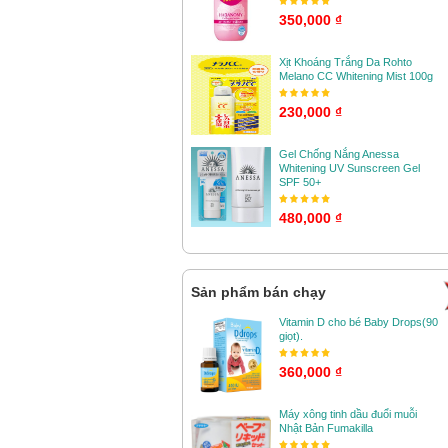
350,000 ₫
Xịt Khoáng Trắng Da Rohto
Melano CC Whitening Mist 100g
230,000 ₫
Gel Chống Nắng Anessa
Whitening UV Sunscreen Gel
SPF 50+
480,000 ₫
Sản phẩm bán chạy
Vitamin D cho bé Baby Drops(90
giọt).
360,000 ₫
Máy xông tinh dầu đuổi muỗi
Nhật Bản Fumakilla