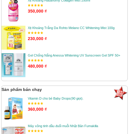
Xịt Khoáng Hadanomy Collagen Mist 250ml
350,000 ₫
Xịt Khoáng Trắng Da Rohto Melano CC Whitening Mist 100g
230,000 ₫
Gel Chống Nắng Anessa Whitening UV Sunscreen Gel SPF 50+
480,000 ₫
Sản phẩm bán chạy
Vitamin D cho bé Baby Drops(90 giọt).
360,000 ₫
Máy xông tinh dầu đuổi muỗi Nhật Bản Fumakilla