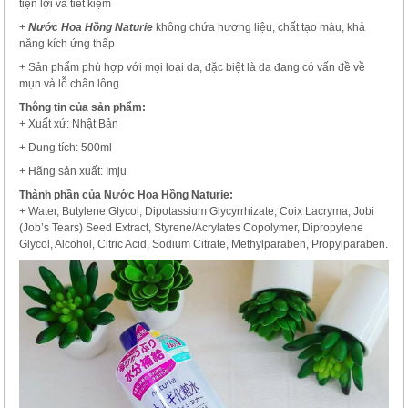
tiện lợi và tiết kiệm
+
Nước Hoa Hồng Naturie
không chứa hương liệu, chất tạo màu, khả
năng kích ứng thấp
+ Sản phẩm phù hợp với mọi loại da, đặc biệt là da đang có vấn đề về
mụn và lỗ chân lông
Thông tin của sản phẩm:
+ Xuất xứ: Nhật Bản
+ Dung tích: 500ml
+ Hãng sản xuất: Imju
Thành phần của Nước Hoa Hồng Naturie:
+ Water, Butylene Glycol, Dipotassium Glycyrrhizate, Coix Lacryma, Jobi
(Job’s Tears) Seed Extract, Styrene/Acrylates Copolymer, Dipropylene
Glycol, Alcohol, Citric Acid, Sodium Citrate, Methylparaben, Propylparaben.