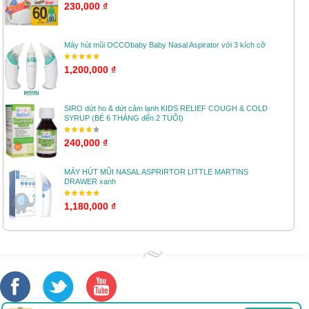
230,000 ₫
Máy hút mũi OCCObaby Baby Nasal Aspirator với 3 kích cỡ
1,200,000 ₫
SIRO dứt ho & dứt cảm lạnh KIDS RELIEF COUGH & COLD
SYRUP (BÉ 6 THÁNG đến 2 TUỔI)
240,000 ₫
MÁY HÚT MŨI NASAL ASPRIRTOR LITTLE MARTINS
DRAWER xanh
1,180,000 ₫