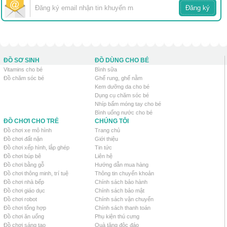
ĐỒ SƠ SINH
ĐỒ DÙNG CHO BÉ
Vitamins cho bé
Bình sữa
Đồ chăm sóc bé
Ghế rung, ghế nằm
Kem dưỡng da cho bé
Dụng cụ chăm sóc bé
Nhíp bấm móng tay cho bé
Bình uống nước cho bé
ĐỒ CHƠI CHO TRẺ
CHÚNG TÔI
Đồ chơi xe mô hình
Trang chủ
Đồ chơi đất nặn
Giới thiệu
Đồ chơi xếp hình, lắp ghép
Tin tức
Đồ chơi búp bê
Liên hệ
Đồ chơi bằng gỗ
Hướng dẫn mua hàng
Đồ chơi thông minh, trí tuệ
Thông tin chuyển khoản
Đồ chơi nhà bếp
Chính sách bảo hành
Đồ chơi giáo dục
Chính sách bảo mật
Đồ chơi robot
Chính sách vận chuyển
Đồ chơi tổng hợp
Chính sách thanh toán
Đồ chơi ăn uống
Phụ kiện thú cưng
Đồ chơi sáng tạo
Quà tặng độc đáo