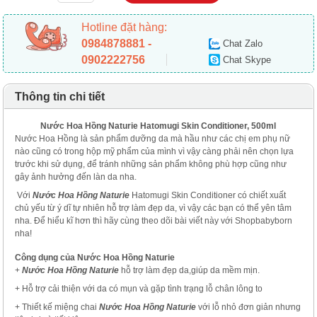
Hotline đặt hàng:
0984878881 -
Chat Zalo
0902222756
Chat Skype
Thông tin chi tiết
Nước Hoa Hồng Naturie Hatomugi Skin Conditioner, 500ml
Nước Hoa Hồng là sản phẩm dưỡng da mà hầu như các chị em phụ nữ
nào cũng có trong hộp mỹ phẩm của mình vì vậy càng phải nên chọn lựa
trước khi sử dụng, để tránh những sản phẩm không phù hợp cũng như
gây ảnh hưởng đến làn da nha.
Với
Nước Hoa Hồng Naturie
Hatomugi Skin Conditioner có chiết xuất
chủ yếu từ ý dĩ tự nhiên hỗ trợ làm đẹp da, vì vậy các bạn có thể yên tâm
nha. Để hiểu kĩ hơn thì hãy cùng theo dõi bài viết này với Shopbabyborn
nha!
Công dụng của Nước Hoa Hồng Naturie
+
Nước Hoa Hồng Naturie
hỗ trợ làm đẹp da,giúp da mềm mịn.
+ Hỗ trợ cải thiện với da có mụn và gặp tình trạng lỗ chân lông to
+ Thiết kế miệng chai
Nước Hoa Hồng Naturie
với lỗ nhỏ đơn giản nhưng