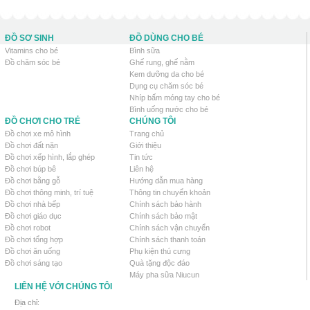
ĐỒ SƠ SINH
ĐỒ DÙNG CHO BÉ
Vitamins cho bé
Bình sữa
Đồ chăm sóc bé
Ghế rung, ghế nằm
Kem dưỡng da cho bé
Dụng cụ chăm sóc bé
Nhíp bấm móng tay cho bé
Bình uống nước cho bé
ĐỒ CHƠI CHO TRẺ
CHÚNG TÔI
Đồ chơi xe mô hình
Trang chủ
Đồ chơi đất nặn
Giới thiệu
Đồ chơi xếp hình, lắp ghép
Tin tức
Đồ chơi búp bê
Liên hệ
Đồ chơi bằng gỗ
Hướng dẫn mua hàng
Đồ chơi thông minh, trí tuệ
Thông tin chuyển khoản
Đồ chơi nhà bếp
Chính sách bảo hành
Đồ chơi giáo dục
Chính sách bảo mật
Đồ chơi robot
Chính sách vận chuyển
Đồ chơi tổng hợp
Chính sách thanh toán
Đồ chơi ăn uống
Phụ kiện thú cưng
Đồ chơi sáng tạo
Quà tặng độc đáo
Máy pha sữa Niucun
LIÊN HỆ VỚI CHÚNG TÔI
Địa chỉ: