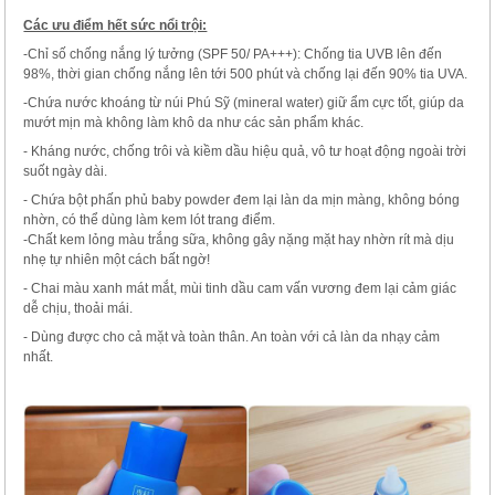
Các ưu điểm hết sức nổi trội:
-Chỉ số chống nắng lý tưởng (SPF 50/ PA+++): Chống tia UVB lên đến
98%, thời gian chống nắng lên tới 500 phút và chống lại đến 90% tia UVA.
-Chứa nước khoáng từ núi Phú Sỹ (mineral water) giữ ẩm cực tốt, giúp da
mướt mịn mà không làm khô da như các sản phẩm khác.
- Kháng nước, chống trôi và kiềm dầu hiệu quả, vô tư hoạt động ngoài trời
suốt ngày dài.
- Chứa bột phấn phủ baby powder đem lại làn da mịn màng, không bóng
nhờn, có thể dùng làm kem lót trang điểm.
-Chất kem lỏng màu trắng sữa, không gây nặng mặt hay nhờn rít mà dịu
nhẹ tự nhiên một cách bất ngờ!
- Chai màu xanh mát mắt, mùi tinh dầu cam vấn vương đem lại cảm giác
dễ chịu, thoải mái.
- Dùng được cho cả mặt và toàn thân. An toàn với cả làn da nhạy cảm
nhất.