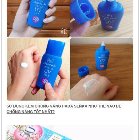
SỬ DỤNG KEM CHỐNG NẮNG HADA SENKA NHƯ THẾ NÀO ĐỂ
CHỐNG NẮNG TỐT NHẤT?