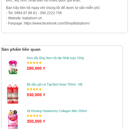
Đức, Mỹ, Anh, Nhật Bản và nhiều quốc gia khác.
Bạn hãy liên hệ ngay với chúng tôi để được tư vấn miễn phí:
- Tel: 0984.87.88.81 - 090.2222.756
- Website: babyborn.vn
- Fanpage: https://www.facebook.com/ShopBabyborn/
Sản phẩm liên quan
Kem tẩy lông Veet nội địa Nhật tuýp 150g
280,000 ₫
Bộ dầu gội xả Tigi Bed Head 750ml - Mỹ
530,000 ₫
Xịt Khoáng Hadanomy Collagen Mist 250ml
350,000 ₫