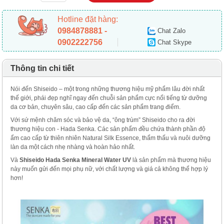
Hotline đặt hàng:
0984878881 -
Chat Zalo
0902222756
Chat Skype
Thông tin chi tiết
Nói đến Shiseido – một trong những thương hiệu mỹ phẩm lâu đời nhất
thế giới, phái đẹp nghĩ ngay đến chuỗi sản phẩm cực nổi tiếng từ dưỡng
da cơ bản, chuyên sâu, cao cấp đến các sản phẩm trang điểm.
Với sứ mệnh chăm sóc và bảo vệ da, “ông trùm” Shiseido cho ra đời
thương hiệu con - Hada Senka. Các sản phẩm đều chứa thành phần độ
ẩm cao cấp từ thiên nhiên Natural Silk Essence, thẩm thấu và nuôi dưỡng
làn da một cách nhẹ nhàng và hoàn hảo nhất.
Và
Shiseido Hada Senka Mineral Water UV
là sản phẩm mà thương hiệu
này muốn gửi đến mọi phụ nữ, với chất lượng và giá cả không thể hợp lý
hơn!