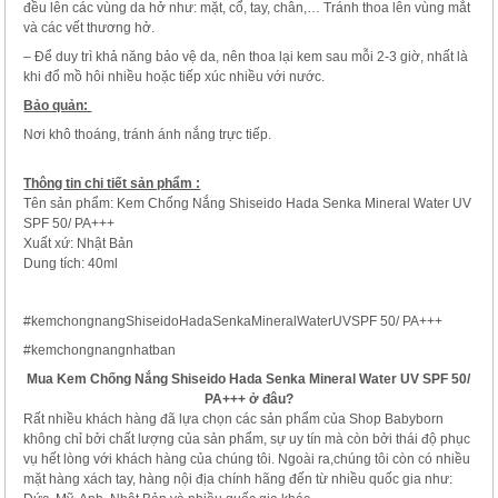
đều lên các vùng da hở như: mặt, cổ, tay, chân,… Tránh thoa lên vùng mắt
và các vết thương hở.
– Để duy trì khả năng bảo vệ da, nên thoa lại kem sau mỗi 2-3 giờ, nhất là
khi đổ mồ hôi nhiều hoặc tiếp xúc nhiều với nước.
Bảo quản:
Nơi khô thoáng, tránh ánh nắng trực tiếp.
Thông tin chi tiết sản phẩm :
Tên sản phẩm: Kem Chống Nắng Shiseido Hada Senka Mineral Water UV
SPF 50/ PA+++
Xuất xứ: Nhật Bản
Dung tích: 40ml
#kemchongnangShiseidoHadaSenkaMineralWaterUVSPF 50/ PA+++
#kemchongnangnhatban
Mua Kem Chống Nắng Shiseido Hada Senka Mineral Water UV SPF 50/
PA+++
ở đâu?
Rất nhiều khách hàng đã lựa chọn các sản phẩm của Shop Babyborn
không chỉ bởi chất lượng của sản phẩm, sự uy tín mà còn bởi thái độ phục
vụ hết lòng với khách hàng của chúng tôi. Ngoài ra,chúng tôi còn có nhiều
mặt hàng xách tay, hàng nội địa chính hãng đến từ nhiều quốc gia như: