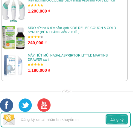
Máy hút mũi OCCObaby Baby Nasal Aspirator với 3 kích cỡ
1,200,000 ₫
SIRO dứt ho & dứt cảm lạnh KIDS RELIEF COUGH & COLD
SYRUP (BÉ 6 THÁNG đến 2 TUỔI)
240,000 ₫
MÁY HÚT MŨI NASAL ASPRIRTOR LITTLE MARTINS
DRAWER xanh
1,180,000 ₫