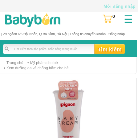
Mời đăng nhập
☰
0
(
)
| 29 ngách 6/6 Đội Nhân, Q.Ba Đình, Hà Nội |
Thông tin chuyển khoản
|
Đăng nhập
Trang chủ
Mỹ phẩm cho bé
Kem dưỡng da và chống hăm cho bé