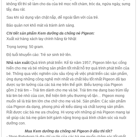
không tốt thì sẽ làm cho da của trẻ mọc nốt chàm, tróc da, ngứa ngáy, sưng
tấy, đau rát.
Sau khi sử dụng vặn chặt nắp, để ngoài tầm với của trẻ.
Bảo quản nơi khô mát và tránh ánh sáng.
Chi tiết sản phẩm Kem dưỡng da chống nẻ Pigeon:
Xuất xứ:hàng xách tay chính hãng từ Nhật
Trọng lượng: 50 gram.
Độ tuổi khuyến cáo: Trẻ sơ sinh trở lên.
Nhà sản xuất:
Quá trình phát triển: Kể từ năm 1957, Pigeon liên tục cống
hiến cho mẹ và bé những sản phẩm tốt nhất hỗ trợ quá trình phát triển của
bé. Thông qua việc nghiên cứu sâu rộng về việc phát triển các sản phẩm,
ứng dụng những công nghệ mới nhất và chất liệu tốt nhất Pigeon đã tạo
được sự tin tưởng của các bà mẹ trên thế giới. Biểu tượng của Pigeon
gồm 2 trái tim – Trái tim dành cho mẹ và bé. Trái tim mẹ đang bao trùm lấy
trái tim bé nhỏ của con, thể hiện tình yêu thương vô tận… Pigeon mong
muốn sẽ là trái tim lớn che chở cho mẹ và bé. Sản phẩm: Các sản phẩm
của Pigeon đa dạng, phong phú về kiểu dáng và chất lượng sản phẩm.
Rất được các bà mẹ ưa chuộng. Hi vọng với những gì mà Pigeon mang lại
sẽ giúp các bà mẹ giảm bớt gánh nặng trong quá trình chăm sóc và nuôi
dưỡng con.
Mua Kem dưỡng da chống nẻ Pigeon ở đâu thì tốt?
- Shop Babyborn là địa chỉ uy tín của các bà mẹ muốn chăm sóc tốt nhất