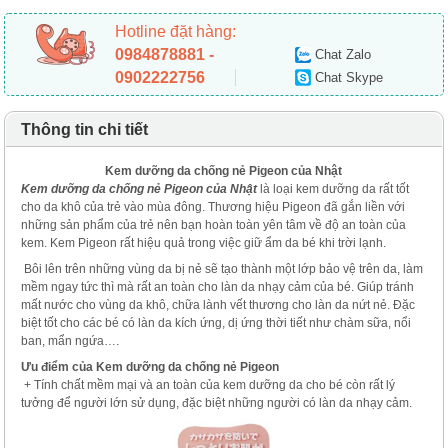
Hotline đặt hàng:
0984878881 -
Chat Zalo
0902222756
Chat Skype
Thông tin chi tiết
Kem dưỡng da chống nẻ Pigeon của Nhật
Kem dưỡng da chống nẻ Pigeon của Nhật
là loại kem dưỡng da rất tốt
cho da khô của trẻ vào mùa đông. Thương hiệu Pigeon đã gắn liền với
những sản phẩm của trẻ nên bạn hoàn toàn yên tâm về độ an toàn của
kem. Kem Pigeon rất hiệu quả trong việc giữ ẩm da bé khi trời lạnh.
Bôi lên trên những vùng da bị nẻ sẽ tạo thành một lớp bảo vệ trên da, làm
mềm ngay tức thì mà rất an toàn cho làn da nhạy cảm của bé. Giúp tránh
mất nước cho vùng da khô, chữa lành vết thương cho làn da nứt nẻ. Đặc
biệt tốt cho các bé có làn da kích ứng, dị ứng thời tiết như chàm sữa, nổi
ban, mẩn ngứa….
Ưu điểm của Kem dưỡng da chống nẻ Pigeon
+ Tính chất mềm mại và an toàn của kem dưỡng da cho bé còn rất lý
tưởng để người lớn sử dụng, đặc biệt những người có làn da nhạy cảm.