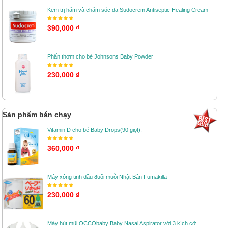
Kem trị hăm và chăm sóc da Sudocrem Antiseptic Healing Cream
390,000 ₫
Phấn thơm cho bé Johnsons Baby Powder
230,000 ₫
Sản phẩm bán chạy
Vitamin D cho bé Baby Drops(90 giọt).
360,000 ₫
Máy xông tinh dầu đuổi muỗi Nhật Bản Fumakilla
230,000 ₫
Máy hút mũi OCCObaby Baby Nasal Aspirator với 3 kích cỡ