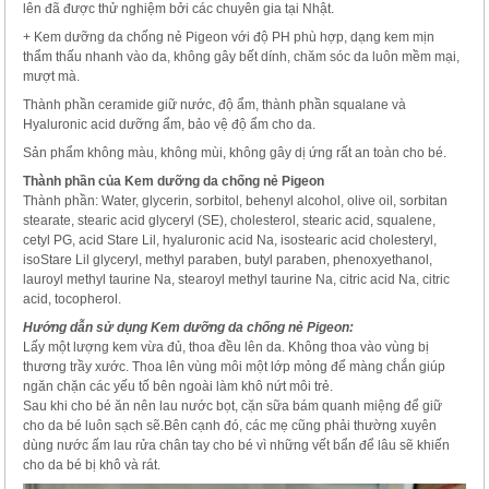
lên đã được thử nghiệm bởi các chuyên gia tại Nhật.
+ Kem dưỡng da chống nẻ Pigeon với độ PH phù hợp, dạng kem mịn
thẩm thấu nhanh vào da, không gây bết dính, chăm sóc da luôn mềm mại,
mượt mà.
Thành phần ceramide giữ nước, độ ẩm, thành phần squalane và
Hyaluronic acid dưỡng ẩm, bảo vệ độ ẩm cho da.
Sản phẩm không màu, không mùi, không gây dị ứng rất an toàn cho bé.
Thành phần của Kem dưỡng da chống nẻ Pigeon
Thành phần: Water, glycerin, sorbitol, behenyl alcohol, olive oil, sorbitan
stearate, stearic acid glyceryl (SE), cholesterol, stearic acid, squalene,
cetyl PG, acid Stare Lil, hyaluronic acid Na, isostearic acid cholesteryl,
isoStare Lil glyceryl, methyl paraben, butyl paraben, phenoxyethanol,
lauroyl methyl taurine Na, stearoyl methyl taurine Na, citric acid Na, citric
acid, tocopherol.
Hướng dẫn sử dụng Kem dưỡng da chống nẻ Pigeon:
Lấy một lượng kem vừa đủ, thoa đều lên da. Không thoa vào vùng bị
thương trầy xước. Thoa lên vùng môi một lớp mỏng để màng chắn giúp
ngăn chặn các yếu tố bên ngoài làm khô nứt môi trẻ.
Sau khi cho bé ăn nên lau nước bọt, cặn sữa bám quanh miệng để giữ
cho da bé luôn sạch sẽ.Bên cạnh đó, các mẹ cũng phải thường xuyên
dùng nước ấm lau rửa chân tay cho bé vì những vết bẩn để lâu sẽ khiến
cho da bé bị khô và rát.