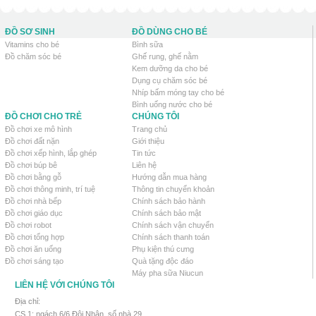
ĐỒ SƠ SINH
ĐỒ DÙNG CHO BÉ
Vitamins cho bé
Bình sữa
Đồ chăm sóc bé
Ghế rung, ghế nằm
Kem dưỡng da cho bé
Dụng cụ chăm sóc bé
Nhíp bấm móng tay cho bé
Bình uống nước cho bé
ĐỒ CHƠI CHO TRẺ
CHÚNG TÔI
Đồ chơi xe mô hình
Trang chủ
Đồ chơi đất nặn
Giới thiệu
Đồ chơi xếp hình, lắp ghép
Tin tức
Đồ chơi búp bê
Liên hệ
Đồ chơi bằng gỗ
Hướng dẫn mua hàng
Đồ chơi thông minh, trí tuệ
Thông tin chuyển khoản
Đồ chơi nhà bếp
Chính sách bảo hành
Đồ chơi giáo dục
Chính sách bảo mật
Đồ chơi robot
Chính sách vận chuyển
Đồ chơi tổng hợp
Chính sách thanh toán
Đồ chơi ăn uống
Phụ kiện thú cưng
Đồ chơi sáng tạo
Quà tặng độc đáo
Máy pha sữa Niucun
LIÊN HỆ VỚI CHÚNG TÔI
Địa chỉ:
CS 1: ngách 6/6 Đội Nhân, số nhà 29,