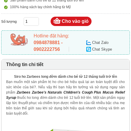
Sản phẩm dành cho trẻ từ 12 tháng tuổi trở lên
100% hàng xách tay chính hãng từ Mỹ
Số lượng
Hotline đặt hàng:
0984878881 -
Chat Zalo
0902222756
Chat Skype
Thông tin chi tiết
Siro ho Zarbees long đờm dành cho bé từ 12 tháng tuổi trở lên
Bạn muốn một sản phẩm trị ho cho bé hiệu quả lại an toàn tuyệt đối cho
sức khỏe của bé?. Nếu vậy thì bạn hãy tin tưởng và sử dụng ngay sản
phẩm
Zarbees Zarbee's Naturals Children's Cough Plus Mucus Relief
Syrup
thuốc ho long đờm dành cho trẻ 12 tuổi trở lên. Một sản phẩm ngay
lập tức thuyết phục và chiếm trọn được niềm tin của rất nhiều bậc cha mẹ
trên toàn thế giới sau khi sử dụng bởi hiệu quả nhanh chóng và tính an
toàn tuyệt đối.