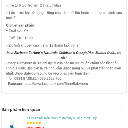
+ Trẻ từ 6 tuổi trở lên: 2 thìa 5ml/lần
+ Lắc trước khi sử dụng. Uống cách 4h mỗi lần hoặc theo sự chỉ định của
bác sĩ.
Chi tiết sản phẩm:
+ Xuất xứ: Mỹ
+ Thể tích: 118 ml
+ Độ tuổi khuyến cáo: trẻ từ 12 tháng tuổi trở lên
Mua
Zarbees Zarbee's Naturals Children's Cough Plus Mucus
ở đâu thì
tốt?
- Shop Babyborn là địa chỉ uy tín của các bà mẹ muốn chăm sóc tốt nhất
cho gia đình, đặc biệt là trẻ nhỏ, cần được nâng niu và phát triển toàn diện
nhất. Shop Babyborn cùng bé yêu phát triển toàn diện.
- Tel: 0984.87.88.81 - 090.2222.756
- Fanpage: https://www.facebook.com/ShopBabyborn
Sản phẩm liên quan
Xịt mũi muối biển hữu cơ Mommy’s Bliss 75ml - Mỹ