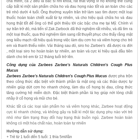
cha mình, cả 2 đều là bác sĩ nhi khoa, rất thất vọng vì họ không thể cung
cấp bất kì một sản phẩm chữa ho và đau họng nào tốt và an toàn cho các
trẻ nhỏ dưới 4 tuổi. Ông thường xuyên trăn trở làm sao tìm được một loại
thuốc hoàn toàn chiết xuất từ tự nhiên, và cho hiệu quả chữa ho và đau
họng thật tốt để ông có thể giới thiệu tới các bậc cha mẹ tại Mỹ. Chính vì
sự trăn trở đó, mà tiến sĩ Zak Zarbock đã thử nghiệm rất nhiều, và đã tìm ra
một loại thuốc, qua thử nghiệm lâm sang rất thuyết phục cho thấy rằng mật
ong kiều mạch rất hiệu quả trong việc làm dịu cơn ho và viêm họng cho trẻ
em và thanh thiếu niên. Vài tháng sau đó, siro ho Zarbee's đã được ra đời
, một loại siro ho hoàn toàn tự nhiên, an toàn và cực kì hiệu quả đầu tiên
dành cho trẻ em từ 12 tháng tuổi trở lên.
Công dụng của Zarbees Zarbee's Naturals Children's Cough Plus
Mucus
Zarbees Zarbee's Naturals Children's Cough Plus Mucus
được pha trộn
theo công thức đặc biệt với thành phần là mật ong và các thảo dược tự
nhiên giúp dứt cơn ho nhanh chóng, làm dịu cổ họng bị đau, công thức
tăng cường hệ miễn dịch. Đặc biệt thành phần lá Ivy giúp nới lỏng chất
nhầy ở cổ họng và mũi cho bé.
Khác tất cả các loại sản phẩm ho và viêm họng khác, Zarbee hoạt động
cực kì nhanh chóng, và không gây ra bất kì một tác dụng phụ nào với trẻ
nhỏ như tâm trạng thay đổi hay trạng thái buồn ngủ. Zarbee hoàn toàn
không có một hóa chất nào, hoàn toàn tự nhiên
Hướng dẫn sử dụng:
+ Trẻ từ 1 tuổi đến 5 tuổi: 1 thìa 5ml/lần