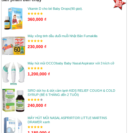
Vitamin D cho bé Baby Drops(90 giọt).
360,000 ₫
Máy xông tinh dầu đuổi muỗi Nhật Bản Fumakilla
230,000 ₫
Máy hút mũi OCCObaby Baby Nasal Aspirator với 3 kích cỡ
1,200,000 ₫
SIRO dứt ho & dứt cảm lạnh KIDS RELIEF COUGH & COLD
SYRUP (BÉ 6 THÁNG đến 2 TUỔI)
240,000 ₫
MÁY HÚT MŨI NASAL ASPRIRTOR LITTLE MARTINS
DRAWER xanh
1,180,000 ₫