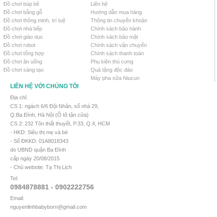
Đồ chơi búp bê
Liên hệ
Đồ chơi bằng gỗ
Hướng dẫn mua hàng
Đồ chơi thông minh, trí tuệ
Thông tin chuyển khoản
Đồ chơi nhà bếp
Chính sách bảo hành
Đồ chơi giáo dục
Chính sách bảo mật
Đồ chơi robot
Chính sách vận chuyển
Đồ chơi tổng hợp
Chính sách thanh toán
Đồ chơi ăn uống
Phụ kiện thú cưng
Đồ chơi sáng tạo
Quà tặng độc đáo
Máy pha sữa Niucun
LIÊN HỆ VỚI CHÚNG TÔI
Địa chỉ:
CS 1: ngách 6/6 Đội Nhân, số nhà 29,
Q.Ba Đình, Hà Nội (Ô tô tận cửa)
CS 2: 232 Tôn thất thuyết, P.33, Q.4, HCM
- HKD: Siêu thị mẹ và bé
- Số ĐKKD: 01A8018343
do UBND quận Ba Đình
cấp ngày 20/08/2015
- Chủ website: Tạ Thị Lịch
Tel:
0984878881 - 0902222756
Email:
nguyenlinhbabyborn@gmail.com