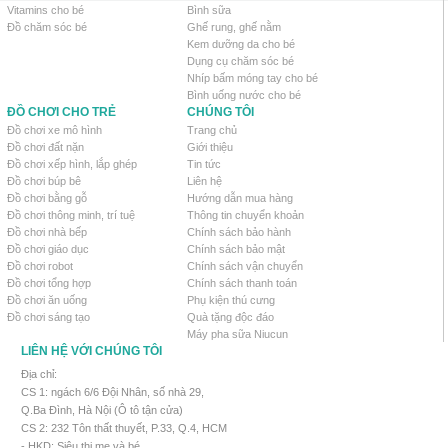
Vitamins cho bé
Bình sữa
Đồ chăm sóc bé
Ghế rung, ghế nằm
Kem dưỡng da cho bé
Dụng cụ chăm sóc bé
Nhíp bấm móng tay cho bé
Bình uống nước cho bé
ĐỒ CHƠI CHO TRẺ
CHÚNG TÔI
Đồ chơi xe mô hình
Trang chủ
Đồ chơi đất nặn
Giới thiệu
Đồ chơi xếp hình, lắp ghép
Tin tức
Đồ chơi búp bê
Liên hệ
Đồ chơi bằng gỗ
Hướng dẫn mua hàng
Đồ chơi thông minh, trí tuệ
Thông tin chuyển khoản
Đồ chơi nhà bếp
Chính sách bảo hành
Đồ chơi giáo dục
Chính sách bảo mật
Đồ chơi robot
Chính sách vận chuyển
Đồ chơi tổng hợp
Chính sách thanh toán
Đồ chơi ăn uống
Phụ kiện thú cưng
Đồ chơi sáng tạo
Quà tặng độc đáo
Máy pha sữa Niucun
LIÊN HỆ VỚI CHÚNG TÔI
Địa chỉ:
CS 1: ngách 6/6 Đội Nhân, số nhà 29,
Q.Ba Đình, Hà Nội (Ô tô tận cửa)
CS 2: 232 Tôn thất thuyết, P.33, Q.4, HCM
- HKD: Siêu thị mẹ và bé