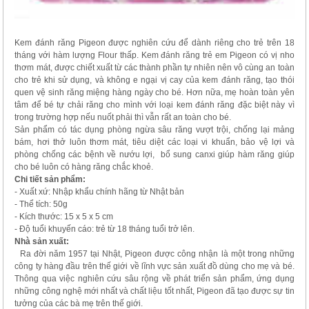
Kem đánh răng Pigeon được nghiên cứu để dành riêng cho trẻ trên 18
tháng với hàm lượng Flour thấp. Kem đánh răng trẻ em Pigeon có vị nho
thơm mát, được chiết xuất từ các thành phần tự nhiên nên vô cùng an toàn
cho trẻ khi sử dụng, và không e ngại vị cay của kem đánh răng, tạo thói
quen vệ sinh răng miệng hàng ngày cho bé. Hơn nữa, mẹ hoàn toàn yên
tâm để bé tự chải răng cho mình với loại kem đánh răng đặc biệt này vì
trong trường hợp nếu nuốt phải thì vẫn rất an toàn cho bé.
Sản phẩm có tác dụng phòng ngừa sâu răng vượt trội, chống lại mảng
bám, hơi thở luôn thơm mát, tiêu diệt các loại vi khuẩn, bảo vệ lợi và
phòng chống các bệnh về nướu lợi, bổ sung canxi giúp hàm răng giúp
cho bé luôn có hàng răng chắc khoẻ.
Chi tiết sản phẩm:
- Xuất xứ: Nhập khẩu chính hãng từ Nhật bản
- Thể tích: 50g
- Kích thước: 15 x 5 x 5 cm
- Độ tuổi khuyến cáo: trẻ từ 18 tháng tuổi trở lên.
Nhà sản xuất:
Ra đời năm 1957 tại Nhật, Pigeon được công nhận là một trong những
công ty hàng đầu trên thế giới về lĩnh vực sản xuất đồ dùng cho mẹ và bé.
Thông qua việc nghiên cứu sâu rộng về phát triển sản phẩm, ứng dụng
những công nghệ mới nhất và chất liệu tốt nhất, Pigeon đã tạo được sự tin
tưởng của các bà mẹ trên thế giới.