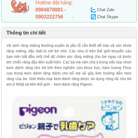
Hotline đặt hàng:
0984878881 -
Chat Zalo
0902222756
Chat Skype
Thông tin chi tiết
Vệ sinh răng miệng thường xuyên là yếu tố cần thiết để bảo vệ sức khỏe
răng miệng, đặc biệt là với trẻ nhỏ. Các nha sĩ trên thế giới khuyến cáo
bạn nên bắt đầu một chế độ chăm sóc răng miệng cho bé ngay cả trước
khi chiếc răng đầu tiên xuất hiện. Các bà mẹ nên chú ý trong việc lựa chọn
kem đánh răng cho trẻ bởi theo nghiên cứu khoa học, hàm lượng Flour
cao trong kem đánh răng dành cho bố mẹ sẽ gây ảnh hưởng đến men
răng của bé. Giới thiệu loại kem đánh răng được sử dụng rộng rãi cho trẻ
em ở Nhật và trên thế giới - kem đánh răng Pigeon.