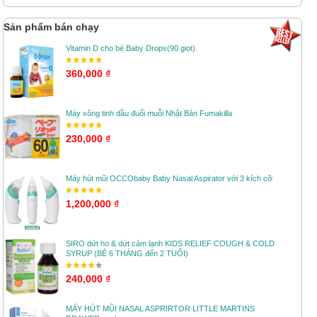
Sản phẩm bán chạy
Vitamin D cho bé Baby Drops(90 giọt).
360,000 ₫
Máy xông tinh dầu đuổi muỗi Nhật Bản Fumakilla
230,000 ₫
Máy hút mũi OCCObaby Baby Nasal Aspirator với 3 kích cỡ
1,200,000 ₫
SIRO dứt ho & dứt cảm lạnh KIDS RELIEF COUGH & COLD
SYRUP (BÉ 6 THÁNG đến 2 TUỔI)
240,000 ₫
MÁY HÚT MŨI NASAL ASPRIRTOR LITTLE MARTINS