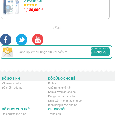
DRAWER xanh
1,180,000 ₫
ĐỒ SƠ SINH
ĐỒ DÙNG CHO BÉ
Vitamins cho bé
Bình sữa
Đồ chăm sóc bé
Ghế rung, ghế nằm
Kem dưỡng da cho bé
Dụng cụ chăm sóc bé
Nhíp bấm móng tay cho bé
Bình uống nước cho bé
ĐỒ CHƠI CHO TRẺ
CHÚNG TÔI
Đồ chơi xe mô hình
Trang chủ