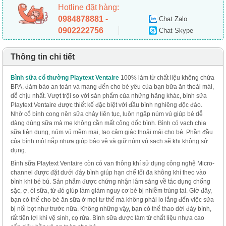
Hotline đặt hàng:
0984878881 -
Chat Zalo
0902222756
Chat Skype
Thông tin chi tiết
Bình sữa cổ thường Playtext Ventaire
100% làm từ chất liệu không chứa
BPA, đảm bảo an toàn và mang đến cho bé yêu của bạn bữa ăn thoải mái,
dễ chịu nhất. Vượt trội so với sản phẩm của những hãng khác, bình sữa
Playtext Ventaire được thiết kế đặc biệt với đầu bình nghiêng độc đáo.
Nhờ cổ bình cong nên sữa chảy liên tục, luôn ngập núm vú giúp bé dễ
dàng dùng sữa mà mẹ không cần mất công dốc bình. Bình có vạch chia
sữa tiện dụng, núm vú mềm mại, tạo cảm giác thoải mái cho bé. Phần đầu
của bình một nắp nhựa giúp bảo vệ và giữ núm vú sạch sẽ khi không sử
dụng.
Bình sữa Playtext Ventaire còn có van thông khí sử dụng công nghệ Micro-
channel được đặt dưới đáy bình giúp hạn chế tối đa không khí theo vào
bình khi bé bú. Sản phẩm được chứng nhận lâm sàng về tác dụng chống
sặc, ợ, ói sữa, từ đó giúp làm giảm nguy cơ bé bị nhiễm trùng tai. Giờ đây,
bạn có thể cho bé ăn sữa ở mọi tư thế mà không phải lo lắng đến việc sữa
bị nổi bọt như trước nữa. Không những vậy, bạn có thể thao dời đáy bình,
rất tiện lợi khi vệ sinh, cọ rửa. Bình sữa được làm từ chất liệu nhựa cao