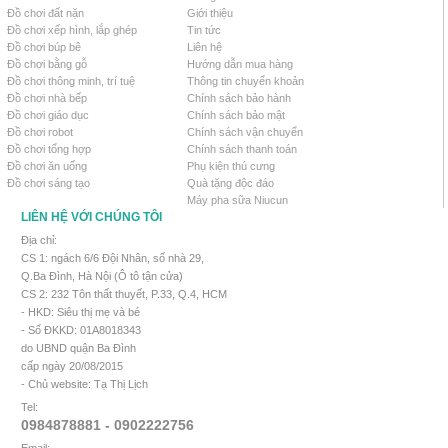
Đồ chơi đất nặn
Giới thiệu
Đồ chơi xếp hình, lắp ghép
Tin tức
Đồ chơi búp bê
Liên hệ
Đồ chơi bằng gỗ
Hướng dẫn mua hàng
Đồ chơi thông minh, trí tuệ
Thông tin chuyển khoản
Đồ chơi nhà bếp
Chính sách bảo hành
Đồ chơi giáo dục
Chính sách bảo mật
Đồ chơi robot
Chính sách vận chuyển
Đồ chơi tổng hợp
Chính sách thanh toán
Đồ chơi ăn uống
Phụ kiện thú cưng
Đồ chơi sáng tạo
Quà tặng độc đáo
Máy pha sữa Niucun
LIÊN HỆ VỚI CHÚNG TÔI
Địa chỉ:
CS 1: ngách 6/6 Đội Nhân, số nhà 29,
Q.Ba Đình, Hà Nội (Ô tô tận cửa)
CS 2: 232 Tôn thất thuyết, P.33, Q.4, HCM
- HKD: Siêu thị mẹ và bé
- Số ĐKKD: 01A8018343
do UBND quận Ba Đình
cấp ngày 20/08/2015
- Chủ website: Tạ Thị Lịch
Tel:
0984878881 - 0902222756