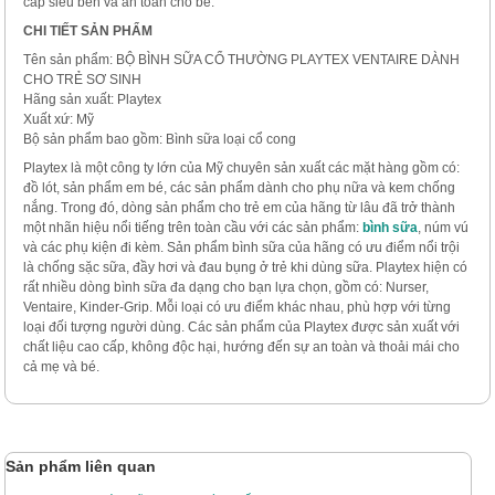
cấp siêu bền và an toàn cho bé.
CHI TIẾT SẢN PHẨM
Tên sản phẩm: BỘ BÌNH SỮA CỔ THƯỜNG PLAYTEX VENTAIRE DÀNH
CHO TRẺ SƠ SINH
Hãng sản xuất: Playtex
Xuất xứ: Mỹ
Bộ sản phẩm bao gồm: Bình sữa loại cổ cong
Playtex là một công ty lớn của Mỹ chuyên sản xuất các mặt hàng gồm có:
đồ lót, sản phẩm em bé, các sản phẩm dành cho phụ nữa và kem chống
nắng. Trong đó, dòng sản phẩm cho trẻ em của hãng từ lâu đã trở thành
một nhãn hiệu nổi tiếng trên toàn cầu với các sản phẩm:
bình sữa
, núm vú
và các phụ kiện đi kèm. Sản phẩm bình sữa của hãng có ưu điểm nổi trội
là chống sặc sữa, đầy hơi và đau bụng ở trẻ khi dùng sữa. Playtex hiện có
rất nhiều dòng bình sữa đa dạng cho bạn lựa chọn, gồm có: Nurser,
Ventaire, Kinder-Grip. Mỗi loại có ưu điểm khác nhau, phù hợp với từng
loại đối tượng người dùng. Các sản phẩm của Playtex được sản xuất với
chất liệu cao cấp, không độc hại, hướng đến sự an toàn và thoải mái cho
cả mẹ và bé.
Sản phẩm liên quan